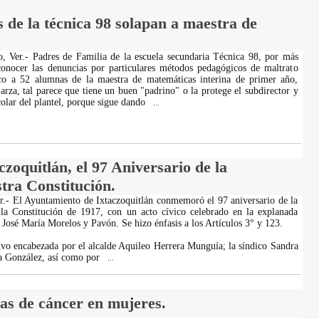
 de la técnica 98 solapan a maestra de
, Ver.- Padres de Familia de la escuela secundaria Técnica 98, por más
onocer las denuncias por particulares métodos pedagógicos de maltrato
ico a 52 alumnas de la maestra de matemáticas interina de primer año,
za, tal parece que tiene un buen "padrino" o la protege el subdirector y
colar del plantel, porque sigue dando
...
oquitlán, el 97 Aniversario de la
tra Constitución.
er.- El Ayuntamiento de Ixtaczoquitlán conmemoró el 97 aniversario de la
la Constitución de 1917, con un acto cívico celebrado en la explanada
 José María Morelos y Pavón. Se hizo énfasis a los Artículos 3° y 123.
vo encabezada por el alcalde Aquileo Herrera Munguía; la síndico Sandra
a González, así como por
...
as de cáncer en mujeres.