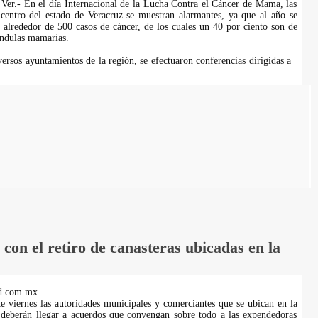
er.- En el día Internacional de la Lucha Contra el Cáncer de Mama, las
 centro del estado de Veracruz se muestran alarmantes, ya que al año se
 alrededor de 500 casos de cáncer, de los cuales un 40 por ciento son de
ándulas mamarias.
versos ayuntamientos de la región, se efectuaron conferencias dirigidas a
on el retiro de canasteras ubicadas en la
d.com.mx
te viernes las autoridades municipales y comerciantes que se ubican en la
 deberán llegar a acuerdos que convengan sobre todo a las expendedoras