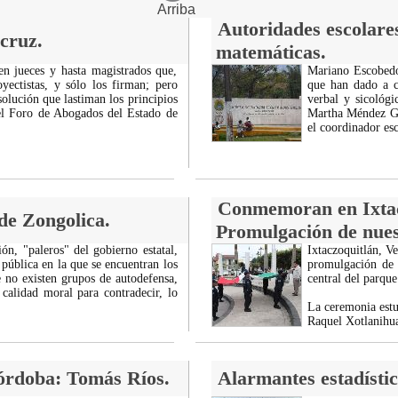
Arriba
Autoridades escolares
acruz.
matemáticas.
ten jueces y hasta magistrados que,
Mariano Escobedo
yectistas, y sólo los firman; pero
que han dado a c
solución que lastiman los principios
verbal y sicológ
del Foro de Abogados del Estado de
Martha Méndez Gar
el coordinador es
Conmemoran en Ixtacz
 de Zongolica.
Promulgación de nues
ión, "paleros" del gobierno estatal,
Ixtaczoquitlán, V
 pública en la que se encuentran los
promulgación de 
 no existen grupos de autodefensa,
central del parque
 calidad moral para contradecir, lo
La ceremonia estu
Raquel Xotlanihu
Córdoba: Tomás Ríos.
Alarmantes estadístic