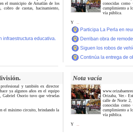
 en el municipio de Amatlán de los
conocidas como C
 cobro de cuotas, hacinamiento,
cumplimiento a lo
vía pública.
Y
...
Participa La Perla en r
 infraestructura educativa.
Derriban obra de remode
Siguen los robos de vehí
Continúa la entrega de o
ivisión.
Nota vacía
 profesional y también ex director
 hace ya algunos años en el equipo
www.orizabaenre
z, Gabriel Osorio tuvo que vérselas
Orizaba, Ver.- Es
calle de Norte 2,
conocidas como C
n el máximo circuito, brindando la
cumplimiento a lo
vía pública.
Y
...