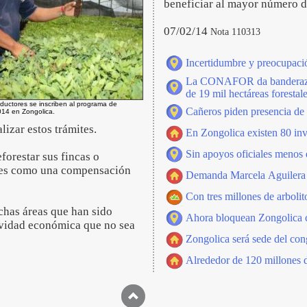
beneficiar al mayor número d
07/02/14
Nota 110313
Incertidumbre y preocupaci
La CONAFOR da banderazo de
de 19 mil hectáreas forestal
ductores se inscriben al programa de
Cañeros piden presencia de
014 en Zongolica.
lizar estos trámites.
En Zongolica existen 80 in
Sin apoyos oficiales menos 
forestar sus fincas o
ales como una compensación
Demanda Marcela Aguilera de
Con tres millones de arboli
chas áreas que han sido
Ahora bloquean Zongolica ca
ividad económica que no sea
Zongolica será sede del cong
Alrededor de 120 millones de