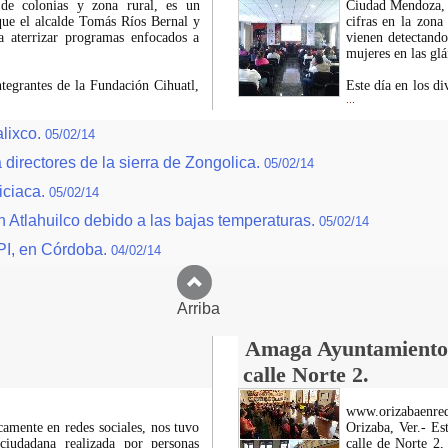
de colonias y zona rural, es un
Ciudad Mendoza, V
que el alcalde Tomás Ríos Bernal y
cifras en la zona
a aterrizar programas enfocados a
vienen detectando
mujeres en las gl
ntegrantes de la Fundación Cihuatl,
Este día en los di
...
alixco.
05/02/14
 directores de la sierra de Zongolica.
05/02/14
iciaca.
05/02/14
 Atlahuilco debido a las bajas temperaturas.
05/02/14
MPI, en Córdoba.
04/02/14
Arriba
Amaga Ayuntamiento c
calle Norte 2.
www.orizabaenre
icamente en redes sociales, nos tuvo
Orizaba, Ver.- Es
ciudadana realizada por personas
calle de Norte 2,