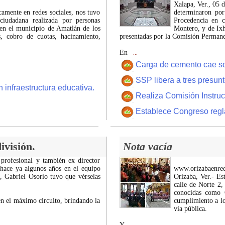
Xalapa, Ver., 05 
icamente en redes sociales, nos tuvo
determinaron por
ciudadana realizada por personas
Procedencia en c
 en el municipio de Amatlán de los
Montero, y de Ixh
 cobro de cuotas, hacinamiento,
presentadas por la Comisión Permanen
En
...
Carga de cemento cae sobr
SSP libera a tres presun
 infraestructura educativa.
Realiza Comisión Instruc
Establece Congreso regl
ivisión.
Nota vacía
 profesional y también ex director
 hace ya algunos años en el equipo
www.orizabaenre
z, Gabriel Osorio tuvo que vérselas
Orizaba, Ver.- Es
calle de Norte 2,
conocidas como C
n el máximo circuito, brindando la
cumplimiento a lo
vía pública.
Y