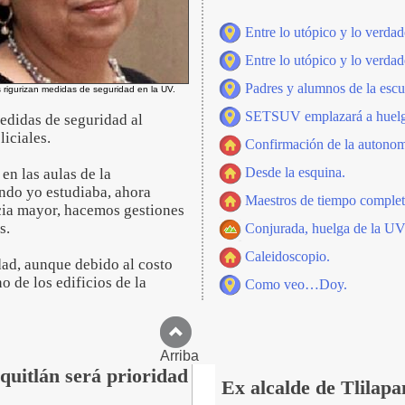
Entre lo utópico y lo verdad
Entre lo utópico y lo verdad
Padres y alumnos de la escu
 rigurizan medidas de seguridad en la UV.
SETSUV emplazará a huelga
medidas de seguridad al
liciales.
Confirmación de la autonomí
Desde la esquina.
n las aulas de la
ando yo estudiaba, ahora
Maestros de tiempo complet
cia mayor, hacemos gestiones
s.
Conjurada, huelga de la UV
Caleidoscopio.
dad, aunque debido al costo
o de los edificios de la
Como veo…Doy.
Arriba
quitlán será prioridad
Ex alcalde de Tlilap