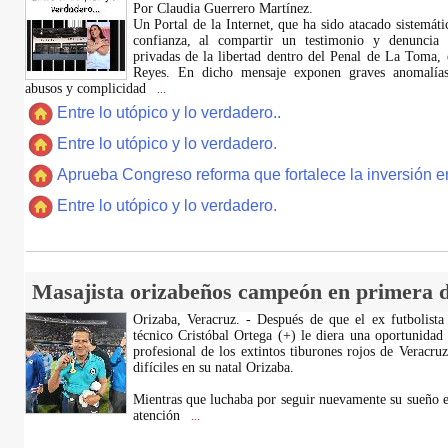
Por Claudia Guerrero Martínez.
​Un Portal de la Internet, que ha sido atacado sistemát
confianza, al compartir un testimonio y denuncia 
privadas de la libertad dentro del Penal de La Toma,
Reyes. En dicho mensaje exponen graves anomalías,
abusos y complicidad
...
Entre lo utópico y lo verdadero..
Entre lo utópico y lo verdadero.
Aprueba Congreso reforma que fortalece la inversión en
Entre lo utópico y lo verdadero.
Masajista orizabeños campeón en primera d
Orizaba, Veracruz. - Después de que el ex futbolista
técnico Cristóbal Ortega (+) le diera una oportunidad
profesional de los extintos tiburones rojos de Veracru
difíciles en su natal Orizaba.
Mientras que luchaba por seguir nuevamente su sueño e
atención
...