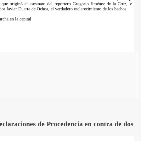
 que originó el asesinato del reportero Gregorio Jiménez de la Cruz, y
dor Javier Duarte de Ochoa, el verdadero esclarecimiento de los hechos.
rcha en la capital
...
laraciones de Procedencia en contra de dos