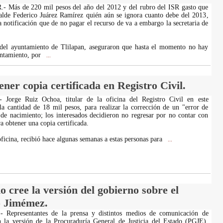
Más de 220 mil pesos del año del 2012 y del rubro del ISR gasto que
alde Federico Juárez Ramírez quién aún se ignora cuanto debe del 2013,
a notificación que de no pagar el recurso de va a embargo la secretaria de
s del ayuntamiento de Tlilapan, aseguraron que hasta el momento no hay
untamiento, por
...
ener copia certificada en Registro Civil.
- Jorge Ruiz Ochoa, titular de la oficina del Registro Civil en este
la cantidad de 18 mil pesos, para realizar la corrección de un "error de
de nacimiento; los interesados decidieron no regresar por no contar con
a obtener una copia certificada.
 oficina, recibió hace algunas semanas a estas personas para
...
 cree la versión del gobierno sobre el
o Jimémez.
.- Representantes de la prensa y distintos medios de comunicación de
n la versión de la Procuraduría General de Justicia del Estado (PGJE),