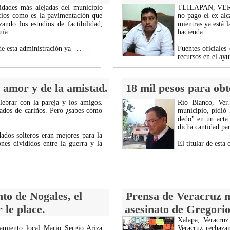
idades más alejadas del municipio
TLILAPAN, VER.- 
cios como es la pavimentación que
no pago el ex alc
ando los estudios de factibilidad,
mientras ya está l
uía.
hacienda.
de esta administración ya
Fuentes oficiale
...
recursos en el ay
l amor y de la amistad.
18 mil pesos para obt
lebrar con la pareja y los amigos.
Río Blanco, Ver.
ados de cariños. Pero ¿sabes cómo
municipio, pidió 
dedo" en un acta 
dicha cantidad par
dos solteros eran mejores para la
nes divididos entre la guerra y la
El titular de esta
to de Nogales, el
Prensa de Veracruz no
le place.
asesinato de Gregori
Xalapa, Veracruz
tamiento local Mario Sergio Ariza
Veracruz rechaza