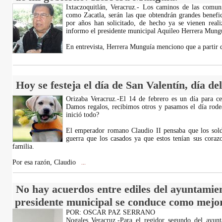
Ixtaczoquitlán, Veracruz.- Los caminos de las comun
como Zacatla, serán las que obtendrán grandes benefi
por años han solicitado, de hecho ya se vienen realiz
informo el presidente municipal Aquileo Herrera Mung
En entrevista, Herrera Munguía menciono que a partir 
Hoy se festeja el día de San Valentín, día de
Orizaba Veracruz.-El 14 de febrero es un día para ce
Damos regalos, recibimos otros y pasamos el día rode
inició todo?
El emperador romano Claudio II pensaba que los solda
guerra que los casados ya que estos tenían sus corazo
familia.
Por esa razón, Claudio
...
No hay acuerdos entre ediles del ayuntamien
presidente municipal se conduce como mejor 
POR: OSCAR PAZ SERRANO
Nogales Veracruz.-Para el regidor segundo del ayun