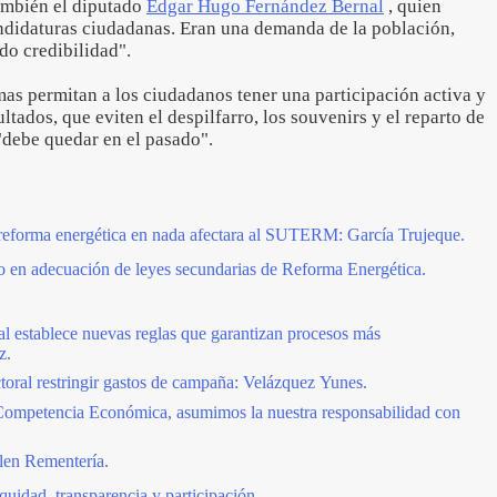
ambién el diputado
Édgar Hugo Fernández Bernal
, quien
andidaturas ciudadanas. Eran una demanda de la población,
do credibilidad".
mas permitan a los ciudadanos tener una participación activa y
ltados, que eviten el despilfarro, los souvenirs y el reparto de
 "debe quedar en el pasado".
 reforma energética en nada afectara al SUTERM: García Trujeque.
o en adecuación de leyes secundarias de Reforma Energética.
ral establece nuevas reglas que garantizan procesos más
z.
oral restringir gastos de campaña: Velázquez Yunes.
Competencia Económica, asumimos la nuestra responsabilidad con
ulen Rementería.
idad, transparencia y participación.