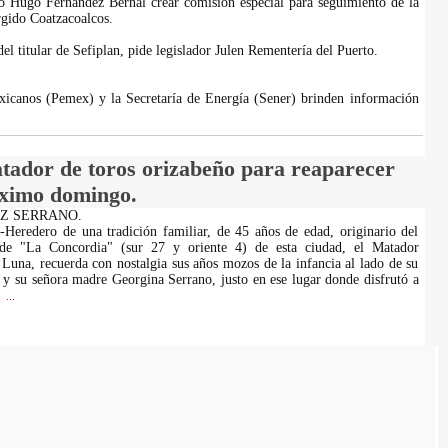
do Hugo Fernández Bernal crear comisión especial para seguimiento de la
gido Coatzacoalcos.
l titular de Sefiplan, pide legislador Julen Rementería del Puerto.
exicanos (Pemex) y la Secretaría de Energía (Sener) brinden información
atador de toros orizabeño para reaparecer
óximo domingo.
AZ SERRANO.
-Heredero de una tradición familiar, de 45 años de edad, originario del
 de "La Concordia" (sur 27 y oriente 4) de esta ciudad, el Matador
una, recuerda con nostalgia sus años mozos de la infancia al lado de su
y su señora madre Georgina Serrano, justo en ese lugar donde disfrutó a
...