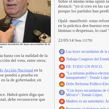
Sobre el mismo tema opinó t
destacó: "yo sí creo en las c
porque los partidos han perdi
Ojalá -manifestó- estas refor
en la práctica den buenos resu
láminas o despensas, lo cual
22/05/14
Nota 111791
tados beneficios de leyes secundarias de la
al.
Las leyes secundarias de la
a hasta con la nulidad de la
Trabaja Congreso del Estad
cción del voto, entre otros.
DE TODO UN POCO.
ido Acción Nacional
en la
"La reforma político-electo
 se pondrá a prueba en
transparentes": Tomás Lópe
 en la de gobernador, en
Debe Reforma Político-Elect
"Con leyes secundarias de 
ance. Habrá quien diga que
México": Tomás López.
renal, debe reconocerse que
Madero es un autoritario: J
Proponen ciudadanos más equ