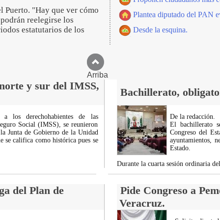
el Puerto. "Hay que ver cómo
Plantea diputado del PAN 
 podrán reelegirse los
iodos estatutarios de los
Desde la esquina.
Arriba
norte y sur del IMSS,
Bachillerato, obligat
r a los derechohabientes de las
De la redacción.
Seguro Social (IMSS), se reunieron
El bachillerato 
 la Junta de Gobierno de la Unidad
Congreso del Esta
se califica como histórica pues se
ayuntamientos, ne
Estado.
Durante la cuarta sesión ordinaria d
ga del Plan de
Pide Congreso a Peme
Veracruz.