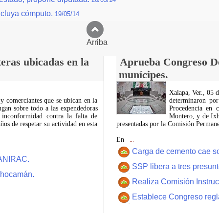
ncluya cómputo.
19/05/14
Arriba
eras ubicadas en la
Aprueba Congreso Dec
munícipes.
Xalapa, Ver., 05 
 y comerciantes que se ubican en la
determinaron por
ngan sobre todo a las expendedoras
Procedencia en c
 inconformidad contra la falta de
Montero, y de Ixh
os de respetar su actividad en esta
presentadas por la Comisión Permanen
En
...
Carga de cemento cae sobr
CANIRAC.
SSP libera a tres presun
 Chocamán.
Realiza Comisión Instruc
Establece Congreso regl