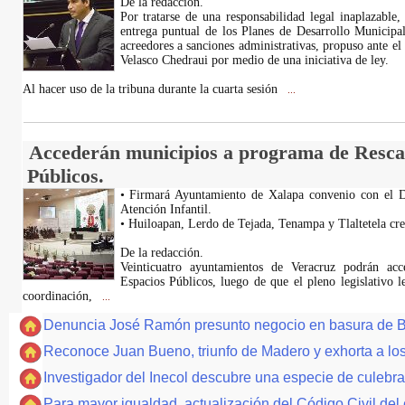
De la redacción.
Por tratarse de una responsabilidad legal inaplazable
entrega puntual de los Planes de Desarrollo Municipa
acreedores a sanciones administrativas, propuso ante el
Velasco Chedraui por medio de una iniciativa de ley.
Al hacer uso de la tribuna durante la cuarta sesión
...
Accederán municipios a programa de Resca
Públicos.
• Firmará Ayuntamiento de Xalapa convenio con el D
Atención Infantil.
• Huiloapan, Lerdo de Tejada, Tenampa y Tlaltetela crea
De la redacción.
Veinticuatro ayuntamientos de Veracruz podrán ac
Espacios Públicos, luego de que el pleno legislativo l
coordinación,
...
Denuncia José Ramón presunto negocio en basura de B
Reconoce Juan Bueno, triunfo de Madero y exhorta a los
Investigador del Inecol descubre una especie de culebra
Para mayor igualdad, actualización del Código Civil del