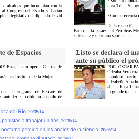
• Solicita diputa
, los alcaldes que incumplan con la
obra Túnel Sumer
l al Congreso del Estado se harían
 pleno legislativo el diputado David
• Comparecencia de
De la redacción.
Para que la paraestatal Petróleos M
suficiente y oportuna sobre el
...
te de Espacios
Listo se declara el m
ante su público el pr
IF Estatal para operar Centros de
POR: OSCAR P
Orizaba Veracruz.
rán sus Institutos de la Mujer.
populoso barrio
orizabeño Amado L
abuela Rosa Luna 
ceder al programa de Rescate de
lo grande toda su
es autorizó suscribir un acuerdo de
oca del Río.
20/05/14
 panistas a trabajar unidos.
20/05/14
 nocturna perdida en los anales de la ciencia.
20/05/14
 estado, propone diputada.
20/05/14