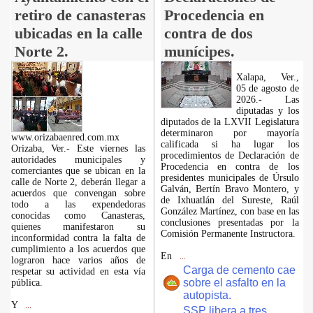
retiro de canasteras
Procedencia en
ubicadas en la calle
contra de dos
Norte 2.
munícipes.
Xalapa, Ver.,
05 de agosto de
2026.- Las
diputadas y los
diputados de la LXVII Legislatura
determinaron por mayoría
www.orizabaenred.com.mx
calificada si ha lugar los
Orizaba, Ver.- Este viernes las
procedimientos de Declaración de
autoridades municipales y
Procedencia en contra de los
comerciantes que se ubican en la
presidentes municipales de Úrsulo
calle de Norte 2, deberán llegar a
Galván, Bertín Bravo Montero, y
acuerdos que convengan sobre
de Ixhuatlán del Sureste, Raúl
todo a las expendedoras
González Martínez, con base en las
conocidas como Canasteras,
conclusiones presentadas por la
quienes manifestaron su
Comisión Permanente Instructora.
inconformidad contra la falta de
cumplimiento a los acuerdos que
En
...
lograron hace varios años de
Carga de cemento cae
respetar su actividad en esta vía
sobre el asfalto en la
pública.
autopista.
Y
...
SSP libera a tres