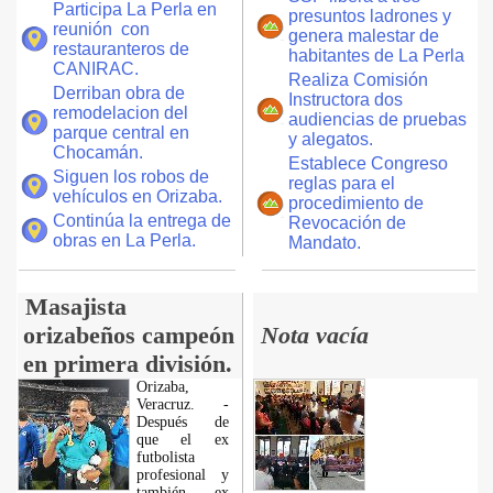
Participa La Perla en
presuntos ladrones y
reunión con
genera malestar de
restauranteros de
habitantes de La Perla
CANIRAC.
Realiza Comisión
Derriban obra de
Instructora dos
remodelacion del
audiencias de pruebas
parque central en
y alegatos.
Chocamán.
Establece Congreso
Siguen los robos de
reglas para el
vehículos en Orizaba.
procedimiento de
Continúa la entrega de
Revocación de
obras en La Perla.
Mandato.
Masajista
orizabeños campeón
Nota vacía
en primera división.
Orizaba,
Veracruz. -
Después de
que el ex
futbolista
profesional y
también ex