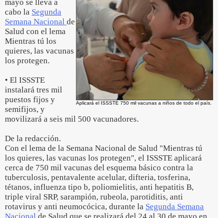
mayo se lleva a
cabo la
Segunda
Semana Nacional
de
Salud con el lema
Mientras tú los
quieres, las vacunas
los protegen.
• El ISSSTE
instalará tres mil
puestos fijos y
Aplicará el ISSSTE 750 mil vacunas a niños de todo el país.
semifijos, y
movilizará a seis mil 500 vacunadores.
De la redacción.
Con el lema de la Semana Nacional de Salud "Mientras tú
los quieres, las vacunas los protegen", el ISSSTE aplicará
cerca de 750 mil vacunas del esquema básico contra la
tuberculosis, pentavalente acelular, difteria, tosferina,
tétanos, influenza tipo b, poliomielitis, anti hepatitis B,
triple viral SRP, sarampión, rubeola, parotiditis, anti
rotavirus y anti neumocócica, durante la
Segunda Semana
Nacional
de Salud que se realizará del 24 al 30 de mayo en