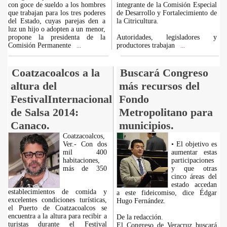
con goce de sueldo a los hombres
integrante de la Comisión Especial
que trabajan para los tres poderes
de Desarrollo y Fortalecimiento de
del Estado, cuyas parejas den a
la Citricultura.
luz un hijo o adopten a un menor,
propone la presidenta de la
Autoridades, legisladores y
Comisión Permanente
productores trabajan
...
...
Coatzacoalcos a la
Buscará Congreso
altura del
más recursos del
FestivalInternacional
Fondo
de Salsa 2014:
Metropolitano para
Canaco.
municipios.
Coatzacoalcos,
Ver.- Con dos
• El objetivo es
mil 400
aumentar estas
habitaciones,
participaciones
más de 350
y que otras
cinco áreas del
estado accedan
establecimientos de comida y
a este fideicomiso, dice Édgar
excelentes condiciones turísticas,
Hugo Fernández.
el Puerto de Coatzacoalcos se
encuentra a la altura para recibir a
De la redacción.
turistas durante el Festival
El Congreso de Veracruz buscará