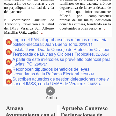
etapas a fin de controlarlas y que
familiares de una paciente crónico
no perjudiquen la calidad de vida
degenerativa de la sexta década de
del paciente.
la vida que infortunadamente
falleció por complicaciones
El coordinador auxiliar de
propias de sus males, decidieron
Atención y Prevención a la Salud
donar las córneas, brindando así la
del IMSS Veracruz Sur, Alfonso
oportunidad a otras personas
...
Mancillas Ortíz explicó
...
Logro del PAN al aprobarse las reformas en materia
político-electoral: Juan Bueno Torio.
22/05/14
Instala Javier Duarte Consejo de Protección Civil por
Temporada de Lluvias y Ciclones Tropicales.
22/05/14
A partir de este miércoles se prevé alto potencial para
lluvias: PC.
22/05/14
Reconocen diputados beneficios de leyes
secundarias de la Reforma Electoral.
22/05/14
Suscriben acuerdos de gestión delegaciones norte y
sur del IMSS, con la UMAE de Veracruz.
21/05/14
Arriba
Amaga
Aprueba Congreso
Ayuntamiento con el
Declaraciones de