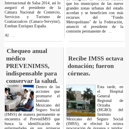
Internacional de Salsa 2014, así lo
que los municipios de las nueve
aseguró el presidente de la
grandes zonas urbanas del estado
Cámara Nacional de Comercio,
accedan y se beneficien con más
Servicios y Turismo de
recursos del "Fondo
Coatzacoalcos (Canaco-Servytur),
Metropolitano" de la Federación,
Esteban Enríquez España.
anunció el presidente de la
comisión permanente de
...
Al
...
Chequeo anual
médico
Recibe IMSS octava
PREVENIMSS,
donación; fueron
indispensable para
córneas.
conservar la salud.
Dentro de las
Esta tarde, en
acciones que
el Hospital
promueve el
General
Instituto
Regional de
Mexicano del
Orizaba
Seguro Social
(HGRO) del
(IMSS) de manera permanente se
Instituto
encuentra el PrevenIMSS que
Mexicano del Seguro Social
busca la identificación de
(IMSS), se efectuó la octava
enfermedades en sus primeras
procuración de órganos y tejidos;