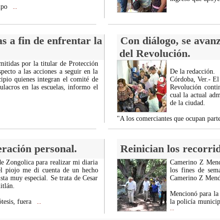
ampo
...
 a fin de enfrentar la
Con diálogo, se avan
del Revolución.
tidas por la titular de Protección
ecto a las acciones a seguir en la
De la redacción.
ipio quienes integran el comité de
Córdoba, Ver.- El
ulacros en las escuelas, informo el
Revolución contin
cual la actual adm
de la ciudad.
"A los comerciantes que ocupan parte
ración personal.
Reinician los recorri
 Zongolica para realizar mi diaria
Camerino Z Mendoz
del piojo me di cuenta de un hecho
los fines de sem
sta muy especial. Se trata de Cesar
Camerino Z Mendo
itlán.
Mencionó para la 
tesis, fuera
la policía munici
...
...