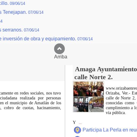
illo.
09/06/14
és Tenejapan.
07/06/14
14
os serranos.
07/06/14
 inversión de obra y equipamiento.
07/06/14
Arriba
Amaga Ayuntamiento c
calle Norte 2.
www.orizabaenre
icamente en redes sociales, nos tuvo
Orizaba, Ver.- Es
ciudadana realizada por personas
calle de Norte 2,
 en el municipio de Amatlán de los
conocidas como C
 cobro de cuotas, hacinamiento,
cumplimiento a lo
vía pública.
Y
...
Participa La Perla en r