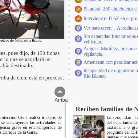
Plantarán 200 ahuehuetes en 
Interviene el ITSZ en el pro
Ver para creer… Acreditan a
Sin capacidad funcionarios
eriodo de fichas en la Esbao.
vehicular.
Ángeles Martínez, presume n
s, pues dijo, de 150 fichas
vigilancia.
or lo que se acordará un
Amenazan con paralizar acti
había destinado.
Incapacidad de organismo o
Río Blanco.
iba de cien; está en proceso,
Arriba
Reciben familias de 
otección Civil realiza trabajos de
Ixtaczoquitlán-. 
se concluyeron las actividades en
del departamento 
gencia grave en esta temporada de
nixtamal a 6 gru
os Enrique de la Garza.
programa del DIF 
ingreso que apoye