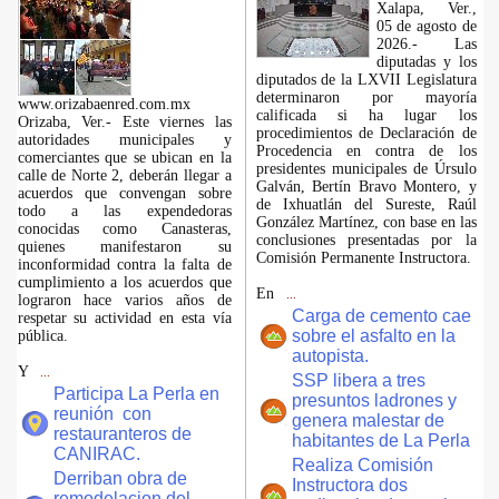
Xalapa, Ver.,
05 de agosto de
2026.- Las
diputadas y los
diputados de la LXVII Legislatura
determinaron por mayoría
www.orizabaenred.com.mx
calificada si ha lugar los
Orizaba, Ver.- Este viernes las
procedimientos de Declaración de
autoridades municipales y
Procedencia en contra de los
comerciantes que se ubican en la
presidentes municipales de Úrsulo
calle de Norte 2, deberán llegar a
Galván, Bertín Bravo Montero, y
acuerdos que convengan sobre
de Ixhuatlán del Sureste, Raúl
todo a las expendedoras
González Martínez, con base en las
conocidas como Canasteras,
conclusiones presentadas por la
quienes manifestaron su
Comisión Permanente Instructora.
inconformidad contra la falta de
cumplimiento a los acuerdos que
En
...
lograron hace varios años de
Carga de cemento cae
respetar su actividad en esta vía
sobre el asfalto en la
pública.
autopista.
Y
...
SSP libera a tres
Participa La Perla en
presuntos ladrones y
reunión con
genera malestar de
restauranteros de
habitantes de La Perla
CANIRAC.
Realiza Comisión
Derriban obra de
Instructora dos
remodelacion del