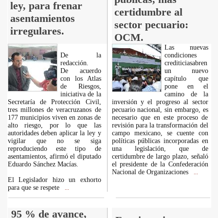
ley, para frenar
certidumbre al
asentamientos
sector pecuario:
irregulares.
OCM.
Las nuevas
De la
condiciones
redacción.
crediticiasabren
De acuerdo
un nuevo
con los Atlas
capítulo que
de Riesgos,
pone en el
iniciativa de la
camino de la
Secretaría de Protección Civil,
inversión y el progreso al sector
tres millones de veracruzanos de
pecuario nacional, sin embargo, es
177 municipios viven en zonas de
necesario que en este proceso de
alto riesgo, por lo que las
revisión para la transformación del
autoridades deben aplicar la ley y
campo mexicano, se cuente con
vigilar que no se siga
políticas públicas incorporadas en
reproduciendo este tipo de
una legislación, que de
asentamientos, afirmó el diputado
certidumbre de largo plazo, señaló
Eduardo Sánchez Macías.
el presidente de la Confederación
Nacional de Organizaciones
...
El Legislador hizo un exhorto
para que se respete
...
95 % de avance,