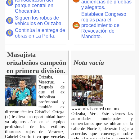
audiencias de pruebas
parque central en
y alegatos.
Chocamán.
Establece Congreso
Siguen los robos de
reglas para el
vehículos en Orizaba.
procedimiento de
Continúa la entrega de
Revocación de
obras en La Perla.
Mandato.
Masajista
orizabeños campeón
Nota vacía
en primera división.
Orizaba,
Veracruz. -
Después de
que el ex
futbolista
profesional y
también ex
www.orizabaenred.com.mx
director técnico Cristóbal Ortega
Orizaba, Ver.- Este viernes las
(+) le diera una oportunidad hace
autoridades municipales y
ya algunos años en el equipo
comerciantes que se ubican en la
profesional de los extintos
calle de Norte 2, deberán llegar a
tiburones rojos de Veracruz,
acuerdos que convengan sobre
Gabriel Osorio tuvo que vérselas
todo a las expendedoras conocidas