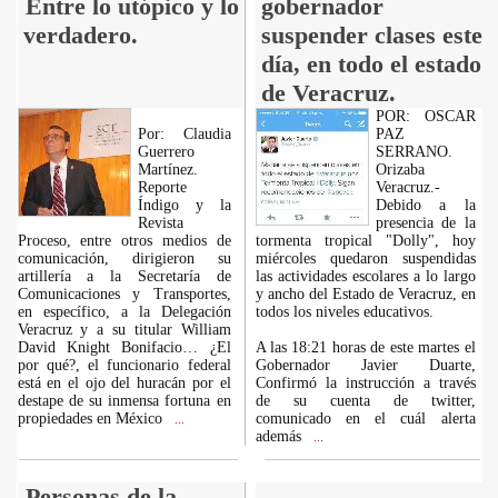
Entre lo utópico y lo
gobernador
verdadero.
suspender clases este
día, en todo el estado
de Veracruz.
POR: OSCAR
Por: Claudia
PAZ
Guerrero
SERRANO.
Martínez.
Orizaba
Reporte
Veracruz.-
Índigo y la
Debido a la
Revista
presencia de la
Proceso, entre otros medios de
tormenta tropical "Dolly", hoy
comunicación, dirigieron su
miércoles quedaron suspendidas
artillería a la Secretaría de
las actividades escolares a lo largo
Comunicaciones y Transportes,
y ancho del Estado de Veracruz, en
en específico, a la Delegación
todos los niveles educativos.
Veracruz y a su titular William
David Knight Bonifacio… ¿El
A las 18:21 horas de este martes el
por qué?, el funcionario federal
Gobernador Javier Duarte,
está en el ojo del huracán por el
Confirmó la instrucción a través
destape de su inmensa fortuna en
de su cuenta de twitter,
propiedades en México
comunicado en el cuál alerta
...
además
...
Personas de la