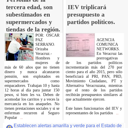
tercera edad, son
IEV triplicará
subestimados en
presupuesto a
supermercados y
partidos políticos.
tiendas de la región.
POR: OSCAR
PAZ
AGENCIA
SERRANO.
COMUNICA
Orizaba
NETWORKS.
Veracruz.-
En Veracruz las
Hombres y
prerrogativas
mujeres de
de los partidos políticos
más de 60 años que no tienen
incrementarán más del 270 por
dinero y nunca alcanzaron
ciento para el año 2015, pero sólo
pensión, son explotados en
beneficiará al PRI, PAN, PRD,
supermercados como
Movimiento Ciudadano, PT y
empacadores. Trabajan 10 y hasta
Alternativa Veracruzana, mientras
12 horas al día para juntar 150
que el resto de los partidos
pesos, si bien les va. Deben de
recibirán presupuestos similares al
acomodar los carritos y a veces la
que actualmente ejercen.
mercancía en los anaqueles. No
tienen prestaciones sociales y si se
Este lunes funcionarios del IEV y
enferman recurren al Seguro
representantes de los partidos
...
Popular
...
Establecen alertas amarilla y verde para el Estado de