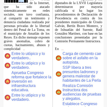
de la Internet,
diputados de la LXVII Legislatura
que ha sido atacado
determinaron por mayoría
sistemáticamente en redes
calificada si ha lugar los
sociales, nos tuvo confianza,
procedimientos de Declaración de
al compartir un testimonio y
Procedencia en contra de los
denuncia ciudadana realizada por
presidentes municipales de Úrsulo
personas privadas de la libertad
Galván, Bertín Bravo Montero, y
dentro del Penal de La Toma, en
de Ixhuatlán del Sureste, Raúl
el municipio de Amatlán de los
González Martínez, con base en las
Reyes. En dicho mensaje exponen
conclusiones presentadas por la
graves anomalías, cobro de
Comisión Permanente Instructora.
cuotas, hacinamiento, abusos y
complicidad
En
...
...
Entre lo utópico y lo
Carga de cemento cae
verdadero..
sobre el asfalto en la
autopista.
Entre lo utópico y lo
verdadero.
SSP libera a tres
presuntos ladrones y
Aprueba Congreso
genera malestar de
reforma que fortalece la
habitantes de La Perla
inversión en
infraestructura
Realiza Comisión
educativa.
Instructora dos
audiencias de pruebas
Entre lo utópico y lo
y alegatos.
verdadero.
Establece Congreso