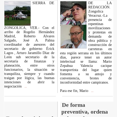
SIERRA DE
DE LA
REDACCIÓN.
Zongolica
Veracruz.-La
presencia de
repentinas
ZONGOLICA, VER.- Con el
movilizaciones
arribo de Rogelio Hernández
y protestas en
Madrid, Roberto Alvares
demanda de
Salgado, José A. Palma
obra pública y
coordinador de asesores del
construcción de
secretario de gobierno Érick
carreteras en
Lagos , Arturo Jaramillo Díaz de
esta región serrana en los últimos
León sub secretario de la
días, parece tener un autor
secretaría de finanzas y
intelectual se llama: Mario
planeación, entre otros
Zepahua Valencia cacique
funcionarios, la situación se
transportista del lugar quien
tranquiliza, siempre y cuando
fomenta a su antojo y
traigan por lógica, las buenas
conveniencia, brotes de
intenciones de abrir la
inconformidad entre campiranos.
negociación
...
Para ese fin, Mario
...
De forma
preventiva, ordena