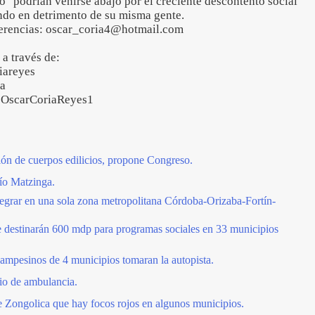
" podrían venirse abajo por el creciente descontento social
ando en detrimento de su misma gente.
gerencias: oscar_coria4@hotmail.com
 a través de:
iareyes
ia
/+OscarCoriaReyes1
ción de cuerpos edilicios, propone Congreso.
ío Matzinga.
egrar en una sola zona metropolitana Córdoba-Orizaba-Fortín-
se destinarán 600 mdp para programas sociales en 33 municipios
pesinos de 4 municipios tomaran la autopista.
io de ambulancia.
de Zongolica que hay focos rojos en algunos municipios.