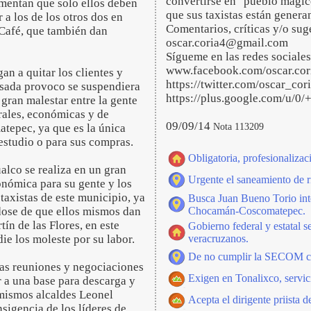
convertirse en "pueblo mágico
mentan que solo ellos deben
que sus taxistas están gener
 a los de los otros dos en
Comentarios, críticas y/o su
Café, que también dan
oscar.coria4@gmail.com
Sígueme en las redes sociales
www.facebook.com/oscar.cor
an a quitar los clientes y
https://twitter.com/oscar_cor
asada provoco se suspendiera
https://plus.google.com/u/0
 gran malestar entre la gente
orales, económicas y de
09/09/14
Nota 113209
atepec, ya que es la única
 estudio o para sus compras.
Obligatoria, profesionaliza
lco se realiza en un gran
Urgente el saneamiento de r
nómica para su gente y los
s taxistas de este municipio, ya
Busca Juan Bueno Torio int
ndose de que ellos mismos dan
Chocamán-Coscomatepec.
ín de las Flores, en este
Gobierno federal y estatal 
ie los moleste por su labor.
veracruzanos.
De no cumplir la SECOM cam
sas reuniones y negociaciones
Exigen en Tonalixco, servic
r a una base para descarga y
 mismos alcaldes Leonel
Acepta el dirigente priista 
nsigencia de los líderes de