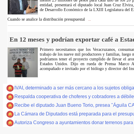
menos 25 millones de pesos para cada uno de los 20 po
entidad, presentará el diputado local Juan Cruz Elvir
de Desarrollo Económico de la LXIII Legislatura del E
Cuando se analice la distribución presupuestal
...
En 12 meses y podrían exportar café a Esta
Primero necesitamos que los Veracruzanos, consuman
trabajo de los nueve mil productores y familias, luego 
podríamos tener el proyecto cumplido de llevar el aro
Estados Unidos. Dijo en rueda de Prensa Marco A
acompañado e invitado por el biólogo y director del Ins
IVAI, determinado a ser más cercano a los sujetos oblig
Respalda cooperativa de choferes y cobradores a débile
Recibe el diputado Juan Bueno Torio, presea "Águila
La Cámara de Diputados está preparada para el presup
Autoriza Congreso a ayuntamientos donar terrenos para