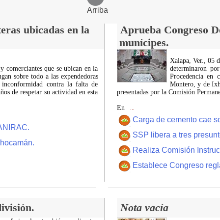
Arriba
eras ubicadas en la
Aprueba Congreso Dec
munícipes.
Xalapa, Ver., 05 
 y comerciantes que se ubican en la
determinaron por
ngan sobre todo a las expendedoras
Procedencia en c
 inconformidad contra la falta de
Montero, y de Ixh
os de respetar su actividad en esta
presentadas por la Comisión Permanen
En
...
Carga de cemento cae sobr
CANIRAC.
SSP libera a tres presun
 Chocamán.
Realiza Comisión Instruc
Establece Congreso regl
ivisión.
Nota vacía