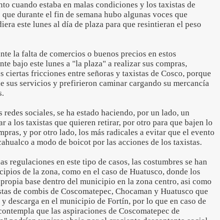
to cuando estaba en malas condiciones y los taxistas de
 que durante el fin de semana hubo algunas voces que
iera este lunes al día de plaza para que resintieran el peso
nte la falta de comercios o buenos precios en estos
te bajo este lunes a "la plaza" a realizar sus compras,
ciertas fricciones entre señoras y taxistas de Cosco, porque
de sus servicios y prefirieron caminar cargando su mercancía
s.
s redes sociales, se ha estado haciendo, por un lado, un
r a los taxistas que quieren retirar, por otro para que bajen lo
pras, y por otro lado, los más radicales a evitar que el evento
ahualco a modo de boicot por las acciones de los taxistas.
nas regulaciones en este tipo de casos, las costumbres se han
cipios de la zona, como en el caso de Huatusco, donde los
u propia base dentro del municipio en la zona centro, asi como
xistas de combis de Coscomatepec, Chocaman y Huatusco que
 y descarga en el municipio de Fortín, por lo que en caso de
e contempla que las aspiraciones de Coscomatepec de