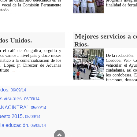
los de desarrollo detectados en la
programa integral
a, vocal de la Comisión Permanente
finalidad de fort
stado.
Mejores servicios a 
dos Unidos.
Ríos.
 el café de Zongolica, orgullo y
nos vamos a nivel país y doce meses
De la redacción.
mático a la comercialización de los
Córdoba, Ver.- C
. López jr. Director de Aduanas
vehicular, el Ayu
tituto
ciudadanía, así c
...
los cordobeses. E
funciones, desta
ados.
06/09/14
s visuales.
06/09/14
 CANACINTRA".
05/09/14
uesto 2015.
05/09/14
 la educación.
05/09/14