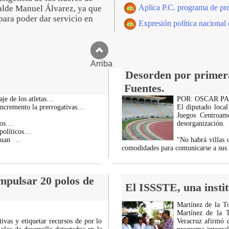
Aplica P.C. programa de pre
calde Manuel Álvarez, ya que
para poder dar servicio en
Expresión política nacional
Arriba
Desorden por primera
Fuentes.
aje de los atletas…
POR: OSCAR P
s incremento la prerrogativas…
El diputado local
Juegos Centroam
rios…
desorganización.
 políticos…
Juan
"No habrá villas 
...
comodidades para comunicarse a sus p
mpulsar 20 polos de
El ISSSTE, una insti
Martínez de la To
Martínez de la 
ivas y etiquetar recursos de por lo
Veracruz afirmó q