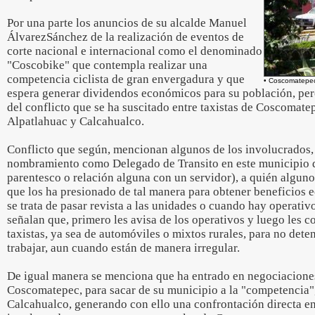
Por una parte los anuncios de su alcalde Manuel
ÁlvarezSánchez de la realización de eventos de
corte nacional e internacional como el denominado
"Coscobike" que contempla realizar una
competencia ciclista de gran envergadura y que
• Coscomatepec
espera generar dividendos económicos para su población, pero
del conflicto que se ha suscitado entre taxistas de Coscomate
Alpatlahuac y Calcahualco.
Conflicto que según, mencionan algunos de los involucrados, 
nombramiento como Delegado de Transito en este municipio
parentesco o relación alguna con un servidor), a quién alguno
que los ha presionado de tal manera para obtener beneficios 
se trata de pasar revista a las unidades o cuando hay operati
señalan que, primero les avisa de los operativos y luego les c
taxistas, ya sea de automóviles o mixtos rurales, para no dete
trabajar, aun cuando están de manera irregular.
De igual manera se menciona que ha entrado en negociaciones 
Coscomatepec, para sacar de su municipio a la "competencia"
Calcahualco, generando con ello una confrontación directa en