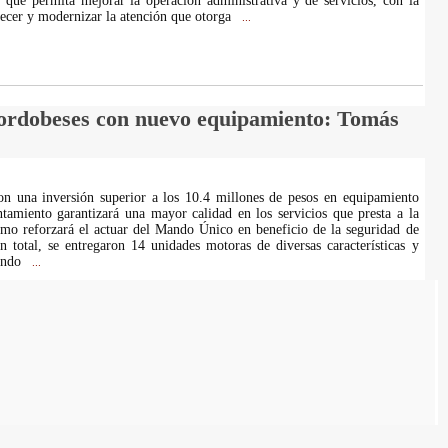
 que permita mejorar la operación administrativa y de servicios, con la
alecer y modernizar la atención que otorga
...
cordobeses con nuevo equipamiento: Tomás
on una inversión superior a los 10.4 millones de pesos en equipamiento
ntamiento garantizará una mayor calidad en los servicios que presta a la
omo reforzará el actuar del Mando Único en beneficio de la seguridad de
n total, se entregaron 14 unidades motoras de diversas características y
cando
...