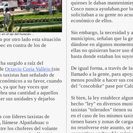
quienes le daban mantenimien
Cosco nunca ayudaban,por lo
solicitaban a su gente no acud
económico de ellos.
Sin embargo, la necesidad y a
 en el ojo del huracán…
municipios, señalan que la gen
 por otro lado esta situación
dándose en algunos momentos 
pec en contra de los de
ellas no quisieran hacer uso 
hasta donde estaban los suyo
ha surgido a raíz del
De igual forma, a través de la
 de
Octavio Coria Vallejo
(sin
llamado a la gente, para apoya
s taxistas han señalado de
menos posible a hacer sus com
económicos a su favor, cuando
del "coscobike" pase por Calc
vo, ya que hay voces que
obra una cantidad a aquellos
Si bien, la ley establece algu
ner sus unidades y dejarlos
hecho "ley" en diversos muni
taxistas "tolerados" tienen s
en el caso de los mismos ta
con líderes taxistas de
tienen bases y zonas de carga
, llámese Alpatlahuac o
no resolverse este asunto, s
tre los choferes del volante