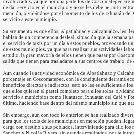
involucrados, ya que por una parte los de Coscomatepec argu
de dar servicio en el municipio y no se les debe permitir entrar
mención, olvidándose por el momento de los de Ixhuatán del 
servicio a este municipio.
Su argumento es que ellos, Alpatlahuac y Calcahualco, les lleg
hablan de un competencia desleal, situación que la semana p
el servicio de taxis por un día a estos pueblos, provocando un
de estos municipios, ya que para realizar sus actividades lab
estudio, la gran mayoría de ellos tienen que pasar por Coscom
salida que tienen para trasladarse a sus centros de trabajo, de
Aun cuando la actividad económica de Alpatlahuac y Calcahua
porcentaje en Coscomatepec, con la consiguiente derrama eco
beneficios directos e indirectos, esto no les es suficiente a lo
que ellos quieren el pastel completo para ellos solos, olvidá
servicio a municipios como Huatusco, Ixhuatán del Café y Fort
último, haciendo base dentro del mismo municipio sin que nad
Sin embargo, aun con todo lo anterior, se han realizado diver
para que los taxis de los municipios en mención puedan llega
carga con destino a sus poblados, interviniendo para ello los
Sánchez y Nicolás Rivera, sin grandes resultados, por la intra