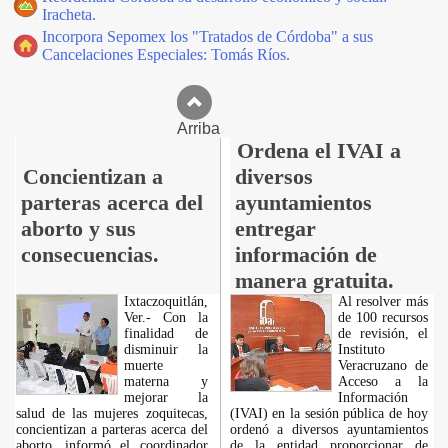
Iracheta.
Incorpora Sepomex los "Tratados de Córdoba" a sus
Cancelaciones Especiales: Tomás Ríos.
Arriba
Ordena el IVAI a
Concientizan a
diversos
parteras acerca del
ayuntamientos
aborto y sus
entregar
consecuencias.
información de
manera gratuita.
Ixtaczoquitlán,
Al resolver más
Ver.- Con la
de 100 recursos
finalidad de
de revisión, el
disminuir la
Instituto
muerte
Veracruzano de
materna y
Acceso a la
mejorar la
Información
salud de las mujeres zoquitecas,
(IVAI) en la sesión pública de hoy
concientizan a parteras acerca del
ordenó a diversos ayuntamientos
aborto, informó el coordinador
de la entidad proporcionar de