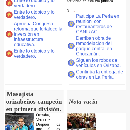
Entre lo utópico y lo
actividad en esta vía pública.
verdadero..
Y
...
Entre lo utópico y lo
Participa La Perla en
verdadero.
reunión con
Aprueba Congreso
restauranteros de
reforma que fortalece la
CANIRAC.
inversión en
Derriban obra de
infraestructura
remodelacion del
educativa.
parque central en
Entre lo utópico y lo
Chocamán.
verdadero.
Siguen los robos de
vehículos en Orizaba.
Continúa la entrega de
obras en La Perla.
Masajista
orizabeños campeón
Nota vacía
en primera división.
Orizaba,
Veracruz. -
Después de
que el ex