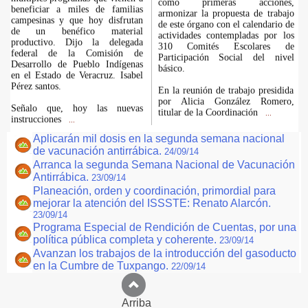
como primeras acciones,
beneficiar a miles de familias
armonizar la propuesta de trabajo
campesinas y que hoy disfrutan
de este órgano con el calendario de
de un benéfico material
actividades contempladas por los
productivo. Dijo la delegada
310 Comités Escolares de
federal de la Comisión de
Participación Social del nivel
Desarrollo de Pueblo Indígenas
básico.
en el Estado de Veracruz. Isabel
Pérez santos.
En la reunión de trabajo presidida
por Alicia González Romero,
Señalo que, hoy las nuevas
titular de la Coordinación
...
instrucciones
...
Aplicarán mil dosis en la segunda semana nacional
de vacunación antirrábica.
24/09/14
Arranca la segunda Semana Nacional de Vacunación
Antirrábica.
23/09/14
Planeación, orden y coordinación, primordial para
mejorar la atención del ISSSTE: Renato Alarcón.
23/09/14
Programa Especial de Rendición de Cuentas, por una
política pública completa y coherente.
23/09/14
Avanzan los trabajos de la introducción del gasoducto
en la Cumbre de Tuxpango.
22/09/14
Arriba