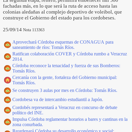
La segunda etapa, reiteró, permitirá embellecer mil 500
fachadas más, en lo que será la ruta de acceso hasta las
colonias aledañas al complejo deportivo de voleibol, que
construye el Gobierno del estado para los cordobeses.
25/09/14
Nota 113363
Aprovechará Córdoba esquemas de CONAGUA para
saneamiento de ríos: Tomás Ríos.
Ratifican colaboración COVER y Córdoba rumbo a Veracruz
2014.
Córdoba reconoce la tenacidad y fuerza de sus Bomberos:
Tomás Ríos.
Cercanía con la gente, fortaleza del Gobierno municipal:
Tomás Ríos.
Se construyen 3 aulas por mes en Córdoba: Tomás Ríos.
Cordobesa va de intercambio estudiantil a Japón.
Cordobés representará a Veracruz en concurso de debate
político del INE.
Impulsa Córdoba reglamentar horarios a bares y cantinas en la
zona conurbada.
Reordenará Córdoba su desarrollo económico y social: