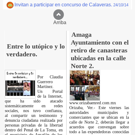
Invitan a participar en concurso de Calaveras.
24/10/14
Arriba
Amaga
Ayuntamiento con el
Entre lo utópico y lo
retiro de canasteras
verdadero.
ubicadas en la calle
Norte 2.
Por Claudia
Guerrero
Martínez.
​Un Portal
de la Internet,
que ha sido atacado
www.orizabaenred.com.mx
sistemáticamente en redes
Orizaba, Ver.- Este viernes las
sociales, nos tuvo confianza,
autoridades municipales y
al compartir un testimonio y
comerciantes que se ubican en la
denuncia ciudadana realizada por
calle de Norte 2, deberán llegar a
personas privadas de la libertad
acuerdos que convengan sobre
dentro del Penal de La Toma, en
todo a las expendedoras conocidas
el municipio de Amatlán de los