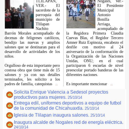
TLILAPAN,
Nogales, Ver.-
VER.- El
El Presidente
sacerdote de la
Municipal
parroquia del
Antonio
municipio de
Bonilla
Tlilapan
Arriaga,
Nachito
acompañado de
Barrón Morales acompañado de
la Regidora Primera Claudia
decenas de feligreses católicos,
Cuevas Blas, el Regidor Tercero
bendijo las nuevas y amplios
Amner Ruiz Espinoza, encabezo el
salones que se destinaran para el
desfile con motivo al 24
desarrollo de actividades de los
aniversario de la conformación de
niños.
la Organización de las Naciones
Unidas, ONU; en el cual
Orgulloso de esta importante pero
participaron 6 escuelas de nivel
costosa obra que tiene más de 15
preescolar portado banderas de las
salones y ya con sus detalles
diferentes naciones.
terminados, les solicito a los
padres de familia, catequistas
Es importante mencionar
...
...
Solicita Enrique Valencia a Sedesol proyectos
productivos para mujeres.
25/10/14
Entrega edil, uniformes deportivos a equipo de futbol
de la comunidad de Chicahuaxtla.
25/10/14
Iglesia de Tlilapan inaugura salones.
25/10/14
Inaugura alcalde de Nogales red de energía eléctrica.
24/10/14