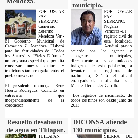
Mendoza.
municipio.
POR: OSCAR
POR: OSCAR
PAZ
PAZ
SERRANO.
SERRANO.
Camerino
Nogales
Zeferino
Veracruz.-El
Mendoza Ver.-
registro civil de
El Gobierno Municipal de
esta localidad,
Camerino Z. Mendoza, Elaboró
Acudirá previo
para las festividades de "Todos
acuerdo con los agentes y
los Santos" y "Fieles Difuntos"
subagentes municipales,
un programa especial que permita
directamente a las comunidades
conservar nuestra cultura y
indígenas de esta población, a
tradiciones tan arraigadas entre el
levantar los registros de
pueblo mexicano.
nacimiento, Señaló el oficial
encargado de la oficialía local,
El presidente municipal René
Manuel Hernández Carrillo.
Huerta Rodríguez, Comentó en
entrevista que
"Los registros de nacimiento, de
independientemente de la
todos los niños son desde junio de
colocación
2013
...
...
Resuelto desabasto
DICONSA atiende
de agua en Tlilapan.
130 municipios.
TLILAPAN,
SIERRA DE