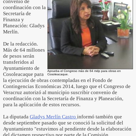
convenio de
coordinación con la
Secretaría de
Finanza y
Planeación: Gladys
Merlín.
De la redacción.
Más de 64 millones
de pesos serán
transferidos al
Ayuntamiento de
Aprueba el Congreso más de 64 mdp para obras en
Cosoleacaque para
Cosoleacaque.
la ejecución de obras contempladas en el Fondo de
Contingencias Económicas 2014, luego que el Congreso de
Veracruz autorizó al municipio suscribir convenio de
coordinación con la Secretaría de Finanza y Planeación,
para la aplicación de estos recursos.
La diputada
Gladys Merlín Castro
informó también que
desde septiembre pasado que se conoció la solicitud del
Ayuntamiento "estuvimos al pendiente desde la elaboración
del dictamen respectivo por parte de la Comisión