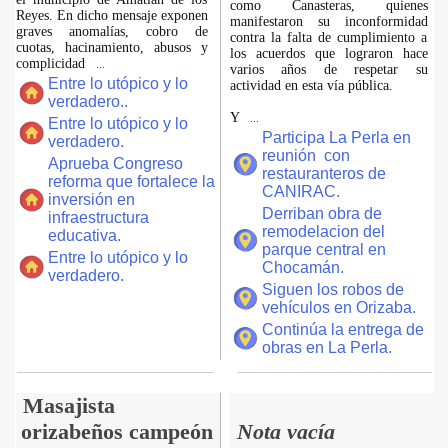
como Canasteras, quienes
Reyes. En dicho mensaje exponen
manifestaron su inconformidad
graves anomalías, cobro de
contra la falta de cumplimiento a
cuotas, hacinamiento, abusos y
los acuerdos que lograron hace
complicidad
...
varios años de respetar su
Entre lo utópico y lo
actividad en esta vía pública.
verdadero..
Y
...
Entre lo utópico y lo
Participa La Perla en
verdadero.
reunión con
Aprueba Congreso
restauranteros de
reforma que fortalece la
CANIRAC.
inversión en
Derriban obra de
infraestructura
remodelacion del
educativa.
parque central en
Entre lo utópico y lo
Chocamán.
verdadero.
Siguen los robos de
vehículos en Orizaba.
Continúa la entrega de
obras en La Perla.
Masajista
orizabeños campeón
Nota vacía