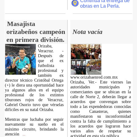
Continúa la entrega de
obras en La Perla.
Masajista
orizabeños campeón
Nota vacía
en primera división.
Orizaba,
Veracruz. -
Después de
que el ex
futbolista
profesional y
también ex
www.orizabaenred.com.mx
director técnico Cristóbal Ortega
Orizaba, Ver.- Este viernes las
(+) le diera una oportunidad hace
autoridades municipales y
ya algunos años en el equipo
comerciantes que se ubican en la
profesional de los extintos
calle de Norte 2, deberán llegar a
tiburones rojos de Veracruz,
acuerdos que convengan sobre
Gabriel Osorio tuvo que vérselas
todo a las expendedoras conocidas
difíciles en su natal Orizaba.
como Canasteras, quienes
manifestaron su inconformidad
Mientras que luchaba por seguir
contra la falta de cumplimiento a
nuevamente su sueño en el
los acuerdos que lograron hace
máximo circuito, brindando la
varios años de respetar su
atención
...
actividad en esta vía pública.