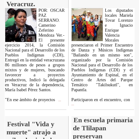
Veracruz.
POR: OSCAR
Los diputados
PAZ
locales Mariela
SERRANO.
Tovar Lorenzo
Camerino
e Ignacio
Zeferino
Enrique
Mendoza Ver.-
Valencia
El presente
Morales
ejercicio 2014, la Comisión
presenciaron el Primer Encuentro
Nacional para el Desarrollo de los
de Danza y Músicos Indígenas
Pueblos Indígenas (CDI),
"Bailando en un mismo son",
Entregó en la entidad veracruzana
organizado por la Comisión
86 millones de pesos a grupos
Nacional para el Desarrollo de los
mixtos y de mujeres, buscando
Pueblos Indígenas (CDI) y el
favorecer a proyectos
Ayuntamiento de Espinal, en el
productivos, Indicó la delegada
Centro de Artes del Parque
en Veracruz de la dependencia,
Temático "Takilsukutl", en
María Isabel Pérez Santos.
Papantla.
"En ese ámbito de proyectos
Participaron en el encuentro, con
...
...
En escuela primaria
Festival "Vida y
de Tlilapan
muerte" atrajo a
preservan