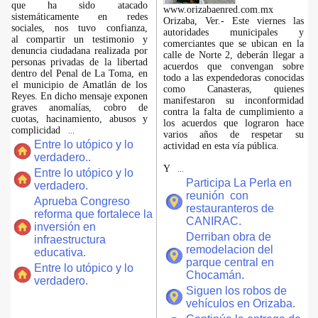
que ha sido atacado
www.orizabaenred.com.mx
sistemáticamente en redes
Orizaba, Ver.- Este viernes las
sociales, nos tuvo confianza,
autoridades municipales y
al compartir un testimonio y
comerciantes que se ubican en la
denuncia ciudadana realizada por
calle de Norte 2, deberán llegar a
personas privadas de la libertad
acuerdos que convengan sobre
dentro del Penal de La Toma, en
todo a las expendedoras conocidas
el municipio de Amatlán de los
como Canasteras, quienes
Reyes. En dicho mensaje exponen
manifestaron su inconformidad
graves anomalías, cobro de
contra la falta de cumplimiento a
cuotas, hacinamiento, abusos y
los acuerdos que lograron hace
complicidad
...
varios años de respetar su
Entre lo utópico y lo
actividad en esta vía pública.
verdadero..
Y
...
Entre lo utópico y lo
Participa La Perla en
verdadero.
reunión con
Aprueba Congreso
restauranteros de
reforma que fortalece la
CANIRAC.
inversión en
Derriban obra de
infraestructura
remodelacion del
educativa.
parque central en
Entre lo utópico y lo
Chocamán.
verdadero.
Siguen los robos de
vehículos en Orizaba.