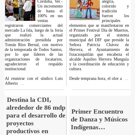
Córdoba, Ver.-
alegría,
Un incremento
colorido y
de hasta el
tradición
100% en sus
fueron los
ventas
principales
registraron comerciantes del
elementos que se manifestaron en
mercado La Isla, luego de la feria
el Primer Festival Día de Muertos,
que realizó la actual
organizado por el sistema
administración presidida por
municipal del DIF que preside la
Tomás Ríos Bernal, con motivo
Señora Patricia Chávez de
de la temporada de Todos Santos,
Herrera, el Ayuntamiento de
por lo que líderes de las
Ixtaczoquitlán que encabeza el
organizaciones de locatarios,
alcalde Aquileo Herrera Munguía
agradecieron el respaldo
y la coordinación de educación y
institucional.
cultura.
Al reunirse con el síndico Luis
Desde temprana hora, el olor a
...
Alberto
...
Destina la CDI,
alrededor de 86 mdp
Primer Encuentro
para el desarrollo de
de Danza y Músicos
proyectos
Indígenas…
productivos en