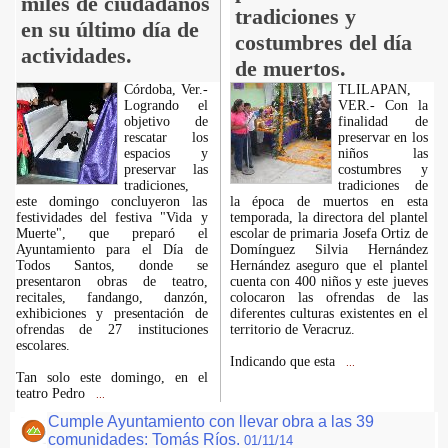
miles de ciudadanos
tradiciones y
en su último día de
costumbres del día
actividades.
de muertos.
Córdoba, Ver.-
TLILAPAN,
Logrando el
VER.- Con la
objetivo de
finalidad de
rescatar los
preservar en los
espacios y
niños las
preservar las
costumbres y
tradiciones,
tradiciones de
este domingo concluyeron las
la época de muertos en esta
festividades del festiva "Vida y
temporada, la directora del plantel
Muerte", que preparó el
escolar de primaria Josefa Ortiz de
Ayuntamiento para el Día de
Domínguez Silvia Hernández
Todos Santos, donde se
Hernández aseguro que el plantel
presentaron obras de teatro,
cuenta con 400 niños y este jueves
recitales, fandango, danzón,
colocaron las ofrendas de las
exhibiciones y presentación de
diferentes culturas existentes en el
ofrendas de 27 instituciones
territorio de Veracruz.
escolares.
Indicando que esta
...
Tan solo este domingo, en el
teatro Pedro
...
Cumple Ayuntamiento con llevar obra a las 39
comunidades: Tomás Ríos.
01/11/14