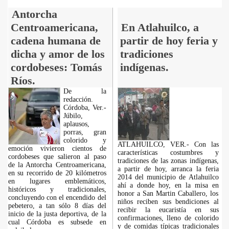
Antorcha
Centroamericana,
En Atlahuilco, a
cadena humana de
partir de hoy feria y
dicha y amor de los
tradiciones
cordobeses: Tomás
indígenas.
Ríos.
De la
redacción.
Córdoba, Ver.-
Júbilo,
aplausos,
porras, gran
colorido y
ATLAHUILCO, VER.- Con las
emoción vivieron cientos de
características costumbres y
cordobeses que salieron al paso
tradiciones de las zonas indígenas,
de la Antorcha Centroamericana,
a partir de hoy, arranca la feria
en su recorrido de 20 kilómetros
2014 del municipio de Atlahuilco
en lugares emblemáticos,
ahí a donde hoy, en la misa en
históricos y tradicionales,
honor a San Martin Caballero, los
concluyendo con el encendido del
niños reciben sus bendiciones al
pebetero, a tan sólo 8 días del
recibir la eucaristía en sus
inicio de la justa deportiva, de la
confirmaciones, lleno de colorido
cual Córdoba es subsede en
y de comidas típicas tradicionales