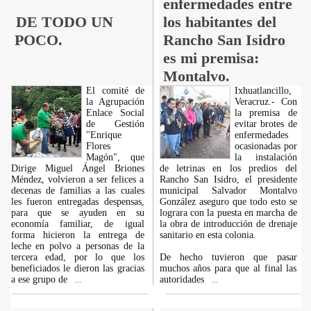
enfermedades entre
DE TODO UN
los habitantes del
POCO.
Rancho San Isidro
es mi premisa:
Montalvo.
El comité de
Ixhuatlancillo,
la Agrupación
Veracruz.- Con
Enlace Social
la premisa de
de Gestión
evitar brotes de
"Enrique
enfermedades
Flores
ocasionadas por
Magón", que
la instalación
Dirige Miguel Ángel Briones
de letrinas en los predios del
Méndez, volvieron a ser felices a
Rancho San Isidro, el presidente
decenas de familias a las cuales
municipal Salvador Montalvo
les fueron entregadas despensas,
González aseguro que todo esto se
para que se ayuden en su
lograra con la puesta en marcha de
economía familiar, de igual
la obra de introducción de drenaje
forma hicieron la entrega de
sanitario en esta colonia.
leche en polvo a personas de la
tercera edad, por lo que los
De hecho tuvieron que pasar
beneficiados le dieron las gracias
muchos años para que al final las
a ese grupo de
autoridades
...
...