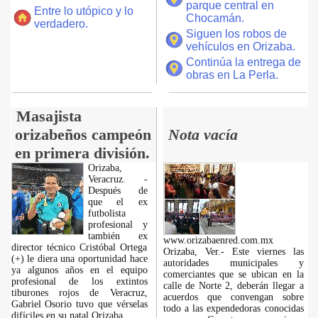
parque central en
Entre lo utópico y lo
Chocamán.
verdadero.
Siguen los robos de
vehículos en Orizaba.
Continúa la entrega de
obras en La Perla.
Masajista
orizabeños campeón
Nota vacía
en primera división.
Orizaba,
Veracruz. -
Después de
que el ex
futbolista
profesional y
también ex
www.orizabaenred.com.mx
director técnico Cristóbal Ortega
Orizaba, Ver.- Este viernes las
(+) le diera una oportunidad hace
autoridades municipales y
ya algunos años en el equipo
comerciantes que se ubican en la
profesional de los extintos
calle de Norte 2, deberán llegar a
tiburones rojos de Veracruz,
acuerdos que convengan sobre
Gabriel Osorio tuvo que vérselas
todo a las expendedoras conocidas
difíciles en su natal Orizaba.