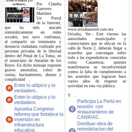
Por Claudia
Guerrero
Martínez.
​Un Portal
de la Internet,
que ha sido atacado
www.orizabaenred.com.mx
sistemáticamente en redes
Orizaba, Ver.- Este viernes las
sociales, nos tuvo confianza,
autoridades municipales y
al compartir un testimonio y
comerciantes que se ubican en la
denuncia ciudadana realizada por
calle de Norte 2, deberán llegar a
personas privadas de la libertad
acuerdos que convengan sobre
dentro del Penal de La Toma, en
todo a las expendedoras conocidas
el municipio de Amatlán de los
como Canasteras, quienes
Reyes. En dicho mensaje exponen
manifestaron su inconformidad
graves anomalías, cobro de
contra la falta de cumplimiento a
cuotas, hacinamiento, abusos y
los acuerdos que lograron hace
complicidad
...
varios años de respetar su
Entre lo utópico y lo
actividad en esta vía pública.
verdadero..
Y
...
Entre lo utópico y lo
Participa La Perla en
verdadero.
reunión con
Aprueba Congreso
restauranteros de
reforma que fortalece la
CANIRAC.
inversión en
Derriban obra de
infraestructura
remodelacion del
educativa.