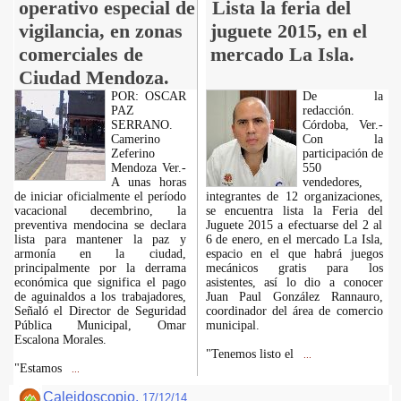
operativo especial de
Lista la feria del
vigilancia, en zonas
juguete 2015, en el
comerciales de
mercado La Isla.
Ciudad Mendoza.
POR: OSCAR
De la
PAZ
redacción.
SERRANO.
Córdoba, Ver.-
Camerino
Con la
Zeferino
participación de
Mendoza Ver.-
550
A unas horas
vendedores,
de iniciar oficialmente el período
integrantes de 12 organizaciones,
vacacional decembrino, la
se encuentra lista la Feria del
preventiva mendocina se declara
Juguete 2015 a efectuarse del 2 al
lista para mantener la paz y
6 de enero, en el mercado La Isla,
armonía en la ciudad,
espacio en el que habrá juegos
principalmente por la derrama
mecánicos gratis para los
económica que significa el pago
asistentes, así lo dio a conocer
de aguinaldos a los trabajadores,
Juan Paul González Rannauro,
Señaló el Director de Seguridad
coordinador del área de comercio
Pública Municipal, Omar
municipal.
Escalona Morales.
"Tenemos listo el
...
"Estamos
...
Caleidoscopio.
17/12/14