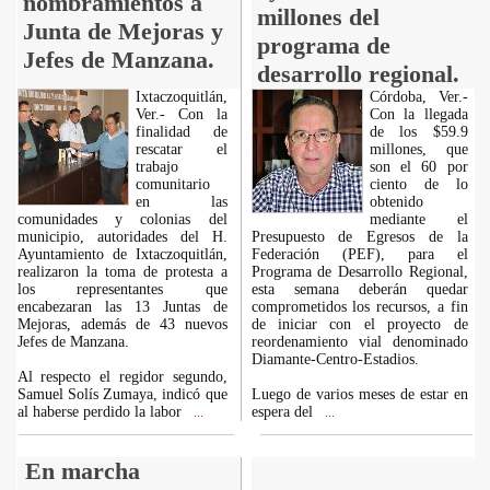
nombramientos a
millones del
Junta de Mejoras y
programa de
Jefes de Manzana.
desarrollo regional.
Ixtaczoquitlán,
Córdoba, Ver.-
Ver.- Con la
Con la llegada
finalidad de
de los $59.9
rescatar el
millones, que
trabajo
son el 60 por
comunitario
ciento de lo
en las
obtenido
comunidades y colonias del
mediante el
municipio, autoridades del H.
Presupuesto de Egresos de la
Ayuntamiento de Ixtaczoquitlán,
Federación (PEF), para el
realizaron la toma de protesta a
Programa de Desarrollo Regional,
los representantes que
esta semana deberán quedar
encabezaran las 13 Juntas de
comprometidos los recursos, a fin
Mejoras, además de 43 nuevos
de iniciar con el proyecto de
Jefes de Manzana.
reordenamiento vial denominado
Diamante-Centro-Estadios.
Al respecto el regidor segundo,
Samuel Solís Zumaya, indicó que
Luego de varios meses de estar en
al haberse perdido la labor
espera del
...
...
En marcha