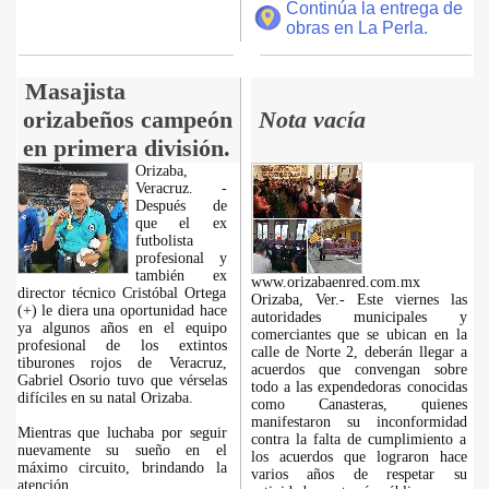
Continúa la entrega de
obras en La Perla.
Masajista
orizabeños campeón
Nota vacía
en primera división.
Orizaba,
Veracruz. -
Después de
que el ex
futbolista
profesional y
también ex
www.orizabaenred.com.mx
director técnico Cristóbal Ortega
Orizaba, Ver.- Este viernes las
(+) le diera una oportunidad hace
autoridades municipales y
ya algunos años en el equipo
comerciantes que se ubican en la
profesional de los extintos
calle de Norte 2, deberán llegar a
tiburones rojos de Veracruz,
acuerdos que convengan sobre
Gabriel Osorio tuvo que vérselas
todo a las expendedoras conocidas
difíciles en su natal Orizaba.
como Canasteras, quienes
manifestaron su inconformidad
Mientras que luchaba por seguir
contra la falta de cumplimiento a
nuevamente su sueño en el
los acuerdos que lograron hace
máximo circuito, brindando la
varios años de respetar su
atención
...