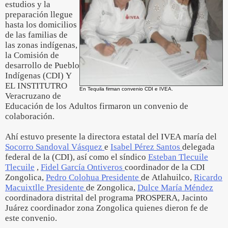
estudios y la
preparación llegue
hasta los domicilios
de las familias de
las zonas indígenas,
la Comisión de
desarrollo de Pueblo
Indígenas (CDI) Y
EL INSTITUTRO
En Tequila firman convenio CDI e IVEA.
Veracruzano de
Educación de los Adultos firmaron un convenio de
colaboración.
Ahí estuvo presente la directora estatal del IVEA maría del
Socorro Sandoval Vásquez
e
Isabel Pérez Santos
delegada
federal de la (CDI), así como el síndico
Esteban Tlecuile
Tlecuile
,
Fidel García Ontiveros
coordinador de la CDI
Zongolica,
Pedro Colohua Presidente
de Atlahuilco,
Ricardo
Macuixtlle Presidente
de Zongolica,
Dulce María Méndez
coordinadora distrital del programa PROSPERA, Jacinto
Juárez coordinador zona Zongolica quienes dieron fe de
este convenio.