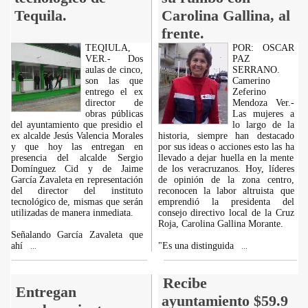
Tequila.
Carolina Gallina, al
frente.
TEQIULA,
POR: OSCAR
VER.- Dos
PAZ
aulas de cinco,
SERRANO.
son las que
Camerino
entrego el ex
Zeferino
director de
Mendoza Ver.-
obras públicas
Las mujeres a
del ayuntamiento que presidio el
lo largo de la
ex alcalde Jesús Valencia Morales
historia, siempre han destacado
y que hoy las entregan en
por sus ideas o acciones esto las ha
presencia del alcalde Sergio
llevado a dejar huella en la mente
Domínguez Cid y de Jaime
de los veracruzanos. Hoy, líderes
García Zavaleta en representación
de opinión de la zona centro,
del director del instituto
reconocen la labor altruista que
tecnológico de, mismas que serán
emprendió la presidenta del
utilizadas de manera inmediata.
consejo directivo local de la Cruz
Roja, Carolina Gallina Morante.
Señalando García Zavaleta que
ahí
"Es una distinguida
...
...
Recibe
Entregan
ayuntamiento $59.9