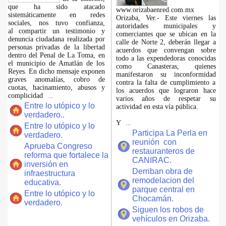
que ha sido atacado
www.orizabaenred.com.mx
sistemáticamente en redes
Orizaba, Ver.- Este viernes las
sociales, nos tuvo confianza,
autoridades municipales y
al compartir un testimonio y
comerciantes que se ubican en la
denuncia ciudadana realizada por
calle de Norte 2, deberán llegar a
personas privadas de la libertad
acuerdos que convengan sobre
dentro del Penal de La Toma, en
todo a las expendedoras conocidas
el municipio de Amatlán de los
como Canasteras, quienes
Reyes. En dicho mensaje exponen
manifestaron su inconformidad
graves anomalías, cobro de
contra la falta de cumplimiento a
cuotas, hacinamiento, abusos y
los acuerdos que lograron hace
complicidad
...
varios años de respetar su
Entre lo utópico y lo
actividad en esta vía pública.
verdadero..
Y
...
Entre lo utópico y lo
Participa La Perla en
verdadero.
reunión con
Aprueba Congreso
restauranteros de
reforma que fortalece la
CANIRAC.
inversión en
Derriban obra de
infraestructura
remodelacion del
educativa.
parque central en
Entre lo utópico y lo
Chocamán.
verdadero.
Siguen los robos de
vehículos en Orizaba.