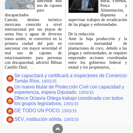
sancionar mal
Rural, Forestal,
uso de cajones
Pesca y
para
Alimentación,
discapacitados
dispuesta a
Cancún, destino turístico
supervisar trabajos de erradicación
mexicano conocido a nivel
de las plagas y enfermedades.
internacional por sus playas de
arena fina y aguas de diversos
De la redacción.
tonos azules, se convertirá en la
Ante la baja producción y la
primera ciudad del país en
creciente mortandad de
sancionar con mayor severidad el
plantaciones de coco, debido a las
mal uso de cajones de
plagas y enfermedades, se requiere
estacionamiento para personas
emprender acciones coordinadas
con discapacidad, advirtió Bibian
entre los gobiernos federal y
Castillo Dzul,
estatal y los propietarios,
...
...
Se capacitará y certificará a inspectores de Comercio:
Tomás Ríos.
14/01/15
Un nuevo titular de Protección Civil con capacidad y
experiencia, espera Diputado.
13/01/15
Ofrece Octavia Ortega trabajo coordinado con todos
los grupos legislativos.
13/01/15
DE TODO UN POCO.
13/01/15
SEV, institución sólida.
13/01/15