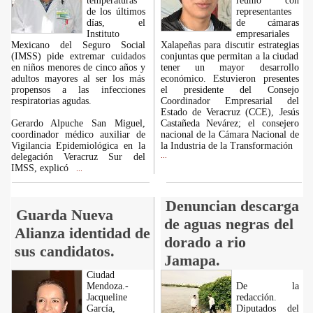
temperaturas
reunió con
de los últimos
representantes
días, el
de cámaras
Instituto
empresariales
Mexicano del Seguro Social
Xalapeñas para discutir estrategias
(IMSS) pide extremar cuidados
conjuntas que permitan a la ciudad
en niños menores de cinco años y
tener un mayor desarrollo
adultos mayores al ser los más
económico. Estuvieron presentes
propensos a las infecciones
el presidente del Consejo
respiratorias agudas.
Coordinador Empresarial del
Estado de Veracruz (CCE), Jesús
Gerardo Alpuche San Miguel,
Castañeda Nevárez; el consejero
coordinador médico auxiliar de
nacional de la Cámara Nacional de
Vigilancia Epidemiológica en la
la Industria de la Transformación
delegación Veracruz Sur del
...
IMSS, explicó
...
Denuncian descarga
Guarda Nueva
de aguas negras del
Alianza identidad de
dorado a rio
sus candidatos.
Jamapa.
Ciudad
Mendoza.-
De la
Jacqueline
redacción.
García,
Diputados del