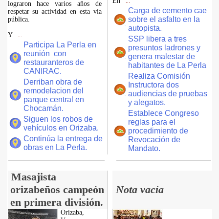
En
...
lograron hace varios años de
Carga de cemento cae
respetar su actividad en esta vía
sobre el asfalto en la
pública.
autopista.
Y
...
SSP libera a tres
Participa La Perla en
presuntos ladrones y
reunión con
genera malestar de
restauranteros de
habitantes de La Perla
CANIRAC.
Realiza Comisión
Derriban obra de
Instructora dos
remodelacion del
audiencias de pruebas
parque central en
y alegatos.
Chocamán.
Establece Congreso
Siguen los robos de
reglas para el
vehículos en Orizaba.
procedimiento de
Continúa la entrega de
Revocación de
obras en La Perla.
Mandato.
Masajista
orizabeños campeón
Nota vacía
en primera división.
Orizaba,