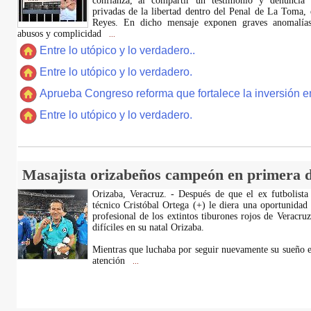
confianza, al compartir un testimonio y denuncia 
privadas de la libertad dentro del Penal de La Toma,
Reyes. En dicho mensaje exponen graves anomalías,
abusos y complicidad
...
Entre lo utópico y lo verdadero..
Entre lo utópico y lo verdadero.
Aprueba Congreso reforma que fortalece la inversión en
Entre lo utópico y lo verdadero.
Masajista orizabeños campeón en primera d
Orizaba, Veracruz. - Después de que el ex futbolista
técnico Cristóbal Ortega (+) le diera una oportunidad
profesional de los extintos tiburones rojos de Veracru
difíciles en su natal Orizaba.
Mientras que luchaba por seguir nuevamente su sueño e
atención
...