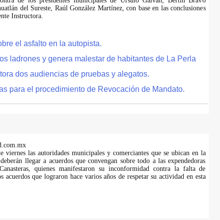
ontra de los presidentes municipales de Úrsulo Galván, Bertín Bravo
uatlán del Sureste, Raúl González Martínez, con base en las conclusiones
te Instructora.
e el asfalto en la autopista.
tos ladrones y genera malestar de habitantes de La Perla
tora dos audiencias de pruebas y alegatos.
as para el procedimiento de Revocación de Mandato.
d.com.mx
te viernes las autoridades municipales y comerciantes que se ubican en la
 deberán llegar a acuerdos que convengan sobre todo a las expendedoras
anasteras, quienes manifestaron su inconformidad contra la falta de
s acuerdos que lograron hace varios años de respetar su actividad en esta