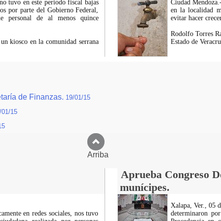
o tuvo en este periodo fiscal bajas
Ciudad Mendoza.- 
os por parte del Gobierno Federal,
en la localidad m
 de personal de al menos quince
evitar hacer crece
Rodolfo Torres Ra
y un kiosco en la comunidad serrana
Estado de Veracr
etaría de Finanzas.
19/01/15
/01/15
15
Arriba
Aprueba Congreso Dec
munícipes.
Xalapa, Ver., 05 
icamente en redes sociales, nos tuvo
determinaron por