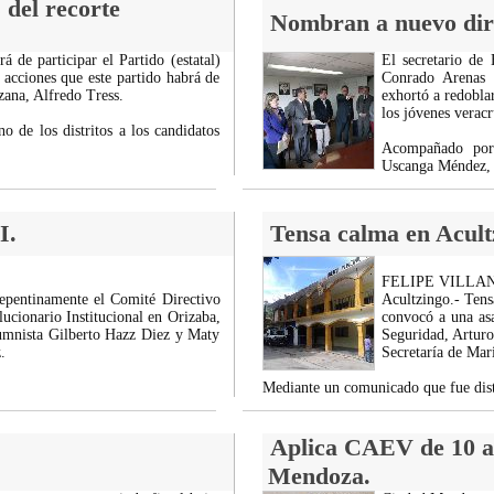
 del recorte
Nombran a nuevo dire
á de participar el Partido (estatal)
El secretario de
 acciones que este partido habrá de
Conrado Arenas C
zana, Alfredo Tress.
exhortó a redoblar
los jóvenes verac
o de los distritos a los candidatos
Acompañado por 
Uscanga Méndez, 
I.
Tensa calma en Acult
FELIPE VILLA
repentinamente el Comité Directivo
Acultzingo.- Tens
lucionario Institucional en Orizaba,
convocó a una asa
olumnista Gilberto Hazz Diez y Maty
Seguridad, Arturo
.
Secretaría de Mari
Mediante un comunicado que fue dis
Aplica CAEV de 10 a 
Mendoza.