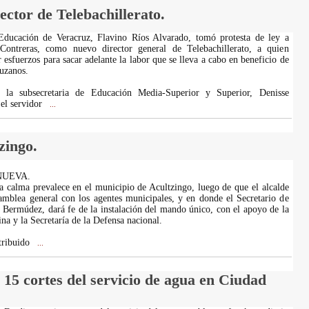
ctor de Telebachillerato.
 Educación de Veracruz, Flavino Ríos Alvarado, tomó protesta de ley a
ontreras, como nuevo director general de Telebachillerato, a quien
 esfuerzos para sacar adelante la labor que se lleva a cabo en beneficio de
ruzanos.
la subsecretaria de Educación Media-Superior y Superior, Denisse
el servidor
...
zingo.
NUEVA.
a calma prevalece en el municipio de Acultzingo, luego de que el alcalde
mblea general con los agentes municipales, y en donde el Secretario de
 Bermúdez, dará fe de la instalación del mando único, con el apoyo de la
na y la Secretaría de la Defensa nacional.
tribuido
...
15 cortes del servicio de agua en Ciudad