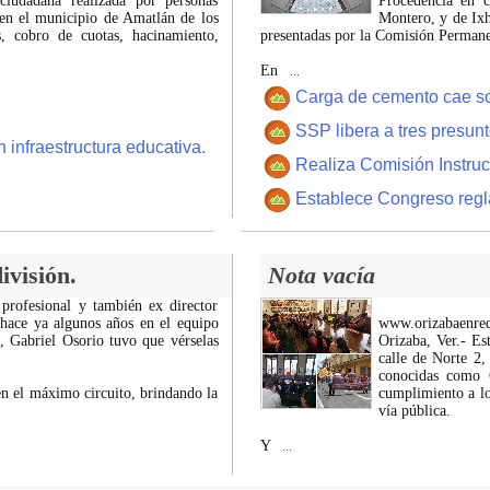
ciudadana realizada por personas
Procedencia en c
 en el municipio de Amatlán de los
Montero, y de Ixh
 cobro de cuotas, hacinamiento,
presentadas por la Comisión Permanen
En
...
Carga de cemento cae sobr
SSP libera a tres presun
 infraestructura educativa.
Realiza Comisión Instruc
Establece Congreso regl
ivisión.
Nota vacía
 profesional y también ex director
 hace ya algunos años en el equipo
www.orizabaenre
z, Gabriel Osorio tuvo que vérselas
Orizaba, Ver.- Es
calle de Norte 2,
conocidas como C
n el máximo circuito, brindando la
cumplimiento a lo
vía pública.
Y
...