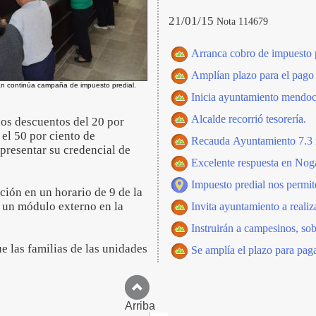
21/01/15
Nota 114679
Arranca cobro de impuesto p
Amplían plazo para el pago 
án continúa campaña de impuesto predial.
Inicia ayuntamiento mendoci
Alcalde recorrió tesorería.
los descuentos del 20 por
 el 50 por ciento de
Recauda Ayuntamiento 7.3 m
presentar su credencial de
Excelente respuesta en Noga
Impuesto predial nos permite
ión en un horario de 9 de la
 un módulo externo en la
Invita ayuntamiento a realiz
Instruirán a campesinos, sob
ue las familias de las unidades
Se amplía el plazo para paga
Arriba