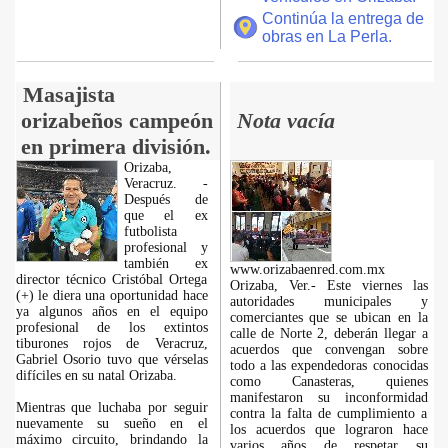
Continúa la entrega de
obras en La Perla.
Masajista
orizabeños campeón
Nota vacía
en primera división.
Orizaba,
Veracruz. -
Después de
que el ex
futbolista
profesional y
también ex
www.orizabaenred.com.mx
director técnico Cristóbal Ortega
Orizaba, Ver.- Este viernes las
(+) le diera una oportunidad hace
autoridades municipales y
ya algunos años en el equipo
comerciantes que se ubican en la
profesional de los extintos
calle de Norte 2, deberán llegar a
tiburones rojos de Veracruz,
acuerdos que convengan sobre
Gabriel Osorio tuvo que vérselas
todo a las expendedoras conocidas
difíciles en su natal Orizaba.
como Canasteras, quienes
manifestaron su inconformidad
Mientras que luchaba por seguir
contra la falta de cumplimiento a
nuevamente su sueño en el
los acuerdos que lograron hace
máximo circuito, brindando la
varios años de respetar su