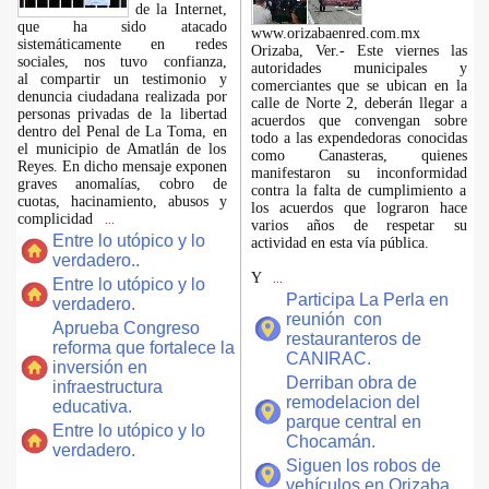
de la Internet,
que ha sido atacado
www.orizabaenred.com.mx
sistemáticamente en redes
Orizaba, Ver.- Este viernes las
sociales, nos tuvo confianza,
autoridades municipales y
al compartir un testimonio y
comerciantes que se ubican en la
denuncia ciudadana realizada por
calle de Norte 2, deberán llegar a
personas privadas de la libertad
acuerdos que convengan sobre
dentro del Penal de La Toma, en
todo a las expendedoras conocidas
el municipio de Amatlán de los
como Canasteras, quienes
Reyes. En dicho mensaje exponen
manifestaron su inconformidad
graves anomalías, cobro de
contra la falta de cumplimiento a
cuotas, hacinamiento, abusos y
los acuerdos que lograron hace
complicidad
...
varios años de respetar su
Entre lo utópico y lo
actividad en esta vía pública.
verdadero..
Y
...
Entre lo utópico y lo
Participa La Perla en
verdadero.
reunión con
Aprueba Congreso
restauranteros de
reforma que fortalece la
CANIRAC.
inversión en
Derriban obra de
infraestructura
remodelacion del
educativa.
parque central en
Entre lo utópico y lo
Chocamán.
verdadero.
Siguen los robos de
vehículos en Orizaba.