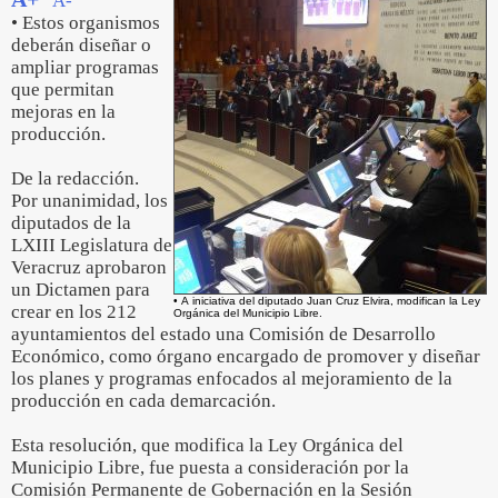
A-
• Estos organismos
deberán diseñar o
ampliar programas
que permitan
mejoras en la
producción.
De la redacción.
Por unanimidad, los
diputados de la
LXIII Legislatura de
Veracruz aprobaron
un Dictamen para
• A iniciativa del diputado Juan Cruz Elvira, modifican la Ley
crear en los 212
Orgánica del Municipio Libre.
ayuntamientos del estado una Comisión de Desarrollo
Económico, como órgano encargado de promover y diseñar
los planes y programas enfocados al mejoramiento de la
producción en cada demarcación.
Esta resolución, que modifica la Ley Orgánica del
Municipio Libre, fue puesta a consideración por la
Comisión Permanente de Gobernación en la Sesión