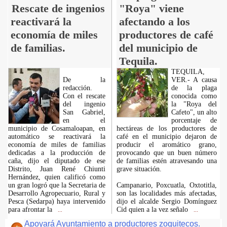
Rescate de ingenios
"Roya" viene
reactivará la
afectando a los
economía de miles
productores de café
de familias.
del municipio de
Tequila.
TEQUILA,
De la
VER.- A causa
redacción.
de la plaga
Con el rescate
conocida como
del ingenio
la "Roya del
San Gabriel,
Cafeto", un alto
en el
porcentaje de
municipio de Cosamaloapan, en
hectáreas de los productores de
automático se reactivará la
café en el municipio dejaron de
economía de miles de familias
producir el aromático grano,
dedicadas a la producción de
provocando que un buen número
caña, dijo el diputado de ese
de familias estén atravesando una
Distrito, Juan René Chiunti
grave situación.
Hernández, quien calificó como
un gran logró que la Secretaria de
Campanario, Poxcuatla, Oxtotitla,
Desarrollo Agropecuario, Rural y
son las localidades más afectadas,
Pesca (Sedarpa) haya intervenido
dijo el alcalde Sergio Domínguez
para afrontar la
Cid quien a la vez señalo
...
...
Apoyará Ayuntamiento a productores zoquitecos.