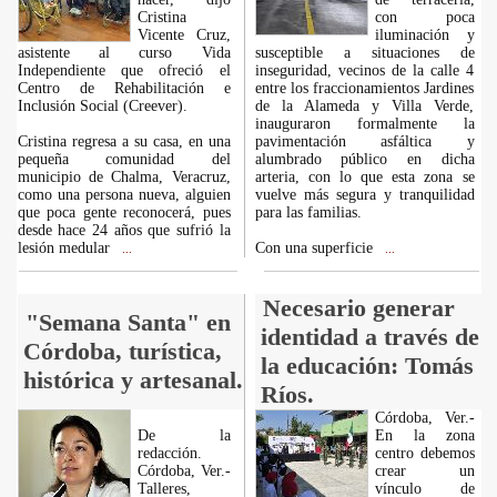
Cristina
con poca
Vicente Cruz,
iluminación y
asistente al curso Vida
susceptible a situaciones de
Independiente que ofreció el
inseguridad, vecinos de la calle 4
Centro de Rehabilitación e
entre los fraccionamientos Jardines
Inclusión Social (Creever).
de la Alameda y Villa Verde,
inauguraron formalmente la
Cristina regresa a su casa, en una
pavimentación asfáltica y
pequeña comunidad del
alumbrado público en dicha
municipio de Chalma, Veracruz,
arteria, con lo que esta zona se
como una persona nueva, alguien
vuelve más segura y tranquilidad
que poca gente reconocerá, pues
para las familias.
desde hace 24 años que sufrió la
lesión medular
Con una superficie
...
...
Necesario generar
"Semana Santa" en
identidad a través de
Córdoba, turística,
la educación: Tomás
histórica y artesanal.
Ríos.
Córdoba, Ver.-
De la
En la zona
redacción.
centro debemos
Córdoba, Ver.-
crear un
Talleres,
vínculo de