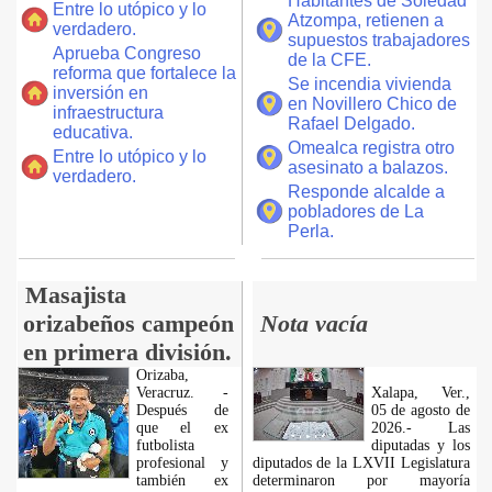
Habitantes de Soledad
Entre lo utópico y lo
Atzompa, retienen a
verdadero.
supuestos trabajadores
Aprueba Congreso
de la CFE.
reforma que fortalece la
Se incendia vivienda
inversión en
en Novillero Chico de
infraestructura
Rafael Delgado.
educativa.
Omealca registra otro
Entre lo utópico y lo
asesinato a balazos.
verdadero.
Responde alcalde a
pobladores de La
Perla.
Masajista
orizabeños campeón
Nota vacía
en primera división.
Orizaba,
Veracruz. -
Xalapa, Ver.,
Después de
05 de agosto de
que el ex
2026.- Las
futbolista
diputadas y los
profesional y
diputados de la LXVII Legislatura
también ex
determinaron por mayoría