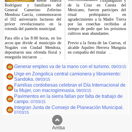
Reene Huerta
Tuxpanguillo y
Rodríguez y familiares del
de la Cruz en Cuesta del
General Camerino Zeferino
Mexicano, fueron participes del
Mendoza García, conmemoraron
ritual prehispánico en
el 102 aniversario luctuoso del
agradecimiento a la Madre Tierra
prócer revolucionario en la
por las cosechas recibidas al
rotonda del panteón municipal.
tiempo de pedir que los próximos
cultivos sean abundantes.
Para ello a las 8:00 horas, en los
arcos que divide al municipio de
Previo a la fiesta de las Cuevas, el
Nogales con Ciudad Mendoza,
alcalde Aquileo Herrera Munguía
depositaron una ofrenda floral y
en compañía del titular
...
enseguida iniciaron
...
Generar empleo va de la mano con el turismo.
09/03/15
Urge en Zongolica central camionera y libramiento:
Sandoka.
09/03/15
Familias cordobesas celebran el Día Internacional de
la Mujer, con macrogimnasia.
09/03/15
Pavimentos en la sierra fallan por falta de trabajo de
campo.
07/03/15
Integran Junta de Consejo de Planeación Municipal.
07/03/15
Arriba