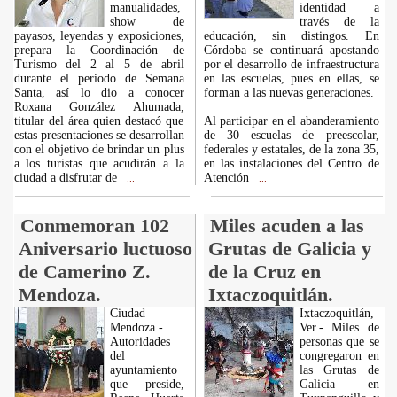
manualidades,
identidad a
show de
través de la
payasos, leyendas y exposiciones,
educación, sin distingos. En
prepara la Coordinación de
Córdoba se continuará apostando
Turismo del 2 al 5 de abril
por el desarrollo de infraestructura
durante el periodo de Semana
en las escuelas, pues en ellas, se
Santa, así lo dio a conocer
forman a las nuevas generaciones.
Roxana González Ahumada,
titular del área quien destacó que
Al participar en el abanderamiento
estas presentaciones se desarrollan
de 30 escuelas de preescolar,
con el objetivo de brindar un plus
federales y estatales, de la zona 35,
a los turistas que acudirán a la
en las instalaciones del Centro de
ciudad a disfrutar de
Atención
...
...
Conmemoran 102
Miles acuden a las
Aniversario luctuoso
Grutas de Galicia y
de Camerino Z.
de la Cruz en
Mendoza.
Ixtaczoquitlán.
Ciudad
Ixtaczoquitlán,
Mendoza.-
Ver.- Miles de
Autoridades
personas que se
del
congregaron en
ayuntamiento
las Grutas de
que preside,
Galicia en