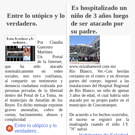
Es hospitalizado un
Entre lo utópico y lo
niño de 3 años luego
verdadero.
de ser atacado por
su padre.
Por Claudia
Guerrero
Martínez.
​Un Portal
de la Internet,
que ha sido atacado
www.orizabaenred.com.mx
sistemáticamente en redes
Río Blanco, Ver.-Con heridas
sociales, nos tuvo confianza,
cortantes en el rostro y en diversas
al compartir un testimonio y
partes del cuerpo, ingresó a las
denuncia ciudadana realizada por
instalaciones del Hospital Regional
personas privadas de la libertad
de Río Blanco, un niño de apenas
dentro del Penal de La Toma, en
3 años de edad, el cual habría sido
el municipio de Amatlán de los
atacado por su propio padre en el
Reyes. En dicho mensaje exponen
municipio de Coscomatepec.
graves anomalías, cobro de
cuotas, hacinamiento, abusos y
De acuerdo a los hechos ocurridos,
complicidad
el suceso se registró por la
...
madrugada cuando el niño J.Y.
Entre lo utópico y lo
"N" sufrió
...
verdadero..