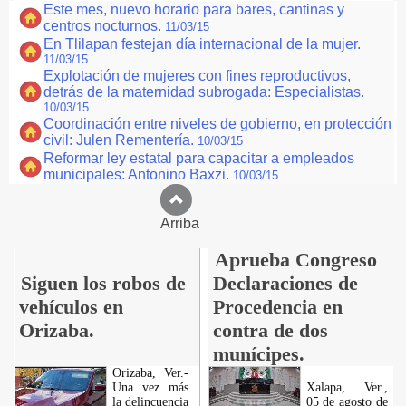
Este mes, nuevo horario para bares, cantinas y
centros nocturnos.
11/03/15
En Tlilapan festejan día internacional de la mujer.
11/03/15
Explotación de mujeres con fines reproductivos,
detrás de la maternidad subrogada: Especialistas.
10/03/15
Coordinación entre niveles de gobierno, en protección
civil: Julen Rementería.
10/03/15
Reformar ley estatal para capacitar a empleados
municipales: Antonino Baxzi.
10/03/15
Arriba
Aprueba Congreso
Siguen los robos de
Declaraciones de
vehículos en
Procedencia en
Orizaba.
contra de dos
munícipes.
Orizaba, Ver.-
Una vez más
Xalapa, Ver.,
la delincuencia
05 de agosto de