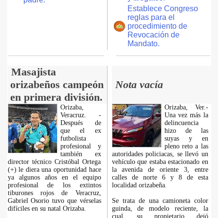
Establece Congreso
reglas para el
procedimiento de
Revocación de
Mandato.
Masajista
orizabeños campeón
Nota vacía
en primera división.
Orizaba,
Orizaba, Ver.-
Veracruz. -
Una vez más la
Después de
delincuencia
que el ex
hizo de las
futbolista
suyas y en
profesional y
pleno reto a las
también ex
autoridades policiacas, se llevó un
director técnico Cristóbal Ortega
vehículo que estaba estacionado en
(+) le diera una oportunidad hace
la avenida de oriente 3, entre
ya algunos años en el equipo
calles de norte 6 y 8 de esta
profesional de los extintos
localidad orizabeña.
tiburones rojos de Veracruz,
Gabriel Osorio tuvo que vérselas
Se trata de una camioneta color
difíciles en su natal Orizaba.
guinda, de modelo reciente, la
cual, su propietario dejó