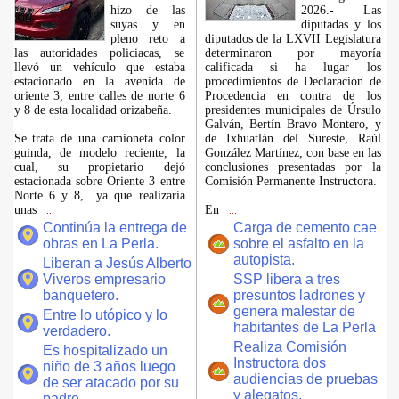
hizo de las
2026.- Las
suyas y en
diputadas y los
pleno reto a
diputados de la LXVII Legislatura
las autoridades policiacas, se
determinaron por mayoría
llevó un vehículo que estaba
calificada si ha lugar los
estacionado en la avenida de
procedimientos de Declaración de
oriente 3, entre calles de norte 6
Procedencia en contra de los
y 8 de esta localidad orizabeña.
presidentes municipales de Úrsulo
Galván, Bertín Bravo Montero, y
Se trata de una camioneta color
de Ixhuatlán del Sureste, Raúl
guinda, de modelo reciente, la
González Martínez, con base en las
cual, su propietario dejó
conclusiones presentadas por la
estacionada sobre Oriente 3 entre
Comisión Permanente Instructora.
Norte 6 y 8, ya que realizaría
unas
En
...
...
Continúa la entrega de
Carga de cemento cae
obras en La Perla.
sobre el asfalto en la
autopista.
Liberan a Jesús Alberto
Viveros empresario
SSP libera a tres
banquetero.
presuntos ladrones y
genera malestar de
Entre lo utópico y lo
habitantes de La Perla
verdadero.
Realiza Comisión
Es hospitalizado un
Instructora dos
niño de 3 años luego
audiencias de pruebas
de ser atacado por su
y alegatos.
padre.