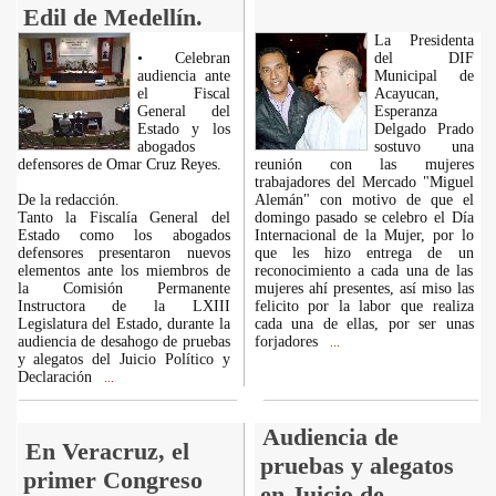
Edil de Medellín.
La Presidenta
• Celebran
del DIF
audiencia ante
Municipal de
el Fiscal
Acayucan,
General del
Esperanza
Estado y los
Delgado Prado
abogados
sostuvo una
defensores de Omar Cruz Reyes.
reunión con las mujeres
trabajadores del Mercado "Miguel
De la redacción.
Alemán" con motivo de que el
Tanto la Fiscalía General del
domingo pasado se celebro el Día
Estado como los abogados
Internacional de la Mujer, por lo
defensores presentaron nuevos
que les hizo entrega de un
elementos ante los miembros de
reconocimiento a cada una de las
la Comisión Permanente
mujeres ahí presentes, así miso las
Instructora de la LXIII
felicito por la labor que realiza
Legislatura del Estado, durante la
cada una de ellas, por ser unas
audiencia de desahogo de pruebas
forjadores
...
y alegatos del Juicio Político y
Declaración
...
Audiencia de
En Veracruz, el
pruebas y alegatos
primer Congreso
en Juicio de