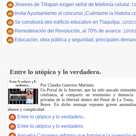
Jóvenes de Tlilapan exigen señal de telefonía celular.
13
Invita Ayuntamiento al concurso ¡Cuéntame la historia c
Se construirá otro edificio educativo en Tlaquilpa.
12/03/1
Remodelación del Revolución, al 70% de avance.
12/03/
Educación, obra pública y seguridad, principales dema
Entre lo utópico y lo verdadero.
Por Claudia Guerrero Martínez.
​Un Portal de la Internet, que ha sido atacado sistemát
confianza, al compartir un testimonio y denuncia 
privadas de la libertad dentro del Penal de La Toma,
Reyes. En dicho mensaje exponen graves anomalías,
abusos y complicidad
...
Entre lo utópico y lo verdadero..
Entre lo utópico y lo verdadero.
Aprueba Congreso reforma que fortalece la inversión en