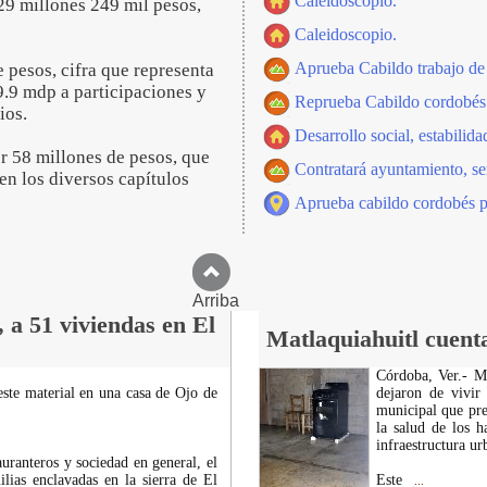
Caleidoscopio.
 29 millones 249 mil pesos,
Caleidoscopio.
Aprueba Cabildo trabajo de
 pesos, cifra que representa
9.9 mdp a participaciones y
Reprueba Cabildo cordobés a
ios.
Desarrollo social, estabilida
r 58 millones de pesos, que
Contratará ayuntamiento, se
en los diversos capítulos
Aprueba cabildo cordobés po
Arriba
 a 51 viviendas en El
Matlaquiahuitl cuenta
Córdoba, Ver.- Ma
este material en una casa de Ojo de
dejaron de vivir
municipal que pre
la salud de los h
infraestructura u
auranteros y sociedad en general, el
lias enclavadas en la sierra de El
Este
...