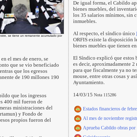
De igual forma, el Cabildo a
bienes muebles, del inventar
los 35 salarios mínimos, sin 
inmuebles.
Al respecto, el síndico único
estre, se tiene un remanente acumulado por
ORFIS existe la disposición 
bienes muebles que tienen en 
El Síndico explicó que estos
 en el mes de enero, se
es decir, aproximadamente 2 
onto que se vio beneficiado
para que fiscalmente ya no t
entras que los egresos
mouse, entre otras cosas y as
anente de 190 millones 190
Ayuntamiento.
14/03/15
Nota 115286
bildo que los ingresos
es 400 mil fueron de
imeras ministraciones del
Estados financieros de febre
ortamun) y Fondo de
Al mes de noviembre regist
resos propios fueron del
Aprueba Cabildo obras por