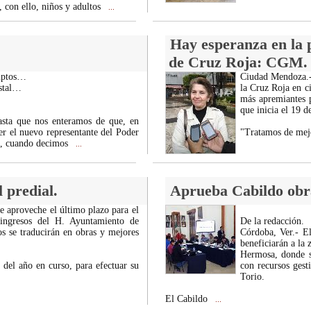
, con ello, niños y adultos
...
Hay esperanza en la p
de Cruz Roja: CGM.
ruptos…
Ciudad Mendoza.- 
estal…
la Cruz Roja en c
más apremiantes p
que inicia el 19 d
asta que nos enteramos de que, en
r el nuevo representante del Poder
"Tratamos de mejo
uz, cuando decimos
...
 predial.
Aprueba Cabildo obr
e aproveche el último plazo para el
 ingresos del H. Ayuntamiento de
De la redacción.
 se traducirán en obras y mejores
Córdoba, Ver.- E
beneficiarán a la 
Hermosa, donde se
 del año en curso, para efectuar su
con recursos gest
Torio.
El Cabildo
...