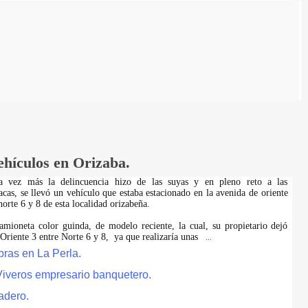
ehículos en Orizaba.
na vez más la delincuencia hizo de las suyas y en pleno reto a las
acas, se llevó un vehículo que estaba estacionado en la avenida de oriente
 norte 6 y 8 de esta localidad orizabeña.
amioneta color guinda, de modelo reciente, la cual, su propietario dejó
 Oriente 3 entre Norte 6 y 8, ya que realizaría unas
...
bras en La Perla.
Viveros empresario banquetero.
dadero.