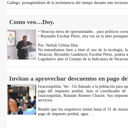
Gallego, protegiéndolas de la inclemencia del tiempo durante este invierno
Como veo…Doy.
• Veracruz tierra de oportunidades…para políticos cor
• Reynaldo Escobar Pérez, otra vez en la ubre presupu
Por: Neftalí Urbina Díaz.
No entendíamos bien a bien el uso de la sicología, h
Veracruz, Reynaldo Gaudencio Escobar Pérez, podría se
Legislativo ante el Consejo de la Judicatura de Veracr
Invitan a aprovechar descuentos en pago del
Ixtaczoquitlán, Ver.- Un llamado a la población para qu
pago del impuesto predial, hizo el coordinador de
Ixtaczoquitlán, Rolando Romero Chacón. Sus impuestos
servicios.
Resaltó que los zoquitecos tienen hasta el 31 de marzo
pago de impuesto predial, agua
...