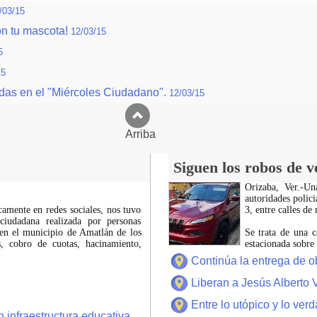
/03/15
on tu mascota!
12/03/15
5
15
ndas en el "Miércoles Ciudadano".
12/03/15
Arriba
Siguen los robos de v
Orizaba, Ver.-U
autoridades polici
icamente en redes sociales, nos tuvo
3, entre calles de
ciudadana realizada por personas
 en el municipio de Amatlán de los
Se trata de una c
 cobro de cuotas, hacinamiento,
estacionada sobre
Continúa la entrega de o
Liberan a Jesús Alberto 
Entre lo utópico y lo ver
 infraestructura educativa.