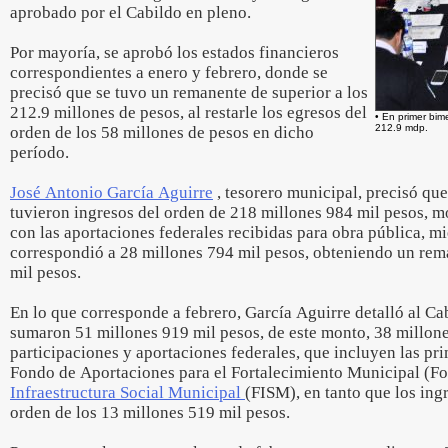
aprobado por el Cabildo en pleno.
Por mayoría, se aprobó los estados financieros
correspondientes a enero y febrero, donde se
precisó que se tuvo un remanente de superior a los
212.9 millones de pesos, al restarle los egresos del
• En primer bim
212.9 mdp.
orden de los 58 millones de pesos en dicho
período.
José Antonio García Aguirre
, tesorero municipal, precisó que
tuvieron ingresos del orden de 218 millones 984 mil pesos, m
con las aportaciones federales recibidas para obra pública, mi
correspondió a 28 millones 794 mil pesos, obteniendo un rem
mil pesos.
En lo que corresponde a febrero, García Aguirre detalló al Ca
sumaron 51 millones 919 mil pesos, de este monto, 38 millon
participaciones y aportaciones federales, que incluyen las pr
Fondo de Aportaciones para el Fortalecimiento Municipal (F
Infraestructura Social Municipal
(FISM), en tanto que los ing
orden de los 13 millones 519 mil pesos.