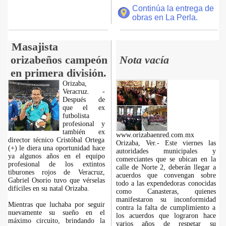
Continúa la entrega de
obras en La Perla.
Masajista
orizabeños campeón
Nota vacía
en primera división.
Orizaba,
Veracruz. -
Después de
que el ex
futbolista
profesional y
también ex
www.orizabaenred.com.mx
director técnico Cristóbal Ortega
Orizaba, Ver.- Este viernes las
(+) le diera una oportunidad hace
autoridades municipales y
ya algunos años en el equipo
comerciantes que se ubican en la
profesional de los extintos
calle de Norte 2, deberán llegar a
tiburones rojos de Veracruz,
acuerdos que convengan sobre
Gabriel Osorio tuvo que vérselas
todo a las expendedoras conocidas
difíciles en su natal Orizaba.
como Canasteras, quienes
manifestaron su inconformidad
Mientras que luchaba por seguir
contra la falta de cumplimiento a
nuevamente su sueño en el
los acuerdos que lograron hace
máximo circuito, brindando la
varios años de respetar su