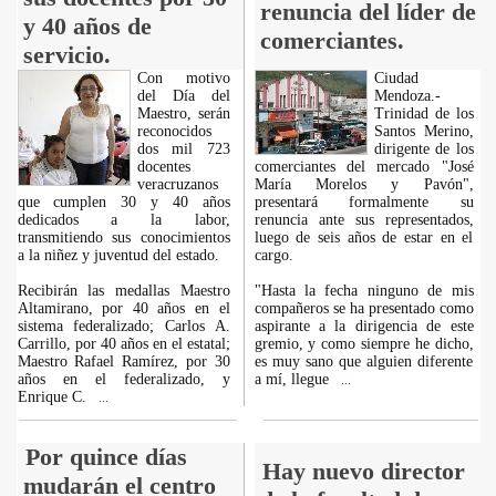
renuncia del líder de
y 40 años de
comerciantes.
servicio.
Con motivo
Ciudad
del Día del
Mendoza.-
Maestro, serán
Trinidad de los
reconocidos
Santos Merino,
dos mil 723
dirigente de los
docentes
comerciantes del mercado "José
veracruzanos
María Morelos y Pavón",
que cumplen 30 y 40 años
presentará formalmente su
dedicados a la labor,
renuncia ante sus representados,
transmitiendo sus conocimientos
luego de seis años de estar en el
a la niñez y juventud del estado.
cargo.
Recibirán las medallas Maestro
"Hasta la fecha ninguno de mis
Altamirano, por 40 años en el
compañeros se ha presentado como
sistema federalizado; Carlos A.
aspirante a la dirigencia de este
Carrillo, por 40 años en el estatal;
gremio, y como siempre he dicho,
Maestro Rafael Ramírez, por 30
es muy sano que alguien diferente
años en el federalizado, y
a mí, llegue
...
Enrique C.
...
Por quince días
Hay nuevo director
mudarán el centro