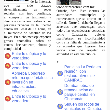
de la Internet,
que ha sido atacado
www.orizabaenred.com.mx
sistemáticamente en redes
Orizaba, Ver.- Este viernes las
sociales, nos tuvo confianza,
autoridades municipales y
al compartir un testimonio y
comerciantes que se ubican en la
denuncia ciudadana realizada por
calle de Norte 2, deberán llegar a
personas privadas de la libertad
acuerdos que convengan sobre
dentro del Penal de La Toma, en
todo a las expendedoras conocidas
el municipio de Amatlán de los
como Canasteras, quienes
Reyes. En dicho mensaje exponen
manifestaron su inconformidad
graves anomalías, cobro de
contra la falta de cumplimiento a
cuotas, hacinamiento, abusos y
los acuerdos que lograron hace
complicidad
...
varios años de respetar su
Entre lo utópico y lo
actividad en esta vía pública.
verdadero..
Y
...
Entre lo utópico y lo
Participa La Perla en
verdadero.
reunión con
Aprueba Congreso
restauranteros de
reforma que fortalece la
CANIRAC.
inversión en
Derriban obra de
infraestructura
remodelacion del
educativa.
parque central en
Entre lo utópico y lo
Chocamán.
verdadero.
Siguen los robos de
vehículos en Orizaba.