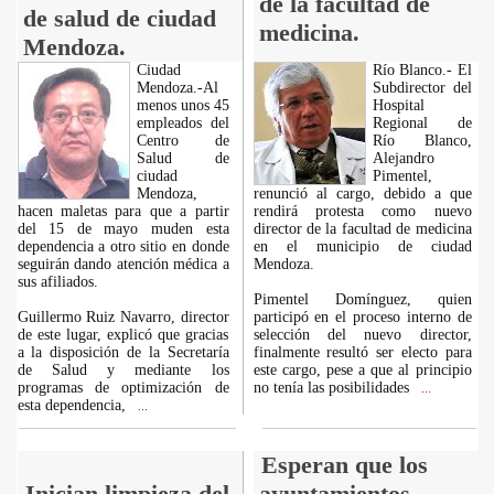
de la facultad de
de salud de ciudad
medicina.
Mendoza.
Ciudad
Río Blanco.- El
Mendoza.-Al
Subdirector del
menos unos 45
Hospital
empleados del
Regional de
Centro de
Río Blanco,
Salud de
Alejandro
ciudad
Pimentel,
Mendoza,
renunció al cargo, debido a que
hacen maletas para que a partir
rendirá protesta como nuevo
del 15 de mayo muden esta
director de la facultad de medicina
dependencia a otro sitio en donde
en el municipio de ciudad
seguirán dando atención médica a
Mendoza.
sus afiliados.
Pimentel Domínguez, quien
Guillermo Ruiz Navarro, director
participó en el proceso interno de
de este lugar, explicó que gracias
selección del nuevo director,
a la disposición de la Secretaría
finalmente resultó ser electo para
de Salud y mediante los
este cargo, pese a que al principio
programas de optimización de
no tenía las posibilidades
...
esta dependencia,
...
Esperan que los
Inician limpieza del
ayuntamientos