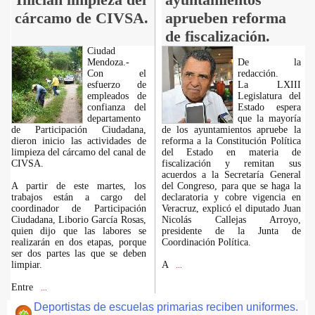
cárcamo de CIVSA.
aprueben reforma
de fiscalización.
Ciudad
Mendoza.-
De la
Con el
redacción.
esfuerzo de
La LXIII
empleados de
Legislatura del
confianza del
Estado espera
departamento
que la mayoría
de Participación Ciudadana,
de los ayuntamientos apruebe la
dieron inicio las actividades de
reforma a la Constitución Política
limpieza del cárcamo del canal de
del Estado en materia de
CIVSA.
fiscalización y remitan sus
acuerdos a la Secretaría General
A partir de este martes, los
del Congreso, para que se haga la
trabajos están a cargo del
declaratoria y cobre vigencia en
coordinador de Participación
Veracruz, explicó el diputado Juan
Ciudadana, Liborio García Rosas,
Nicolás Callejas Arroyo,
quien dijo que las labores se
presidente de la Junta de
realizarán en dos etapas, porque
Coordinación Política.
ser dos partes las que se deben
limpiar.
A
...
Entre
...
Deportistas de escuelas primarias reciben uniformes.