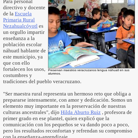
Para personal
directivo y docente
de la
Escuela
Primaria Rural
Nezahualcóyotl
es
un orgullo impartir
enseñanza a la
población escolar
náhuatl hablante de
este municipio, ya
que con ello
fortalecen los usos,
Preservan maestros veracruzanos lengua náhuatl en sus
alumnos.
costumbres y
tradiciones del pueblo veracruzano.
"Ser maestra rural representa un hermoso reto que obliga a
prepararse intensamente, con amor y dedicación. Somos un
elemento muy importante en la preservación de nuestras
culturas ancestrales", dijo
Hilda Aburto Ruiz
, profesora de
primer grado en ese plantel, quien explicó que la
comunicación con los pequeños se va dando poco a poco,
pero los resultados reconfortan y refrendan su compromiso
con la enseñanza-aprendizaje.