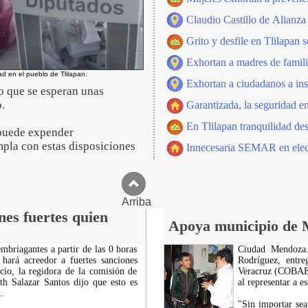
Claudio Castillo de Alianza 
Grito y desfile en Tlilapan 
Exhortan a madres de famili
ad en el pueblo de Tlilapan.
Exhortan a ciudadanos a ins
co que se esperan unas
o.
Garantizada, la seguridad e
En Tlilapan tranquilidad de
 puede expender
pla con estas disposiciones
Innecesaria SEMAR en elecc
Arriba
nes fuertes quien
Apoya municipio de 
riagantes a partir de las 0 horas
Ciudad Mendoza.
hará acreedor a fuertes sanciones
Rodríguez, entre
ocio, la regidora de la comisión de
Veracruz (COBAEV)
h Salazar Santos dijo que esto es
al representar a es
..
"Sin importar se