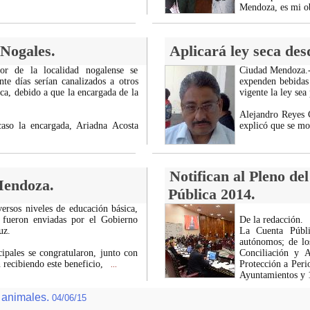
Mendoza, es mi o
 Nogales.
Aplicará ley seca des
or de la localidad nogalense se
Ciudad Mendoza.- 
te días serían canalizados a otros
expenden bebidas 
ica, debido a que la encargada de la
vigente la ley sea 
Alejandro Reyes 
aso la encargada, Ariadna Acosta
explicó que se mo
Notifican al Pleno de
Mendoza.
Pública 2014.
rsos niveles de educación básica,
 fueron enviadas por el Gobierno
De la redacción.
uz.
La Cuenta Públi
autónomos; de los
ipales se congratularon, junto con
Conciliación y A
n recibiendo este beneficio,
Protección a Peri
...
Ayuntamientos y 
e animales.
04/06/15