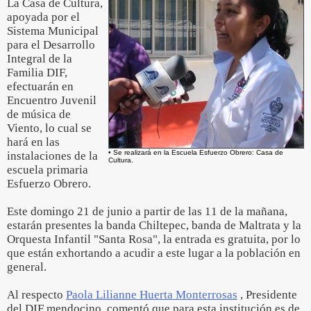
La Casa de Cultura,
apoyada por el
Sistema Municipal
para el Desarrollo
Integral de la
Familia DIF,
efectuarán en
Encuentro Juvenil
de música de
Viento, lo cual se
hará en las
• Se realizará en la Escuela Esfuerzo Obrero: Casa de
instalaciones de la
Cultura.
escuela primaria
Esfuerzo Obrero.
Este domingo 21 de junio a partir de las 11 de la mañana,
estarán presentes la banda Chiltepec, banda de Maltrata y la
Orquesta Infantil "Santa Rosa", la entrada es gratuita, por lo
que están exhortando a acudir a este lugar a la población en
general.
Al respecto
Paola Lilianne Huerta Monterrosas
, Presidente
del DIF mendocino, comentó que para esta institución es de