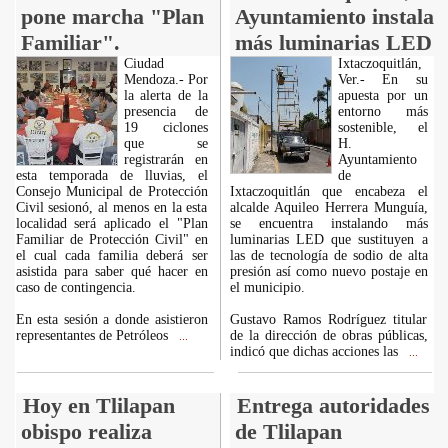
pone marcha "Plan
Ayuntamiento instala
Familiar".
más luminarias LED
Ciudad
Ixtaczoquitlán,
Mendoza.- Por
Ver.- En su
la alerta de la
apuesta por un
presencia de
entorno más
19 ciclones
sostenible, el
que se
H.
registrarán en
Ayuntamiento
esta temporada de lluvias, el
de
Consejo Municipal de Protección
Ixtaczoquitlán que encabeza el
Civil sesionó, al menos en la esta
alcalde Aquileo Herrera Munguía,
localidad será aplicado el "Plan
se encuentra instalando más
Familiar de Protección Civil" en
luminarias LED que sustituyen a
el cual cada familia deberá ser
las de tecnología de sodio de alta
asistida para saber qué hacer en
presión así como nuevo postaje en
caso de contingencia.
el municipio.
En esta sesión a donde asistieron
Gustavo Ramos Rodríguez titular
representantes de Petróleos
de la dirección de obras públicas,
...
indicó que dichas acciones las
...
Hoy en Tlilapan
Entrega autoridades
obispo realiza
de Tlilapan