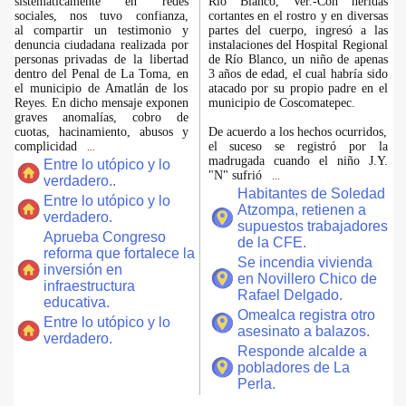
sistemáticamente en redes
Río Blanco, Ver.-Con heridas
sociales, nos tuvo confianza,
cortantes en el rostro y en diversas
al compartir un testimonio y
partes del cuerpo, ingresó a las
denuncia ciudadana realizada por
instalaciones del Hospital Regional
personas privadas de la libertad
de Río Blanco, un niño de apenas
dentro del Penal de La Toma, en
3 años de edad, el cual habría sido
el municipio de Amatlán de los
atacado por su propio padre en el
Reyes. En dicho mensaje exponen
municipio de Coscomatepec.
graves anomalías, cobro de
cuotas, hacinamiento, abusos y
De acuerdo a los hechos ocurridos,
complicidad
el suceso se registró por la
...
madrugada cuando el niño J.Y.
Entre lo utópico y lo
"N" sufrió
...
verdadero..
Habitantes de Soledad
Entre lo utópico y lo
Atzompa, retienen a
verdadero.
supuestos trabajadores
Aprueba Congreso
de la CFE.
reforma que fortalece la
Se incendia vivienda
inversión en
en Novillero Chico de
infraestructura
Rafael Delgado.
educativa.
Omealca registra otro
Entre lo utópico y lo
asesinato a balazos.
verdadero.
Responde alcalde a
pobladores de La
Perla.