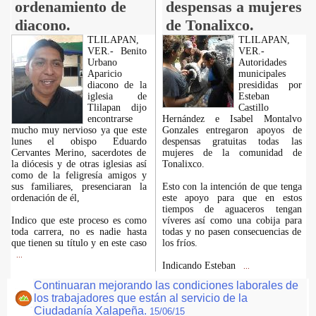
ordenamiento de
despensas a mujeres
diacono.
de Tonalixco.
TLILAPAN,
TLILAPAN,
VER.- Benito
VER.-
Urbano
Autoridades
Aparicio
municipales
diacono de la
presididas por
iglesia de
Esteban
Tlilapan dijo
Castillo
encontrarse
Hernández e Isabel Montalvo
mucho muy nervioso ya que este
Gonzales entregaron apoyos de
lunes el obispo Eduardo
despensas gratuitas todas las
Cervantes Merino, sacerdotes de
mujeres de la comunidad de
la diócesis y de otras iglesias así
Tonalixco.
como de la feligresía amigos y
sus familiares, presenciaran la
Esto con la intención de que tenga
ordenación de él,
este apoyo para que en estos
tiempos de aguaceros tengan
Indico que este proceso es como
víveres así como una cobija para
toda carrera, no es nadie hasta
todas y no pasen consecuencias de
que tienen su título y en este caso
los fríos.
...
Indicando Esteban
...
Continuaran mejorando las condiciones laborales de
los trabajadores que están al servicio de la
Ciudadanía Xalapeña.
15/06/15