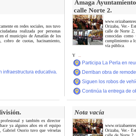
Amaga Ayuntamiento c
calle Norte 2.
www.orizabaenre
icamente en redes sociales, nos tuvo
Orizaba, Ver.- Es
ciudadana realizada por personas
calle de Norte 2,
 en el municipio de Amatlán de los
conocidas como C
 cobro de cuotas, hacinamiento,
cumplimiento a lo
vía pública.
Y
...
Participa La Perla en r
 infraestructura educativa.
Derriban obra de remode
Siguen los robos de vehí
Continúa la entrega de o
ivisión.
Nota vacía
 profesional y también ex director
 hace ya algunos años en el equipo
www.orizabaenre
z, Gabriel Osorio tuvo que vérselas
Orizaba, Ver.- Es
calle de Norte 2,