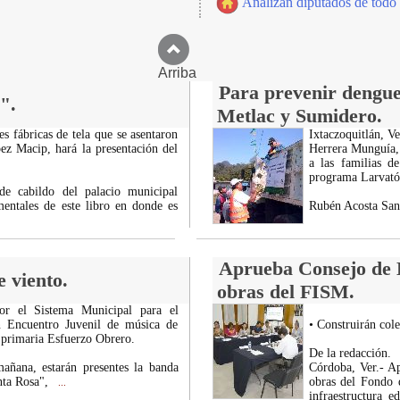
Analizan diputados de todo e
Arriba
Para prevenir dengu
".
Metlac y Sumidero.
s fábricas de tela que se asentaron
Ixtaczoquitlán, V
z Macip, hará la presentación del
Herrera Munguía, 
a las familias 
programa Larvatón
de cabildo del palacio municipal
entales de este libro en donde es
Rubén Acosta Sant
Aprueba Consejo de D
 viento.
obras del FISM.
r el Sistema Municipal para el
en Encuentro Juvenil de música de
• Construirán col
la primaria Esfuerzo Obrero.
De la redacción.
añana, estarán presentes la banda
Córdoba, Ver.- A
anta Rosa",
obras del Fondo d
...
infraestructura 