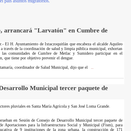
l país asuntos migratorios.
e, arrancará "Larvatón" en Cumbre de
er.- El H. Ayuntamiento de Ixtaczoquitlán que encabeza el alcalde Aquileo
a través de la coordinación de salud y limpia pública municipal, exhortan
de las comunidades de Cumbre de Metlac y Sumidero participar en el
, que tiene por objetivo prevenir el dengue.
amaría, coordinador de Salud Municipal, dijo que el
...
esarrollo Municipal tercer paquete de
ectores pluviales en Santa María Agrícola y San José Loma Grande.
prueban en Sesión de Consejo de Desarrollo Municipal tercer paquete de
e Aportaciones para la Infraestructura Social y Municipal (Fism), para
educativa de 9 instituciones de la zona urbana, la construcción de 171