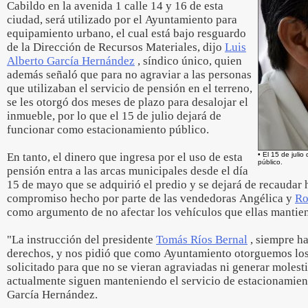
Cabildo en la avenida 1 calle 14 y 16 de esta
ciudad, será utilizado por el Ayuntamiento para
equipamiento urbano, el cual está bajo resguardo
de la Dirección de Recursos Materiales, dijo
Luis
Alberto García Hernández
, síndico único, quien
además señaló que para no agraviar a las personas
que utilizaban el servicio de pensión en el terreno,
se les otorgó dos meses de plazo para desalojar el
inmueble, por lo que el 15 de julio dejará de
funcionar como estacionamiento público.
En tanto, el dinero que ingresa por el uso de esta
• El 15 de juli
público.
pensión entra a las arcas municipales desde el día
15 de mayo que se adquirió el predio y se dejará de recaudar h
compromiso hecho por parte de las vendedoras Angélica y
Ro
como argumento de no afectar los vehículos que ellas mantie
"La instrucción del presidente
Tomás Ríos Bernal
, siempre ha
derechos, y nos pidió que como Ayuntamiento otorguemos los
solicitado para que no se vieran agraviadas ni generar molesti
actualmente siguen manteniendo el servicio de estacionamien
García Hernández.