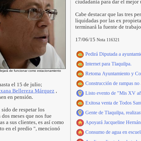
ciudadanía para dar el mejor
Cabe destacar que las tres pe
liquidadas por las ex propiet
terminará la fuente de trabaj
17/06/15
Nota 116321
Pedirá Diputada a ayuntamie
Internet para Tlaquilpa.
o dejará de funcionar como estacionamiento
Retoma Ayuntamiento y Corr
Construcción de rampas no a
asta el 15 de julio;
xana Bellereza Márquez
,
Listo evento de "Mis XV añ
nen en pensión.
Exitosa venta de Todos Santo
 sido de respetar los
Gente de Tlaquilpa, realizar
 dos meses que nos fue
as a sus clientes, es así como
Apoyará Jacqueline Hernánd
to en el predio ", mencionó
Consumo de agua en escuelas