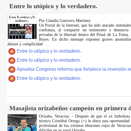
Entre lo utópico y lo verdadero.
Por Claudia Guerrero Martínez.
​Un Portal de la Internet, que ha sido atacado sistemát
confianza, al compartir un testimonio y denuncia 
privadas de la libertad dentro del Penal de La Toma,
Reyes. En dicho mensaje exponen graves anomalías,
abusos y complicidad
...
Entre lo utópico y lo verdadero..
Entre lo utópico y lo verdadero.
Aprueba Congreso reforma que fortalece la inversión en
Entre lo utópico y lo verdadero.
Masajista orizabeños campeón en primera d
Orizaba, Veracruz. - Después de que el ex futbolista
técnico Cristóbal Ortega (+) le diera una oportunidad
profesional de los extintos tiburones rojos de Veracru
difíciles en su natal Orizaba.