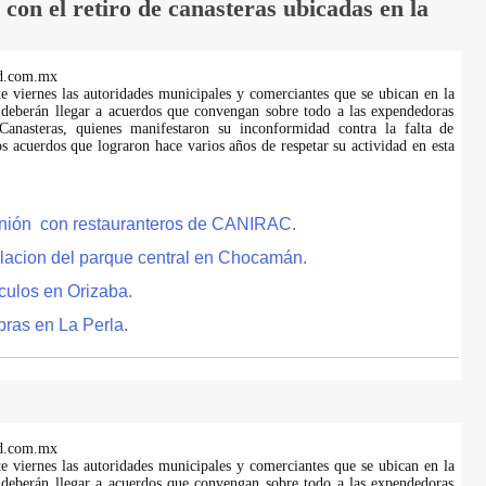
on el retiro de canasteras ubicadas en la
d.com.mx
te viernes las autoridades municipales y comerciantes que se ubican en la
 deberán llegar a acuerdos que convengan sobre todo a las expendedoras
anasteras, quienes manifestaron su inconformidad contra la falta de
s acuerdos que lograron hace varios años de respetar su actividad en esta
eunión con restauranteros de CANIRAC.
lacion del parque central en Chocamán.
culos en Orizaba.
bras en La Perla.
d.com.mx
te viernes las autoridades municipales y comerciantes que se ubican en la
 deberán llegar a acuerdos que convengan sobre todo a las expendedoras