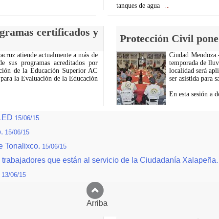
tanques de agua
...
gramas certificados y
Protección Civil pon
acruz atiende actualmente a más de
Ciudad Mendoza.- 
de sus programas acreditados por
temporada de lluv
ación de la Educación Superior AC
localidad será apl
 para la Evaluación de la Educación
ser asistida para 
En esta sesión a d
s LED
15/06/15
o.
15/06/15
e Tonalixco.
15/06/15
 trabajadores que están al servicio de la Ciudadanía Xalapeña
.
13/06/15
Arriba