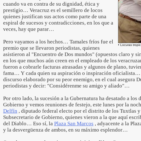
cuando va en contra de su dignidad, ética y
prestigio… Veracruz es el semillero de locos
quienes justifican sus actos como parte de una
espiral de sucesos y contradicciones, en los que a
veces, hay que parar…
Pero vayamos a los hechos… Tamales fríos fue el
• Locuras tropi
premio que se llevaron periodistas, quienes
asistieron al "Encuentro de Dos mundos" (opuestos claro y si
en los que muchos aún creen en el empleado de los veracruzan
fueron a cobrarle facturas atrasadas y algunos de plano, tuvi
fama… Y cada quien su aspiración o inspiración oficialista… L
discurso elaborado por su peor enemigo, en el cual asegura Du
periodistas y decir: "Considérenme su amigo y aliado"…
Por otro lado, la sucesión a la Gubernatura ha desatado a los
Gobierno y vemos reuniones de festejo, este lunes por la noch
Delfín
, diputado federal electo por el distrito de los Tuxtlas 
Subsecretario de Gobierno, quienes vieron a la que aquí escri
del Diablo… Eso sí, la
Plaza San Marcos
, adyacente a la Plaz
y la desvergüenza de ambos, en su máximo esplendor…