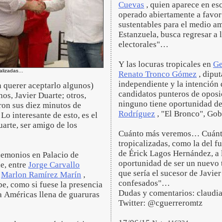
Cuevas
, quien aparece en es
operado abiertamente a favor
sustentables para el medio am
Estanzuela, busca regresar a 
electorales"…
Y las locuras tropicales en
Ge
calizadas…
Renato Tronco Gómez
, diput
independiente y la intención 
n querer aceptarlo algunos)
candidatos punteros de oposi
os, Javier Duarte; otros,
ninguno tiene oportunidad de
eron sus diez minutos de
Rodríguez
, "El Bronco", Go
o interesante de esto, es el
arte, ser amigo de los
Cuánto más veremos… Cuántas
tropicalizadas, como la del f
de Érick Lagos Hernández, a l
 demonios en Palacio de
oportunidad de ser un nuevo 
e, entre
Jorge Carvallo
que sería el sucesor de Javi
y
Marlon Ramírez Marín
,
confesados"…
be, como si fuese la presencia
Dudas y comentarios: claud
a Américas llena de guaruras
Twitter: @cguerreromtz