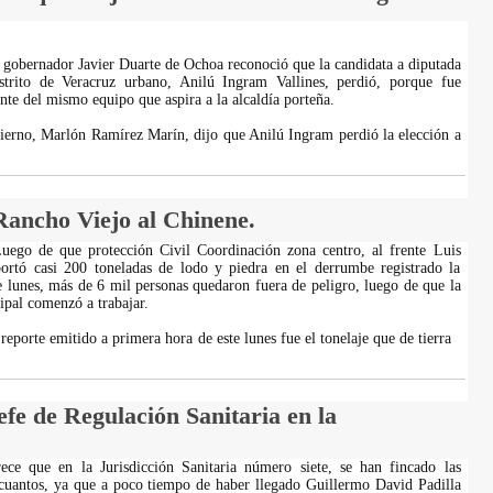
l gobernador Javier Duarte de Ochoa reconoció que la candidata a diputada
istrito de Veracruz urbano, Anilú Ingram Vallines, perdió, porque fue
nte del mismo equipo que aspira a la alcaldía porteña.
bierno, Marlón Ramírez Marín, dijo que Anilú Ingram perdió la elección a
ancho Viejo al Chinene.
Luego de que protección Civil Coordinación zona centro, al frente Luis
ortó casi 200 toneladas de lodo y piedra en el derrumbe registrado la
 lunes, más de 6 mil personas quedaron fuera de peligro, luego de que la
pal comenzó a trabajar.
reporte emitido a primera hora de este lunes fue el tonelaje que de tierra
fe de Regulación Sanitaria en la
rece que en la Jurisdicción Sanitaria número siete, se han fincado las
 cuantos, ya que a poco tiempo de haber llegado Guillermo David Padilla