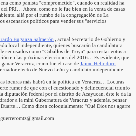
cena como panista "comprometido", cuando en realidad ha
 del PRI… Ahora, como no le fue bien en la venta de casas
biente, allá por el rumbo de la congregación de La
los escenarios políticos para vender sus "servicios
rardo Buganza Salmerón
, actual Secretario de Gobierno y
ado local independiente, quienes buscarán la candidatura
de ser usados como "Caballos de Troya" para restar votos a
ción en las próximas elecciones del 2016… Es evidente, que
 ganar Veracruz, como fue el caso de
Jaime Heliodoro
bernador electo de Nuevo León y candidato independiente…
 locuras más habrá en la política en Veracruz… Locuras
uerte rumor de que con el cuestionado y delincuencial triunfo
a diputación federal por el distrito de Acayucan, éste le da la
tirador a la mini Gubernatura de Veracruz y además, pensar
er Duarte… Como dicen coloquialmente: "Qué Dios nos agarre
iaguerreromtz@gmail.com