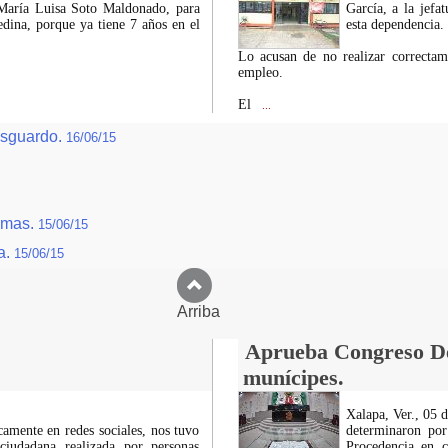
 María Luisa Soto Maldonado, para
García, a la jefa
edina, porque ya tiene 7 años en el
esta dependencia.
Lo acusan de no realizar correctam
empleo.
El
...
esguardo.
16/06/15
ramas.
15/06/15
a.
15/06/15
Arriba
Aprueba Congreso Dec
munícipes.
Xalapa, Ver., 05 
icamente en redes sociales, nos tuvo
determinaron por
ciudadana realizada por personas
Procedencia en c