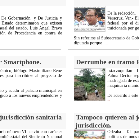
De la redacción.
 De Gobernación, y De Justicia y
Veracruz, Ver.- E
l Estado determinaron que existen
federal por el d
eneral del estado, Luis Ángel Bravo
traicionada por ge
ación de Procedencia en contra de
Sin referirse al Subsecretario de Go
diputada porque
...
r Smartphone.
Derrumbe en tramo R
nómico, biólogo Maximiliano Rene
Ixtaczoquitlán.- 
es para inscribirse al proyecto de
Palma Dector rep
madrugada de este
maquinaria munici
io y acudir al palacio municipal en
igido a los nuevos emprendedores y
De acuerdo a este 
...
urisdicción sanitaria
Tampoco quieren al je
jurisdicción.
taria número VII envió con carácter
Orizaba.- Tal pa
mité estatal del Sindicato Nacional
políticas de unos