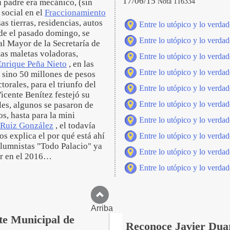
17/06/15
Nota 116334
u padre era mecánico, (sin
 social en el
Fraccionamiento
s tierras, residencias, autos
Entre lo utópico y lo verdad
nde el pasado domingo, se
Entre lo utópico y lo verdad
ial Mayor de la Secretaría de
tas maletas voladoras,
Entre lo utópico y lo verdad
Enrique Peña Nieto
, en las
Entre lo utópico y lo verdad
 sino 50 millones de pesos
orales, para el triunfo del
Entre lo utópico y lo verdad
cente Benítez festejó su
Entre lo utópico y lo verdad
les, algunos se pasaron de
s, hasta para la mini
Entre lo utópico y lo verdad
Ruiz González
, el todavía
os explica el por qué está ahí
Entre lo utópico y lo verdad
olumnistas "Todo Palacio" ya
Entre lo utópico y lo verdad
or en el 2016…
Entre lo utópico y lo verdad
Arriba
te Municipal de
Reconoce Javier Duar