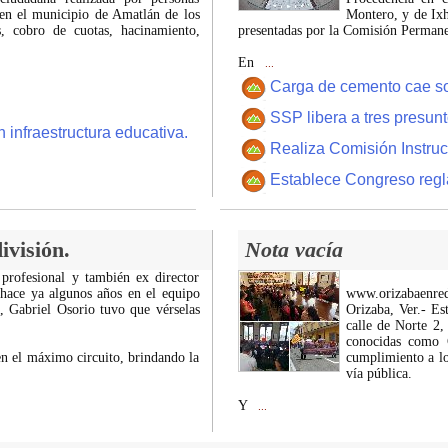
 en el municipio de Amatlán de los
Montero, y de Ixh
 cobro de cuotas, hacinamiento,
presentadas por la Comisión Permanen
En
...
Carga de cemento cae sobr
SSP libera a tres presun
 infraestructura educativa.
Realiza Comisión Instruc
Establece Congreso regl
ivisión.
Nota vacía
 profesional y también ex director
 hace ya algunos años en el equipo
www.orizabaenre
z, Gabriel Osorio tuvo que vérselas
Orizaba, Ver.- Es
calle de Norte 2,
conocidas como C
n el máximo circuito, brindando la
cumplimiento a lo
vía pública.
Y
...