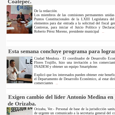
Coatepec.
De la redacción.
Los miembros de las comisiones permanentes unidas
Puntos Constitucionales de la LXIII Legislatura de
elementos para dar entrada a la solicitud del fiscal g
Contreras, para iniciar el Juicio Político y Declar
Roberto Pérez Moreno, presidente municipal
...
Esta semana concluye programa para logra
Ciudad Mendoza.- El coordinador de Desarrollo Eco
Flores Trujillo, hizo una invitación a los comerciant
INADEM y obtener un equipo Smartphone.
Explicó que los interesados pueden obtener este benefic
el Departamento de Desarrollo Económico, al estar dir
comerciantes
...
Exigen cambio del líder Antonio Medina en j
de Orizaba.
Orizaba, Ver.- Personal de base de la jurisdicción sani
de urgente un comunicado a la secretaria general del co