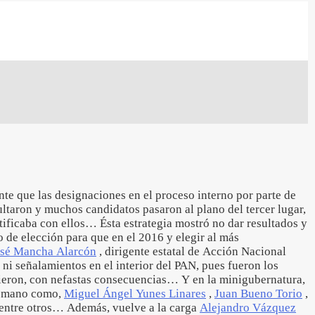
nte que las designaciones en el proceso interno por parte de
sultaron y muchos candidatos pasaron al plano del tercer lugar,
tificaba con ellos… Ésta estrategia mostró no dar resultados y
 de elección para que en el 2016 y elegir al más
osé Mancha Alarcón
, dirigente estatal de Acción Nacional
ni señalamientos en el interior del PAN, pues fueron los
ieron, con nefastas consecuencias… Y en la minigubernatura,
la mano como,
Miguel Ángel Yunes Linares
,
Juan Bueno Torio
,
 entre otros… Además, vuelve a la carga
Alejandro Vázquez