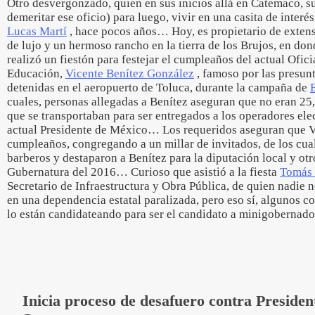
Otro desvergonzado, quien en sus inicios allá en Catemaco, s
demeritar ese oficio) para luego, vivir en una casita de interés
Lucas Martí
, hace pocos años… Hoy, es propietario de extensa
de lujo y un hermoso rancho en la tierra de los Brujos, en do
realizó un fiestón para festejar el cumpleaños del actual Ofic
Educación,
Vicente Benítez González
, famoso por las presun
detenidas en el aeropuerto de Toluca, durante la campaña de
cuales, personas allegadas a Benítez aseguran que no eran 25,
que se transportaban para ser entregados a los operadores elect
actual Presidente de México… Los requeridos aseguran que Vi
cumpleaños, congregando a un millar de invitados, de los cua
barberos y destaparon a Benítez para la diputación local y otro
Gubernatura del 2016… Curioso que asistió a la fiesta
Tomás 
Secretario de Infraestructura y Obra Pública, de quien nadie n
en una dependencia estatal paralizada, pero eso sí, algunos c
lo están candidateando para ser el candidato a minigobernad
Inicia proceso de desafuero contra Presiden