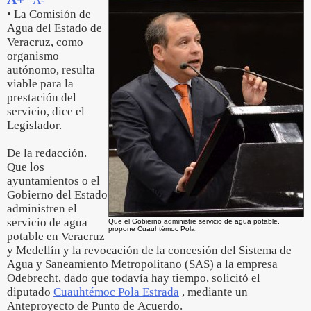
A-
• La Comisión de
Agua del Estado de
Veracruz, como
organismo
autónomo, resulta
viable para la
prestación del
servicio, dice el
Legislador.
De la redacción.
Que los
ayuntamientos o el
Gobierno del Estado
administren el
servicio de agua
Que el Gobierno administre servicio de agua potable,
propone Cuauhtémoc Pola.
potable en Veracruz
y Medellín y la revocación de la concesión del Sistema de
Agua y Saneamiento Metropolitano (SAS) a la empresa
Odebrecht, dado que todavía hay tiempo, solicitó el
diputado
Cuauhtémoc Pola Estrada
, mediante un
Anteproyecto de Punto de Acuerdo.