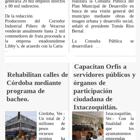
generaría 20 mil empleos directos
realizará la Consulta Pública del
y 80 mil indirectos.
Plan Municipal de Desarrollo en
busca de una visión general del
De la redacción.
municipio mediante obras de
Productores del Corredor
imagen urbana y desarrollo social,
Industrial Piñero de Veracruz
señaló el presidente Tomás Ríos
venderán anualmente hasta 2 mil
Bernal.
contenedores de fruta procesada a
la empresa estadounidense
La Consulta Pública se
Libby’s, de acuerdo con la Carta
desarrollará
...
...
Capacitan Orfis a
Rehabilitan calles de
servidores públicos y
Córdoba mediante
órganos de
programa de
participación
bacheo.
ciudadana de
Ixtaczoquitlán.
Córdoba, Ver.-
Ixtaczoquitlán,
Un total de 2
Ver.- Con la
millones de
finalidad de
pesos de
que los
recursos
ayuntamientos
propios ha
emprendan