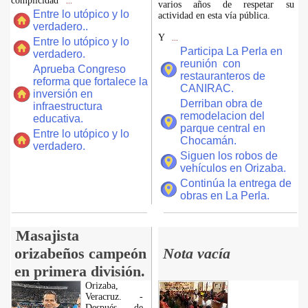
complicidad
...
varios años de respetar su
Entre lo utópico y lo
actividad en esta vía pública.
verdadero..
Y
...
Entre lo utópico y lo
Participa La Perla en
verdadero.
reunión con
Aprueba Congreso
restauranteros de
reforma que fortalece la
CANIRAC.
inversión en
Derriban obra de
infraestructura
remodelacion del
educativa.
parque central en
Entre lo utópico y lo
Chocamán.
verdadero.
Siguen los robos de
vehículos en Orizaba.
Continúa la entrega de
obras en La Perla.
Masajista
orizabeños campeón
Nota vacía
en primera división.
Orizaba,
Veracruz. -
Después de