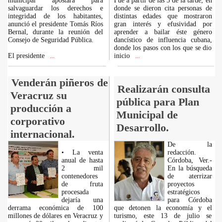
municipal apostará para
Fue a partir de las 5 de la tarde, en
salvaguardar los derechos e
donde se dieron cita personas de
integridad de los habitantes,
distintas edades que mostraron
anunció el presidente Tomás Ríos
gran interés y efusividad por
Bernal, durante la reunión del
aprender a bailar éste género
Consejo de Seguridad Pública.
dancístico de influencia cubana,
donde los pasos con los que se dio
El presidente
inicio
...
...
Venderán piñeros de
Realizarán consulta
Veracruz su
pública para Plan
producción a
Municipal de
corporativo
Desarrollo.
internacional.
De la
• La venta
redacción.
anual de hasta
Córdoba, Ver.-
2 mil
En la búsqueda
contenedores
de aterrizar
de fruta
proyectos
procesada
estratégicos
dejaría una
para Córdoba
derrama económica de 100
que detonen la economía y el
millones de dólares en Veracruz y
turismo, este 13 de julio se