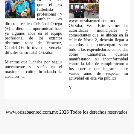
que el ex
futbolista
profesional y
también ex
www.orizabaenred.com.mx
director técnico Cristóbal Ortega
Orizaba, Ver.- Este viernes las
(+) le diera una oportunidad hace
autoridades municipales y
ya algunos años en el equipo
comerciantes que se ubican en la
profesional de los extintos
calle de Norte 2, deberán llegar a
tiburones rojos de Veracruz,
acuerdos que convengan sobre
Gabriel Osorio tuvo que vérselas
todo a las expendedoras conocidas
difíciles en su natal Orizaba.
como Canasteras, quienes
manifestaron su inconformidad
Mientras que luchaba por seguir
contra la falta de cumplimiento a
nuevamente su sueño en el
los acuerdos que lograron hace
máximo circuito, brindando la
varios años de respetar su
atención
...
actividad en esta vía pública.
Y
...
www.orizabaenred.com.mx 2026 Todos los derechos reservados.