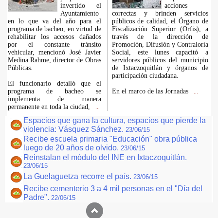
invertido el
acciones
Ayuntamiento
correctas y brinden servicios
en lo que va del año para el
públicos de calidad, el Órgano de
programa de bacheo, en virtud de
Fiscalización Superior (Orfis), a
rehabilitar los accesos dañados
través de la dirección de
por el constante tránsito
Promoción, Difusión y Contraloría
vehicular, mencionó José Javier
Social, este lunes capacitó a
Medina Rahme, director de Obras
servidores públicos del municipio
Públicas.
de Ixtaczoquitlán y órganos de
participación ciudadana.
El funcionario detalló que el
programa de bacheo se
En el marco de las Jornadas
...
implementa de manera
permanente en toda la ciudad,
...
Espacios que gana la cultura, espacios que pierde la
violencia: Vásquez Sánchez.
23/06/15
Recibe escuela primaria "Educación" obra pública
luego de 20 años de olvido.
23/06/15
Reinstalan el módulo del INE en Ixtaczoquitlán.
23/06/15
La Guelaguetza recorre el país.
23/06/15
Recibe cementerio 3 a 4 mil personas en el "Día del
Padre".
22/06/15