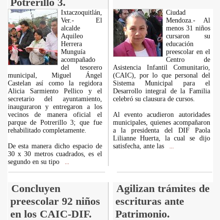
Potrerillo 3.
Ixtaczoquitlán,
Ciudad
Ver.- El
Mendoza.- Al
alcalde
menos 31 niños
Aquileo
cursaron su
Herrera
educación
Munguía
preescolar en el
acompañado
Centro de
del tesorero
Asistencia Infantil Comunitario,
municipal, Miguel Ángel
(CAIC), por lo que personal del
Castelan así como la regidora
Sistema Municipal para el
Alicia Sarmiento Pellico y el
Desarrollo integral de la Familia
secretario del ayuntamiento,
celebró su clausura de cursos.
inauguraron y entregaron a los
vecinos de manera oficial el
Al evento acudieron autoridades
parque de Potrerillo 3; que fue
municipales, quienes acompañaron
rehabilitado completamente.
a la presidenta del DIF Paola
Lilianne Huerta, la cual se dijo
De esta manera dicho espacio de
satisfecha, ante las
...
30 x 30 metros cuadrados, es el
segundo en su tipo
...
Concluyen
Agilizan trámites de
preescolar 92 niños
escrituras ante
en los CAIC-DIF.
Patrimonio.