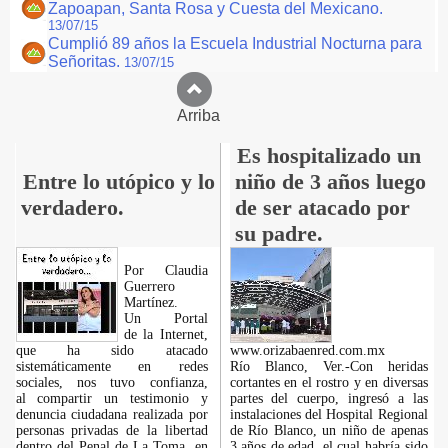
Zapoapan, Santa Rosa y Cuesta del Mexicano.
13/07/15
Cumplió 89 años la Escuela Industrial Nocturna para
Señoritas.
13/07/15
Arriba
Es hospitalizado un
Entre lo utópico y lo
niño de 3 años luego
verdadero.
de ser atacado por
su padre.
Por Claudia
Guerrero
Martínez.
​Un Portal
de la Internet,
que ha sido atacado
www.orizabaenred.com.mx
sistemáticamente en redes
Río Blanco, Ver.-Con heridas
sociales, nos tuvo confianza,
cortantes en el rostro y en diversas
al compartir un testimonio y
partes del cuerpo, ingresó a las
denuncia ciudadana realizada por
instalaciones del Hospital Regional
personas privadas de la libertad
de Río Blanco, un niño de apenas
dentro del Penal de La Toma, en
3 años de edad, el cual habría sido