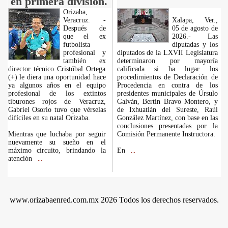
en primera división.
Orizaba,
Veracruz. -
Xalapa, Ver.,
Después de
05 de agosto de
que el ex
2026.- Las
futbolista
diputadas y los
profesional y
diputados de la LXVII Legislatura
también ex
determinaron por mayoría
director técnico Cristóbal Ortega
calificada si ha lugar los
(+) le diera una oportunidad hace
procedimientos de Declaración de
ya algunos años en el equipo
Procedencia en contra de los
profesional de los extintos
presidentes municipales de Úrsulo
tiburones rojos de Veracruz,
Galván, Bertín Bravo Montero, y
Gabriel Osorio tuvo que vérselas
de Ixhuatlán del Sureste, Raúl
difíciles en su natal Orizaba.
González Martínez, con base en las
conclusiones presentadas por la
Mientras que luchaba por seguir
Comisión Permanente Instructora.
nuevamente su sueño en el
máximo circuito, brindando la
En
...
atención
...
www.orizabaenred.com.mx 2026 Todos los derechos reservados.