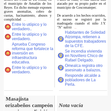
el municipio de Amatlán de los
atacado por su propio padre en el
Reyes. En dicho mensaje exponen
municipio de Coscomatepec.
graves anomalías, cobro de
cuotas, hacinamiento, abusos y
De acuerdo a los hechos ocurridos,
complicidad
el suceso se registró por la
...
madrugada cuando el niño J.Y.
Entre lo utópico y lo
"N" sufrió
...
verdadero..
Habitantes de Soledad
Entre lo utópico y lo
Atzompa, retienen a
verdadero.
supuestos trabajadores
Aprueba Congreso
de la CFE.
reforma que fortalece la
Se incendia vivienda
inversión en
en Novillero Chico de
infraestructura
Rafael Delgado.
educativa.
Omealca registra otro
Entre lo utópico y lo
asesinato a balazos.
verdadero.
Responde alcalde a
pobladores de La
Perla.
Masajista
orizabeños campeón
Nota vacía