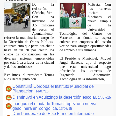
De la
Maltrata.- Con
redacción.
tres carreras
Córdoba, Ver.-
iniciará
Con una
funciones el
inversión de
nuevo campus
3.5 millones
de la
de pesos, el
Universidad
Ayuntamiento
Tecnológica del Centro de
reforzó la maquinaria a cargo de
Veracruz, en donde se espera
la Dirección de Obras Públicas,
enlazar con empresas del estado
equipamiento que permitirá abatir
vecino para otorgar oportunidades
hasta en un 30 por ciento los
de empleo a sus alumnos.
costos de construcción en las
diversas acciones emprendidas
El Presidente Municipal, Miguel
por esta área a favor de la ciudad
Ángel Barreda, dijo al respecto
y de los cordobeses.
que esta universidad llegó
ofreciendo las carreras de
Este lunes, el presidente Tomás
Ingeniería Automotriz,
Ríos Bernal junto con
Tecnologías de la información,
...
...
Constituirá Córdoba el Instituto Municipal de
Planeación.
14/07/15
Disminuyó en Acultzingo la deserción escolar.
14/07/15
Inaugura el diputado Tomás López una nueva
gasolinera en Zongolica.
13/07/15
Dan banderazo de Piso Firme en Intermedio