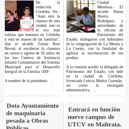
De la
Ciudad
redacción.
Mendoza.- El
Córdoba, Ver.-
alcalde Reene
"Aquí está la
Huerta
riqueza de esta
Rodríguez, y
ciudad, esto es
autoridades de
el oro más
la oficina de
valioso que tenemos en Córdoba
Patrimonio del
y está en manos de las familias",
Estado, dialogaron con habitantes
dijo el alcalde Tomás Ríos
de la congregación de La Mesita y
Bernal, al encabezar la clausura
La Cuesta, con la finalidad de
de cursos y egreso de 92 niños de
agilizar la escrituración de sus
los tres Centros de Asistencia
predios.
Infantil Comunitarios del Sistema
Municipal para el Desarrollo
A la reunión acudió la delegada de
Integral de la Familia -DIF-.
Patrimonio del Estado, con sede
en la ciudad de Córdoba,
A nombre de la presidenta
licenciada Leticia Muñoz Guzmán,
...
así como la encargada
administrativa,
...
Dota Ayuntamiento
Entrará en función
de maquinaria
nuevo campus de
pesada a Obras
UTCV en Maltrata.
Públicas.