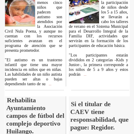
menos cinco
la participación
niños que
de niños desde
padecen
los 5 a 15 años,
autismo son
se llevarán a
atendidos por
cabo los talleres
la Asociación
de verano en el Sistema Municipal
Civil Nula Poena, y aunque no
para el Desarrollo Integral de la
cuentan con los recursos
Familia DIF, actividades que
suficientes avanzan en el
servirán en la formación de los
programa de atención que se
participantes de educación básica.
presenta prometedor.
"Los participantes estarán
"El autismo es un trastorno
divididos en 2 categorías -Kids y
infantil que tiene una mayor
Junior-, la primera corresponde a
incidencia en niños que en niñas.
los niños de 5 a 9 años y estos
Las habilidades de un niño autista
podrán
...
pueden ser altas o bajas
dependiendo tanto de su
...
Rehabilita
Si el titular de
Ayuntamiento
CAEV tiene
campos de fútbol del
responsabilidad, que
complejo deportivo
pague: Regidor.
Huilango.