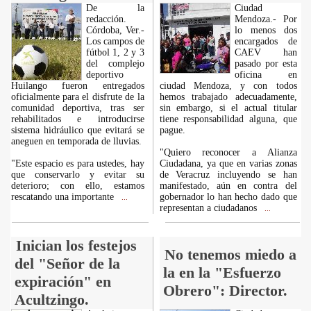
De la
Ciudad
redacción.
Mendoza.- Por
Córdoba, Ver.-
lo menos dos
Los campos de
encargados de
fútbol 1, 2 y 3
CAEV han
del complejo
pasado por esta
deportivo
oficina en
Huilango fueron entregados
ciudad Mendoza, y con todos
oficialmente para el disfrute de la
hemos trabajado adecuadamente,
comunidad deportiva, tras ser
sin embargo, si el actual titular
rehabilitados e introducirse
tiene responsabilidad alguna, que
sistema hidráulico que evitará se
pague.
aneguen en temporada de lluvias.
"Quiero reconocer a Alianza
"Este espacio es para ustedes, hay
Ciudadana, ya que en varias zonas
que conservarlo y evitar su
de Veracruz incluyendo se han
deterioro; con ello, estamos
manifestado, aún en contra del
rescatando una importante
gobernador lo han hecho dado que
...
representan a ciudadanos
...
Inician los festejos
No tenemos miedo a
del "Señor de la
la en la "Esfuerzo
expiración" en
Obrero": Director.
Acultzingo.