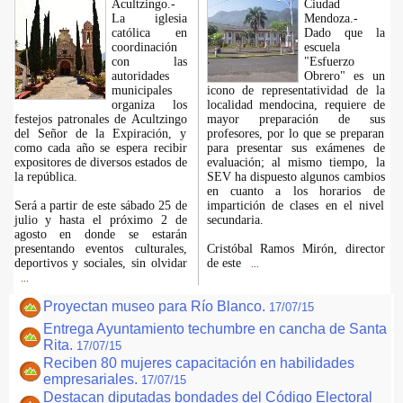
Acultzingo.-
Ciudad
La iglesia
Mendoza.-
católica en
Dado que la
coordinación
escuela
con las
"Esfuerzo
autoridades
Obrero" es un
municipales
icono de representatividad de la
organiza los
localidad mendocina, requiere de
festejos patronales de Acultzingo
mayor preparación de sus
del Señor de la Expiración, y
profesores, por lo que se preparan
como cada año se espera recibir
para presentar sus exámenes de
expositores de diversos estados de
evaluación; al mismo tiempo, la
la república.
SEV ha dispuesto algunos cambios
en cuanto a los horarios de
Será a partir de este sábado 25 de
impartición de clases en el nivel
julio y hasta el próximo 2 de
secundaria.
agosto en donde se estarán
presentando eventos culturales,
Cristóbal Ramos Mirón, director
deportivos y sociales, sin olvidar
de este
...
...
Proyectan museo para Río Blanco.
17/07/15
Entrega Ayuntamiento techumbre en cancha de Santa
Rita.
17/07/15
Reciben 80 mujeres capacitación en habilidades
empresariales.
17/07/15
Destacan diputadas bondades del Código Electoral