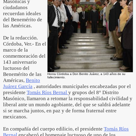
Masónicas y
ciudadanos
recuerdan ideales
del Benemérito de
las Américas.
De la redacción.
Córdoba, Ver.- En el
marco de la
conmemoración del
143 aniversario
luctuoso del
Benemérito de las
Honra Córdoba a Don Benito Juárez, a 143 años de su
fallecimiento.
Américas,
Benito
Juárez García
, autoridades municipales encabezadas por el
presidente
Tomás Ríos Bernal
y grupos del 8° Distrito
Masónico, llamaron a retomar la responsabilidad civilidad y
liberal ante un mundo agobiante, del que se saldrá adelante
si se marcha juntos, en paz y de forma fraternal entre
mexicanos.
En compañía del cuerpo edilicio, el presidente
Tomás Ríos
Bernal
encabezó el homenaje luctuoso de uno de los