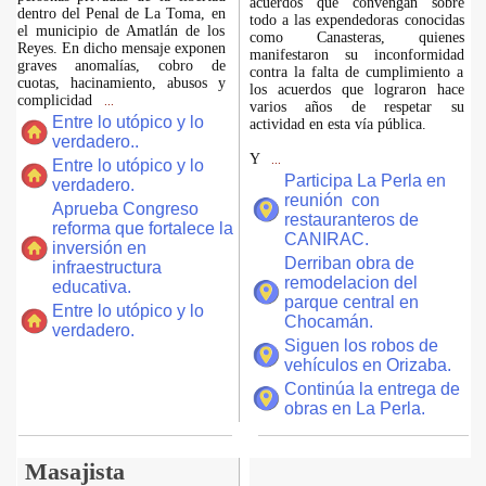
acuerdos que convengan sobre
dentro del Penal de La Toma, en
todo a las expendedoras conocidas
el municipio de Amatlán de los
como Canasteras, quienes
Reyes. En dicho mensaje exponen
manifestaron su inconformidad
graves anomalías, cobro de
contra la falta de cumplimiento a
cuotas, hacinamiento, abusos y
los acuerdos que lograron hace
complicidad
...
varios años de respetar su
Entre lo utópico y lo
actividad en esta vía pública.
verdadero..
Y
...
Entre lo utópico y lo
Participa La Perla en
verdadero.
reunión con
Aprueba Congreso
restauranteros de
reforma que fortalece la
CANIRAC.
inversión en
Derriban obra de
infraestructura
remodelacion del
educativa.
parque central en
Entre lo utópico y lo
Chocamán.
verdadero.
Siguen los robos de
vehículos en Orizaba.
Continúa la entrega de
obras en La Perla.
Masajista