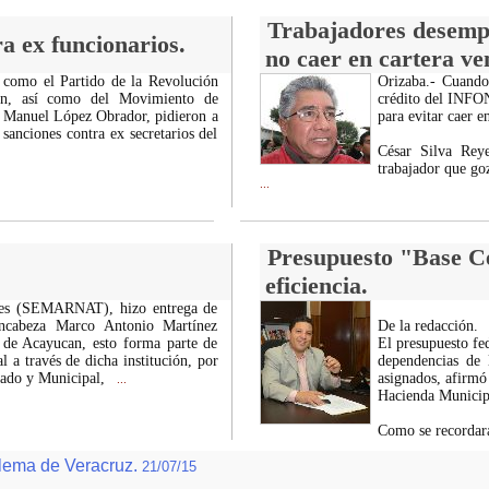
Trabajadores desemp
a ex funcionarios.
no caer en cartera ve
, como el Partido de la Revolución
Orizaba.- Cuando 
án, así como del Movimiento de
crédito del INFONA
Manuel López Obrador, pidieron a
para evitar caer e
 sanciones contra ex secretarios del
César Silva Rey
trabajador que goz
...
Presupuesto "Base Ce
eficiencia.
les (SEMARNAT), hizo entrega de
ncabeza Marco Antonio Martínez
De la redacción.
 de Acayucan, esto forma parte de
El presupuesto fe
 a través de dicha institución, por
dependencias de l
ado y Municipal,
asignados, afirmó
...
Hacienda Municipa
Como se recordará
blema de Veracruz.
21/07/15