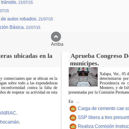
tránsito.
21/07/15
07/15
o de autos robados.
21/07/15
ción Básica.
21/07/15
Arriba
eras ubicadas en la
Aprueba Congreso Dec
munícipes.
Xalapa, Ver., 05 
 y comerciantes que se ubican en la
determinaron por
ngan sobre todo a las expendedoras
Procedencia en c
 inconformidad contra la falta de
Montero, y de Ixh
os de respetar su actividad en esta
presentadas por la Comisión Permanen
En
...
Carga de cemento cae sobr
CANIRAC.
SSP libera a tres presun
 Chocamán.
Realiza Comisión Instruc