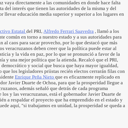
uz vaya directamente a las comunidades en donde hace falta
a del interés que tienen las autoridades de la misma y del
r llevar educación media superior y superior a los lugares en
ctivo Estatal
del PRI,
Alfredo Ferrari Saavedra
, llamó a los
nte común en torno a nuestro estado y a sus autoridades para
an al caos para sacar provecho, por lo que destacó que más
los veracruzanos deben creer que la política puede estar al
usticia y la vida en paz, por lo que se pronunció a favor de la
a y una mejor política que la atienda. Recalcó que el PRI,
 democrático y social que busca que haya mayor igualdad,
o que los legisladores priistas recién electos cerrarán filas con
esidente
Enrique Peña Nieto
que es eficazmente replicado en
dor Javier Duarte de Ochoa, para que la prosperidad llegue a
acruzanos, además señaló que detrás de cada programa
los y las veracruzanas, está el gobernador Javier Duarte de
ién a respaldar el proyecto que ha emprendido en el estado y
uede aquí, "si trabajamos en unidad, la prosperidad se queda a