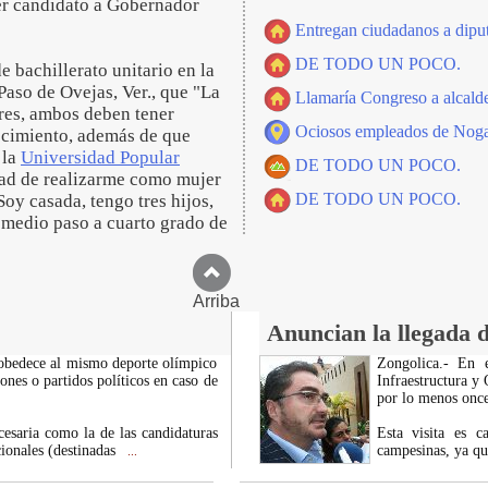
ser candidato a Gobernador
Entregan ciudadanos a diput
DE TODO UN POCO.
e bachillerato unitario en la
Paso de Ovejas, Ver., que "La
Llamaría Congreso a alcalde
res, ambos deben tener
Ociosos empleados de Nogale
ocimiento, además de que
 la
Universidad Popular
DE TODO UN POCO.
idad de realizarme como mujer
DE TODO UN POCO.
oy casada, tengo tres hijos,
n medio paso a cuarto grado de
Arriba
Anuncian la llegada 
 obedece al mismo deporte olímpico
Zongolica.- En 
iones o partidos políticos en caso de
Infraestructura y
por lo menos once 
cesaria como la de las candidaturas
Esta visita es c
cionales (destinadas
campesinas, ya qu
...