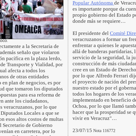
Popular Autónoma
de Veracr
es importante porque da cuent
propio gobierno del Estado po
donde más se requiere…
El presidente del
Comité Dire
veracruzanos a formar un fre
POCO.
enfrentar a quienes le apuest
rectamente a la Secretaria de
allá de banderas partidarias, 
, además señalo que violaron
servicio de la seguridad, la j
ón pacifica en la plaza lerdo,
construcción de más ciudadaní
 de Transporte y Vialidad, por
cree en un Estado de Derecho
ual afecta a todos los
por lo que Alfredo Ferrari dij
anos de otras entidades
el proyecto de nación del pr
o en plan de negocios, es por
nuestro estado por el goberna
tud que tomaron los diputados
todos los hogares de los ver
opuestas para esa reforma de
implementado en beneficio de 
en ante los ciudadanos,
Ochoa, por lo que llamó tamb
os veracruzanos, por lo que
hacer que la prosperidad se q
s Diputados Locales a que se
vivir en Veracruz"…
on esos altos costos de multas
 el Secretario de Gobierno
23/07/15
Nota 116772
venían en carretera, por lo