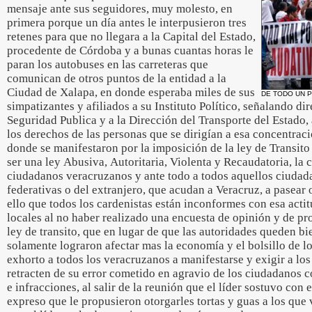
mensaje ante sus seguidores, muy molesto, en
primera porque un día antes le interpusieron tres
retenes para que no llegara a la Capital del Estado,
procedente de Córdoba y a bunas cuantas horas le
paran los autobuses en las carreteras que
comunican de otros puntos de la entidad a la
Ciudad de Xalapa, en donde esperaba miles de sus
DE TODO UN 
simpatizantes y afiliados a su Instituto Político, señalando di
Seguridad Publica y a la Dirección del Transporte del Estado
los derechos de las personas que se dirigían a esa concentraci
donde se manifestaron por la imposición de la ley de Transito
ser una ley Abusiva, Autoritaria, Violenta y Recaudatoria, la c
ciudadanos veracruzanos y ante todo a todos aquellos ciudad
federativas o del extranjero, que acudan a Veracruz, a pasear 
ello que todos los cardenistas están inconformes con esa acti
locales al no haber realizado una encuesta de opinión y de pr
ley de transito, que en lugar de que las autoridades queden bi
solamente lograron afectar mas la economía y el bolsillo de l
exhorto a todos los veracruzanos a manifestarse y exigir a lo
retracten de su error cometido en agravio de los ciudadanos c
e infracciones, al salir de la reunión que el líder sostuvo con
expreso que le propusieron otorgarles tortas y guas a los que 