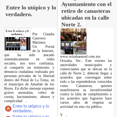
Ayuntamiento con el
Entre lo utópico y lo
retiro de canasteras
verdadero.
ubicadas en la calle
Norte 2.
Por Claudia
Guerrero
Martínez.
​Un Portal
de la Internet,
que ha sido atacado
www.orizabaenred.com.mx
sistemáticamente en redes
Orizaba, Ver.- Este viernes las
sociales, nos tuvo confianza,
autoridades municipales y
al compartir un testimonio y
comerciantes que se ubican en la
denuncia ciudadana realizada por
calle de Norte 2, deberán llegar a
personas privadas de la libertad
acuerdos que convengan sobre
dentro del Penal de La Toma, en
todo a las expendedoras conocidas
el municipio de Amatlán de los
como Canasteras, quienes
Reyes. En dicho mensaje exponen
manifestaron su inconformidad
graves anomalías, cobro de
contra la falta de cumplimiento a
cuotas, hacinamiento, abusos y
los acuerdos que lograron hace
complicidad
...
varios años de respetar su
Entre lo utópico y lo
actividad en esta vía pública.
verdadero..
Y
...
Entre lo utópico y lo