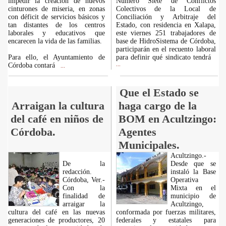
impedir la creación de nuevos
Número Siete de Conflictos
cinturones de miseria, en zonas
Colectivos de la Local de
con déficit de servicios básicos y
Conciliación y Arbitraje del
tan distantes de los centros
Estado, con residencia en Xalapa,
laborales y educativos que
este viernes 251 trabajadores de
encarecen la vida de las familias.
base de HidroSistema de Córdoba,
participarán en el recuento laboral
Para ello, el Ayuntamiento de
para definir qué sindicato tendrá
Córdoba contará
...
...
Que el Estado se
Arraigan la cultura
haga cargo de la
del café en niños de
BOM en Acultzingo:
Córdoba.
Agentes
Municipales.
Acultzingo.-
De la
Desde que se
redacción.
instaló la Base
Córdoba, Ver.-
Operativa
Con la
Mixta en el
finalidad de
municipio de
arraigar la
Acultzingo,
cultura del café en las nuevas
conformada por fuerzas militares,
generaciones de productores, 20
federales y estatales para