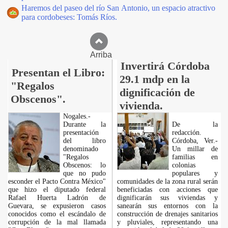
Haremos del paseo del río San Antonio, un espacio atractivo
para cordobeses: Tomás Ríos.
Arriba
Invertirá Córdoba
Presentan el Libro:
29.1 mdp en la
"Regalos
dignificación de
Obscenos".
vivienda.
Nogales.-
Durante la
De la
presentación
redacción.
del libro
Córdoba, Ver.-
denominado
Un millar de
"Regalos
familias en
Obscenos: lo
colonias
que no pudo
populares y
esconder el Pacto Contra México"
comunidades de la zona rural serán
que hizo el diputado federal
beneficiadas con acciones que
Rafael Huerta Ladrón de
dignificarán sus viviendas y
Guevara, se expusieron casos
sanearán sus entornos con la
conocidos como el escándalo de
construcción de drenajes sanitarios
corrupción de la mal llamada
y pluviales, representando una