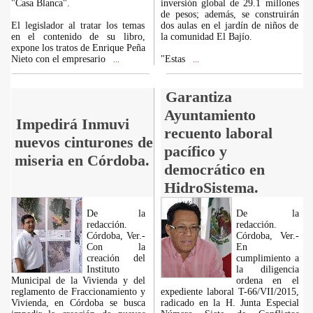
"Casa Blanca".
inversión global de 29.1 millones
de pesos; además, se construirán
El legislador al tratar los temas
dos aulas en el jardín de niños de
en el contenido de su libro,
la comunidad El Bajío.
expone los tratos de Enrique Peña
Nieto con el empresario
"Estas
...
...
Garantiza
Ayuntamiento
Impedirá Inmuvi
recuento laboral
nuevos cinturones de
pacífico y
miseria en Córdoba.
democrático en
HidroSistema.
De la
De la
redacción.
redacción.
Córdoba, Ver.-
Córdoba, Ver.-
Con la
En
creación del
cumplimiento a
Instituto
la diligencia
Municipal de la Vivienda y del
ordena en el
reglamento de Fraccionamiento y
expediente laboral T-66/VII/2015,
Vivienda, en Córdoba se busca
radicado en la H. Junta Especial