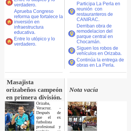
Participa La Perla en
verdadero.
reunión con
Aprueba Congreso
restauranteros de
reforma que fortalece la
CANIRAC.
inversión en
Derriban obra de
infraestructura
remodelacion del
educativa.
parque central en
Entre lo utópico y lo
Chocamán.
verdadero.
Siguen los robos de
vehículos en Orizaba.
Continúa la entrega de
obras en La Perla.
Masajista
orizabeños campeón
Nota vacía
en primera división.
Orizaba,
Veracruz. -
Después de
que el ex
futbolista
profesional y