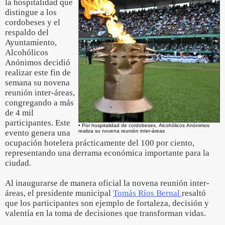
la hospitalidad que
distingue a los
cordobeses y el
respaldo del
Ayuntamiento,
Alcohólicos
Anónimos decidió
realizar este fin de
semana su novena
reunión inter-áreas,
congregando a más
de 4 mil
participantes. Este
• Por hospitalidad de cordobeses, Alcohólicos Anónimos
evento genera una
realiza su novena reunión inter-áreas
ocupación hotelera prácticamente del 100 por ciento,
representando una derrama económica importante para la
ciudad.
Al inaugurarse de manera oficial la novena reunión inter-
áreas, el presidente municipal
Tomás Ríos Bernal
resaltó
que los participantes son ejemplo de fortaleza, decisión y
valentía en la toma de decisiones que transforman vidas.