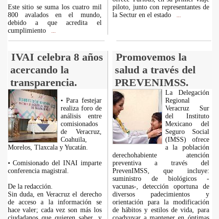
Este sitio se suma los cuatro mil
piloto, junto con representantes de
800 avalados en el mundo,
la Sectur en el estado
...
debido a que acredita el
cumplimiento
...
IVAI celebra 8 años
Promovemos la
acercando la
salud a través del
transparencia.
PREVENIMSS.
La Delegación
• Para festejar
Regional
realiza foro de
Veracruz Sur
análisis entre
del Instituto
comisionados
Mexicano del
de Veracruz,
Seguro Social
Coahuila,
(IMSS) ofrece
Morelos, Tlaxcala y Yucatán.
a la población
derechohabiente atención
• Comisionado del INAI imparte
preventiva a través del
conferencia magistral.
PrevenIMSS, que incluye:
suministro de biológicos -
De la redacción.
vacunas-, detección oportuna de
Sin duda, en Veracruz el derecho
diversos padecimientos y
de acceso a la información se
orientación para la modificación
hace valer; cada vez son más los
de hábitos y estilos de vida, para
ciudadanos que quieren saber, y
coadyuvar a mantener en óptimas