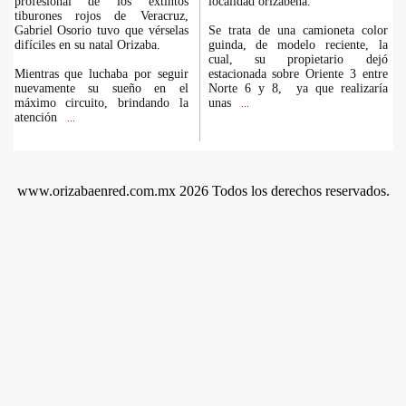
profesional de los extintos
localidad orizabeña.
tiburones rojos de Veracruz,
Gabriel Osorio tuvo que vérselas
Se trata de una camioneta color
difíciles en su natal Orizaba.
guinda, de modelo reciente, la
cual, su propietario dejó
Mientras que luchaba por seguir
estacionada sobre Oriente 3 entre
nuevamente su sueño en el
Norte 6 y 8, ya que realizaría
máximo circuito, brindando la
unas
...
atención
...
www.orizabaenred.com.mx 2026 Todos los derechos reservados.