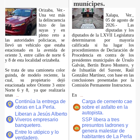
munícipes.
Orizaba, Ver.-
Una vez más
Xalapa, Ver.,
la delincuencia
05 de agosto de
hizo de las
2026.- Las
suyas y en
diputadas y los
pleno reto a
diputados de la LXVII Legislatura
las autoridades policiacas, se
determinaron por mayoría
llevó un vehículo que estaba
calificada si ha lugar los
estacionado en la avenida de
procedimientos de Declaración de
oriente 3, entre calles de norte 6
Procedencia en contra de los
y 8 de esta localidad orizabeña.
presidentes municipales de Úrsulo
Galván, Bertín Bravo Montero, y
Se trata de una camioneta color
de Ixhuatlán del Sureste, Raúl
guinda, de modelo reciente, la
González Martínez, con base en las
cual, su propietario dejó
conclusiones presentadas por la
estacionada sobre Oriente 3 entre
Comisión Permanente Instructora.
Norte 6 y 8, ya que realizaría
unas
En
...
...
Continúa la entrega de
Carga de cemento cae
obras en La Perla.
sobre el asfalto en la
autopista.
Liberan a Jesús Alberto
Viveros empresario
SSP libera a tres
banquetero.
presuntos ladrones y
genera malestar de
Entre lo utópico y lo
habitantes de La Perla
verdadero.