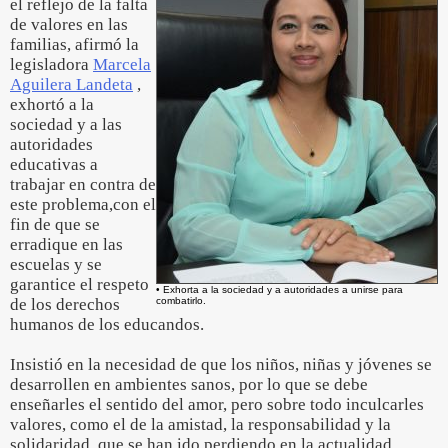
el reflejo de la falta
de valores en las
familias, afirmó la
legisladora
Marcela
Aguilera Landeta
,
exhortó a la
sociedad y a las
autoridades
educativas a
trabajar en contra de
este problema,con el
fin de que se
erradique en las
escuelas y se
garantice el respeto
• Exhorta a la sociedad y a autoridades a unirse para
de los derechos
combatirlo.
humanos de los educandos.
Insistió en la necesidad de que los niños, niñas y jóvenes se
desarrollen en ambientes sanos, por lo que se debe
enseñarles el sentido del amor, pero sobre todo inculcarles
valores, como el de la amistad, la responsabilidad y la
solidaridad, que se han ido perdiendo en la actualidad.