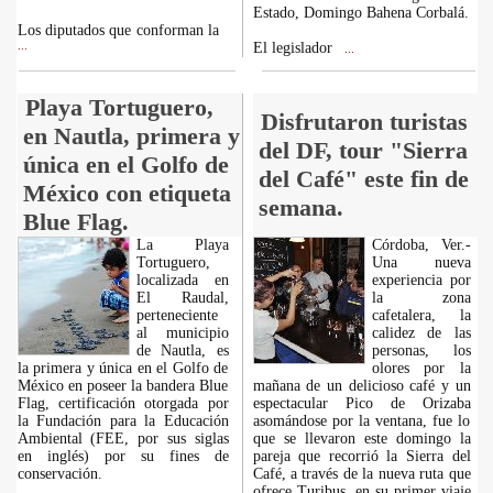
Estado, Domingo Bahena Corbalá.
Los diputados que conforman la
...
El legislador
...
Playa Tortuguero,
Disfrutaron turistas
en Nautla, primera y
del DF, tour "Sierra
única en el Golfo de
del Café" este fin de
México con etiqueta
semana.
Blue Flag.
La Playa
Córdoba, Ver.-
Tortuguero,
Una nueva
localizada en
experiencia por
El Raudal,
la zona
perteneciente
cafetalera, la
al municipio
calidez de las
de Nautla, es
personas, los
la primera y única en el Golfo de
olores por la
México en poseer la bandera Blue
mañana de un delicioso café y un
Flag, certificación otorgada por
espectacular Pico de Orizaba
la Fundación para la Educación
asomándose por la ventana, fue lo
Ambiental (FEE, por sus siglas
que se llevaron este domingo la
en inglés) por su fines de
pareja que recorrió la Sierra del
conservación.
Café, a través de la nueva ruta que
ofrece Turibus, en su primer viaje