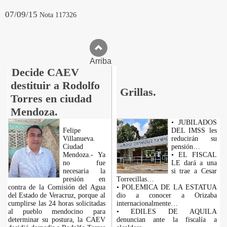
07/09/15
Nota 117326
Arriba
Decide CAEV
destituir a Rodolfo
Grillas.
Torres en ciudad
Mendoza.
• JUBILADOS
Felipe
DEL IMSS les
Villanueva.
reducirán su
Ciudad
pensión…
Mendoza.- Ya
• EL FISCAL
no fue
LE dará a una
necesaria la
si trae a Cesar
presión en
Torrecillas…
contra de la Comisión del Agua
• POLEMICA DE LA ESTATUA
del Estado de Veracruz, porque al
dio a conocer a Orizaba
cumplirse las 24 horas solicitadas
internacionalmente…
al pueblo mendocino para
• EDILES DE AQUILA
determinar su postura, la CAEV
denuncian ante la fiscalía a