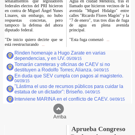
señalamientos que legisladores
Agua en ciudad Mendoza, tras el
federales electos del PRI hicieron
llamado que hicieron vecinos de la
en contra de Miguel Ángel Yunes
avenida "Miguel Hidalgo" entre
Linares, sin embargo, no hubo
calles "Ricardo Flores Magón" y la
respuestas concretas, pero
"7 de enero", tras tres días de fuga
tampoco la defensa del ahora
de agua en plena avenida
diputado federal.
principal.
"De inicio quiero decirte que se
"Esta fuga comenzó
...
está reestructurando
...
Rinden homenaje a Hugo Zarate en varias
dependencias, y en UV.
05/09/15
Tomarán carreteras y oficinas de CAEV si no
destituyen a Rodolfo Torres; Alianza.
04/09/15
En duda que SEV cumpla con pagos al magisterio.
04/09/15
"Lástima el uso de recursos públicos para cuidar la
estatua de un dictador": Briseño.
04/09/15
Interviene MARINA en el conflicto de CAEV.
04/09/15
Arriba
Aprueba Congreso