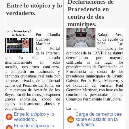
Declaraciones de
Entre lo utópico y lo
Procedencia en
verdadero.
contra de dos
munícipes.
Por Claudia
Xalapa, Ver.,
Guerrero
05 de agosto de
Martínez.
2026.- Las
​Un Portal
diputadas y los
de la Internet,
diputados de la LXVII Legislatura
que ha sido atacado
determinaron por mayoría
sistemáticamente en redes
calificada si ha lugar los
sociales, nos tuvo confianza,
procedimientos de Declaración de
al compartir un testimonio y
Procedencia en contra de los
denuncia ciudadana realizada por
presidentes municipales de Úrsulo
personas privadas de la libertad
Galván, Bertín Bravo Montero, y
dentro del Penal de La Toma, en
de Ixhuatlán del Sureste, Raúl
el municipio de Amatlán de los
González Martínez, con base en las
Reyes. En dicho mensaje exponen
conclusiones presentadas por la
graves anomalías, cobro de
Comisión Permanente Instructora.
cuotas, hacinamiento, abusos y
complicidad
En
...
...
Entre lo utópico y lo
Carga de cemento cae
verdadero..
sobre el asfalto en la
autopista.
Entre lo utópico y lo