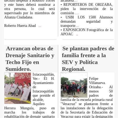
decidió despedir a Rodolfo Torres
alcaldesa…
y este lunes deberá nombrar a
• REPORTEROS DE ORIZABA,
otra persona, lo cual será
piden la intervención de la
supervisado por lo miembros de
comisión …
Alianza Ciudadana.
• USBI LOS 1500 Alumnos
demandan seguridad y
Roberto Huerta Abad
transporte…
...
• EXPOSICION Fotográfica de la
APOAC
...
Arrancan obras de
Se plantan padres de
Drenaje Sanitario y
familia frente a la
Techo Fijo en
SEV y Política
Sumidero.
Regional.
Ixtaczoquitlán,
Ver.- El H.
Felipe
Ayuntamiento
Villanueva.
de
Orizaba.- Al
Ixtaczoquitlán
menos 50
que preside el
padres de
alcalde,
familia de la escuela primaria rural
Aquileo
"Veracruz" se plantaron frente a
Herrera Munguía, puso en
las instalaciones de la delegación
marcha los trabajos de
de la Secretaría de Educación de
rehabilitación de drenaje sanitario
Veracruz para exigir la designación