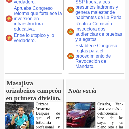
verdadero.
SSP libera a tres
presuntos ladrones y
Aprueba Congreso
genera malestar de
reforma que fortalece la
habitantes de La Perla
inversión en
infraestructura
Realiza Comisión
educativa.
Instructora dos
audiencias de pruebas
Entre lo utópico y lo
y alegatos.
verdadero.
Establece Congreso
reglas para el
procedimiento de
Revocación de
Mandato.
Masajista
orizabeños campeón
Nota vacía
en primera división.
Orizaba,
Orizaba, Ver.-
Veracruz. -
Una vez más la
Después de
delincuencia
que el ex
hizo de las
futbolista
suyas y en
profesional y
pleno reto a las