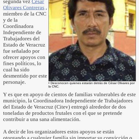
segunda vez
César
Olivares Contreras
,
miembro de la CNC
y de la
Coordinadora
Independiente de
Trabajadores del
Estado de Veracruz
fue señalado por
ofrecer apoyos con
fines políticos, lo
cual ha sido
desmentido por este
personaje.
• Desconocen quienes estarán detrás de César Olivares por
la CNC.
Y es que en apoyo de cientos de familias vulnerables de este
municipio, la Coordinadora Independiente de Trabajadores
del Estado de Veracruz (Citev) entregó alrededor de dos
toneladas de productos frutales con el que se pretende
contribuir a una sana alimentación.
A decir de los organizadores estos apoyos se están
otorgando a cualquier familia sin importar su convicción o