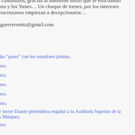
a candidatos, gracias al ambiente hostil que se está dando
ista y los Yunes… Un choque de trenes, por los intereses
s veracruzanos empiezan a decepcionarse…
iaguerreromtz@gmail.com
as "pases" con los senadores priistas.
ero.
ero.
ero.
ero.
ero.
Javier Duarte pretendiera engañar a la Auditoría Superior de la
s Márquez.
ero.