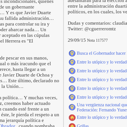
adelantarán para la elección 
us incondicionales, quienes
entre la administración duart
 de un gobernante
políticos, en los cuales, lo
… Y es que Javier Duarte
 su fallida administración…
Dudas y comentarios: claud
s para controlar su ira y
Twitter: @cguerreromtz
poder abarcar nada… Un
 aceptado en las cúpulas
29/09/15
Nota 117577
del Herrera es "El
Busca el Gobernador hacer l
 de pescar en sus manos,
Entre lo utópico y lo verdad
gual o más iracundo que el
ece, hasta llegar a un
Entre lo utópico y lo verdad
re Javier Duarte de Ochoa y
Entre lo utópico y lo verdad
es… Este último, declarado no
de la Unión…
Entre lo utópico y lo verdad
Entre lo utópico y lo verdad
la política… Y muchas veces,
vez, creemos haber actuado
Una vergüenza nacional que 
n cuando esté frente a un
Federación: Fernando Yune
ste, le pierda el respeto a un
Entre lo utópico y lo verdad
a jerarquía política e
Obrador
, cuando nombraba
Grillas.