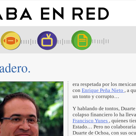
dadero.
era respetada por los mexic
con
Enrique Peña Nieto
, a q
un tonto y corrupto…
Y hablando de tontos, Duarte
colapso financiero lo ha lle
Francisco Yunes
, quienes ti
Estado… Pero no colaborarían
Duarte de Ochoa, con sus oc