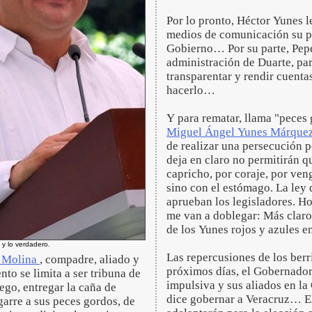
Por lo pronto, Héctor Yunes l
medios de comunicación su po
Gobierno… Por su parte, Pepe
administración de Duarte, pa
transparentar y rendir cuent
hacerlo…
Y para rematar, llama "peces 
Miguel Ángel Yunes Márque
de realizar una persecución 
deja en claro no permitirán q
capricho, por coraje, por ven
sino con el estómago. La ley 
aprueban los legisladores. H
me van a doblegar: Más claro
de los Yunes rojos y azules 
 y lo verdadero.
Las repercusiones de los berr
s Molina
, compadre, aliado y
próximos días, el Gobernador 
to se limita a ser tribuna de
impulsiva y sus aliados en la
go, entregar la caña de
dice gobernar a Veracruz… El
arre a sus peces gordos, de