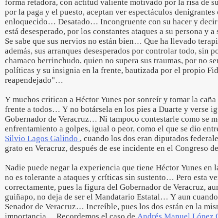
forma retadora, con actitud valiente motivado por la risa de s
por la paga y el puesto, aceptan ver espectáculos denigrantes
enloquecido… Desatado… Incongruente con su hacer y decir
está desesperado, por los constantes ataques a su persona y a
Se sabe que sus nervios no están bien… Que ha llevado terapia
además, sus arranques desesperados por controlar todo, sin 
chamaco berrinchudo, quien no supera sus traumas, por no ser
políticas y su insignia en la frente, bautizada por el propio Fi
reapendejado"…
Y muchos critican a Héctor Yunes por sonreír y tomar la caña
frente a todos… Y no botársela en los pies a Duarte y verse i
Gobernador de Veracruz… Ni tampoco contestarle como se mer
enfrentamiento a golpes, igual o peor, como el que se dio ent
Silvio Lagos Galindo
, cuando los dos eran diputados federal
grato en Veracruz, después de ese incidente en el Congreso 
Nadie puede negar la experiencia que tiene Héctor Yunes en 
no es tolerante a ataques y críticas sin sustento… Pero esta 
correctamente, pues la figura del Gobernador de Veracruz, au
guiñapo, no deja de ser el Mandatario Estatal… Y aun cuando é
Senador de Veracruz… Increíble, pues los dos están en la mism
importancia… Recordemos el caso de
Andrés Manuel López 