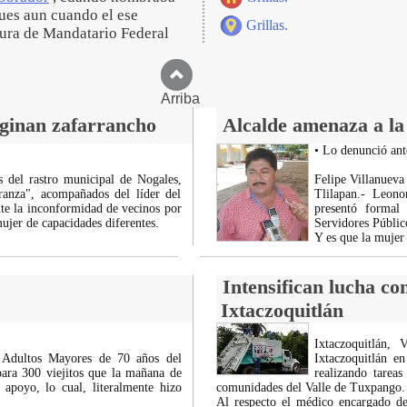
pues aun cuando el ese
Grillas.
gura de Mandatario Federal
Arriba
ginan zafarrancho
Alcalde amenaza a la 
• Lo denunció ante
 del rastro municipal de Nogales,
Felipe Villanueva
ranza", acompañados del líder del
Tlilapan.- Leon
te la inconformidad de vecinos por
presentó formal
ujer de capacidades diferentes.
Servidores Público
Y es que la mujer
Intensifican lucha c
Ixtaczoquitlán
Ixtaczoquitlán,
 Adultos Mayores de 70 años del
Ixtaczoquitlán e
ara 300 viejitos que la mañana de
realizando tarea
 apoyo, lo cual, literalmente hizo
comunidades del Valle de Tuxpango.
Al respecto el médico encargado de