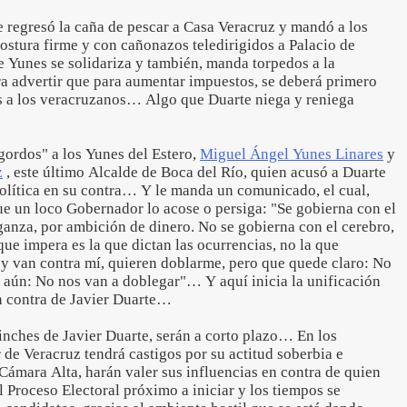
e regresó la caña de pescar a Casa Veracruz y mandó a los
stura firme y con cañonazos teledirigidos a Palacio de
 Yunes se solidariza y también, manda torpedos a la
ra advertir que para aumentar impuestos, se deberá primero
as a los veracruzanos… Algo que Duarte niega y reniega
gordos" a los Yunes del Estero,
Miguel Ángel Yunes Linares
y
z
, este último Alcalde de Boca del Río, quien acusó a Duarte
política en su contra… Y le manda un comunicado, el cual,
ue un loco Gobernador lo acose o persiga: "Se gobierna con el
ganza, por ambición de dinero. No se gobierna con el cerebro,
que impera es la que dictan las ocurrencias, no la que
oy van contra mí, quieren doblarme, pero que quede claro: No
 aún: No nos van a doblegar"… Y aquí inicia la unificación
en contra de Javier Duarte…
inches de Javier Duarte, serán a corto plazo… En los
de Veracruz tendrá castigos por su actitud soberbia e
 Cámara Alta, harán valer sus influencias en contra de quien
 Proceso Electoral próximo a iniciar y los tiempos se