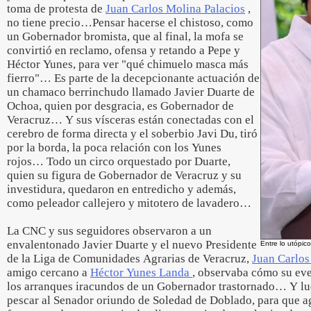
toma de protesta de
Juan Carlos Molina Palacios
,
no tiene precio…Pensar hacerse el chistoso, como
un Gobernador bromista, que al final, la mofa se
convirtió en reclamo, ofensa y retando a Pepe y
Héctor Yunes, para ver "qué chimuelo masca más
fierro"… Es parte de la decepcionante actuación de
un chamaco berrinchudo llamado Javier Duarte de
Ochoa, quien por desgracia, es Gobernador de
Veracruz… Y sus vísceras están conectadas con el
cerebro de forma directa y el soberbio Javi Du, tiró
por la borda, la poca relación con los Yunes
rojos… Todo un circo orquestado por Duarte,
quien su figura de Gobernador de Veracruz y su
investidura, quedaron en entredicho y además,
como peleador callejero y mitotero de lavadero…
La CNC y sus seguidores observaron a un
envalentonado Javier Duarte y el nuevo Presidente
Entre lo utópico
de la Liga de Comunidades Agrarias de Veracruz,
Juan Carlo
amigo cercano a
Héctor Yunes Landa
, observaba cómo su even
los arranques iracundos de un Gobernador trastornado… Y lue
pescar al Senador oriundo de Soledad de Doblado, para que ag