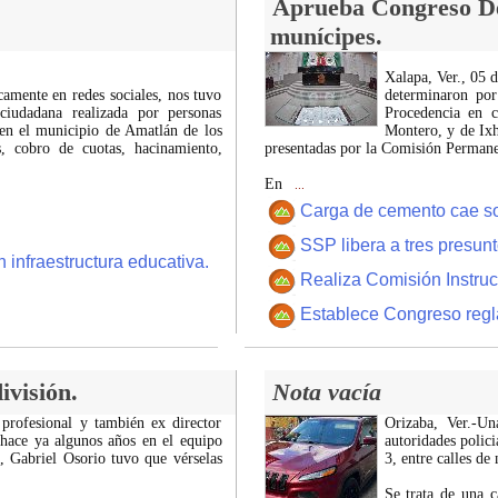
Aprueba Congreso Dec
munícipes.
Xalapa, Ver., 05 
icamente en redes sociales, nos tuvo
determinaron por
ciudadana realizada por personas
Procedencia en c
 en el municipio de Amatlán de los
Montero, y de Ixh
 cobro de cuotas, hacinamiento,
presentadas por la Comisión Permanen
En
...
Carga de cemento cae sobr
SSP libera a tres presun
 infraestructura educativa.
Realiza Comisión Instruc
Establece Congreso regl
ivisión.
Nota vacía
 profesional y también ex director
Orizaba, Ver.-U
 hace ya algunos años en el equipo
autoridades polici
z, Gabriel Osorio tuvo que vérselas
3, entre calles de
Se trata de una c