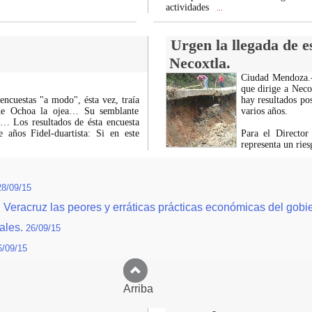
actividades
...
Urgen la llegada de e
Necoxtla.
Ciudad Mendoza.- 
que dirige a Neco
encuestas "a modo", ésta vez, traía
hay resultados pos
 de Ochoa la ojea… Su semblante
varios años.
… Los resultados de ésta encuesta
 años Fidel-duartista: Si en este
Para el Director
representa un rie
28/09/15
n Veracruz las peores y erráticas prácticas económicas del gobi
ales.
26/09/15
6/09/15
Arriba