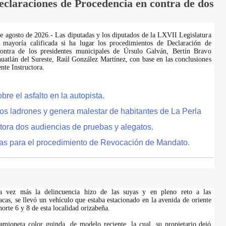
laraciones de Procedencia en contra de dos
de agosto de 2026.- Las diputadas y los diputados de la LXVII Legislatura
 mayoría calificada si ha lugar los procedimientos de Declaración de
ontra de los presidentes municipales de Úrsulo Galván, Bertín Bravo
uatlán del Sureste, Raúl González Martínez, con base en las conclusiones
te Instructora.
e el asfalto en la autopista.
tos ladrones y genera malestar de habitantes de La Perla
tora dos audiencias de pruebas y alegatos.
as para el procedimiento de Revocación de Mandato.
na vez más la delincuencia hizo de las suyas y en pleno reto a las
acas, se llevó un vehículo que estaba estacionado en la avenida de oriente
 norte 6 y 8 de esta localidad orizabeña.
amioneta color guinda, de modelo reciente, la cual, su propietario dejó