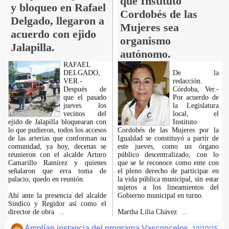
que Instituto
y bloqueo en Rafael
Cordobés de las
Delgado, llegaron a
Mujeres sea
acuerdo con ejido
organismo
Jalapilla.
autónomo.
RAFAEL
DELGADO,
De la
VER.-
redacción.
Después de
Córdoba, Ver.-
que el pasado
Por acuerdo de
jueves los
la Legislatura
vecinos del
local, el
ejido de Jalapilla bloquearan con
Instituto
lo que pudieron, todos los accesos
Cordobés de las Mujeres por la
de las arterias que conforman su
Igualdad se constituyó a partir de
comunidad, ya hoy, decenas se
este jueves, como un órgano
reunieron con el alcalde Arturo
público descentralizado, con lo
Camarillo Ramírez y quienes
que se le reconoce como ente con
señalaron que erra toma de
el pleno derecho de participar en
palacio, quedo en reunión.
la vida pública municipal, sin estar
sujetos a los lineamientos del
Ahí ante la presencia del alcalde
Gobierno municipal en turno.
Sindico y Regidor así como el
director de obra
Martha Lilia Chávez
...
...
Amplían instancia del programa Vasconcelos.
10/10/15