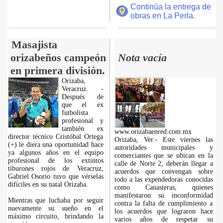
Continúa la entrega de
obras en La Perla.
Masajista
orizabeños campeón
Nota vacía
en primera división.
Orizaba,
Veracruz. -
Después de
que el ex
futbolista
profesional y
también ex
www.orizabaenred.com.mx
director técnico Cristóbal Ortega
Orizaba, Ver.- Este viernes las
(+) le diera una oportunidad hace
autoridades municipales y
ya algunos años en el equipo
comerciantes que se ubican en la
profesional de los extintos
calle de Norte 2, deberán llegar a
tiburones rojos de Veracruz,
acuerdos que convengan sobre
Gabriel Osorio tuvo que vérselas
todo a las expendedoras conocidas
difíciles en su natal Orizaba.
como Canasteras, quienes
manifestaron su inconformidad
Mientras que luchaba por seguir
contra la falta de cumplimiento a
nuevamente su sueño en el
los acuerdos que lograron hace
máximo circuito, brindando la
varios años de respetar su