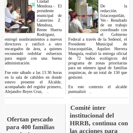
Ciudad
Mendoza.- El
De la
presidente
redacción.
municipal de
Ixtaczoquitlán,
Camerino Z.
Ver.- Resultado
Mendoza,
de un trabajo
Reene Huerta
coordinado con
Rodríguez,
el Gobierno
entregó nombramientos a nuevos
Federal a través de la Sedesol, el
directores y ratificó a otro
Presidente Municipal de
encargados de área, a quienes
Ixtaczoquitlán, Aquileo Herrera
recomendó redoblar esfuerzos
Munguía, realizó la entrega oficial
para seguir con una buena
de 72 baños ecológicos del
administración.
programa de zonas prioritarias
para un número igual de familias
Fue este sábado a las 13:30 horas
zoquitecas, de un total de 150 que
en la sala de cabildos en donde
gestionó.
estuvo presente el Alcalde,
acompañado del regidor primero,
En este contexto el alcalde
Alejandro Reyes Cruz,
puntualizó
...
...
Comité ínter
institucional del
Ofertan pescado
HRRB, continua con
para 400 familias
las acciones para