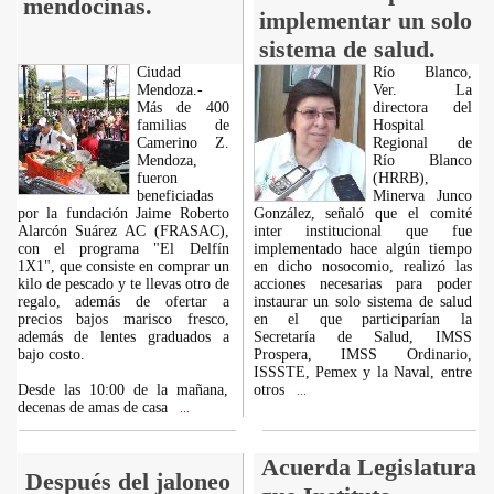
mendocinas.
implementar un solo
sistema de salud.
Ciudad
Río Blanco,
Mendoza.-
Ver. La
Más de 400
directora del
familias de
Hospital
Camerino Z.
Regional de
Mendoza,
Río Blanco
fueron
(HRRB),
beneficiadas
Minerva Junco
por la fundación Jaime Roberto
González, señaló que el comité
Alarcón Suárez AC (FRASAC),
inter institucional que fue
con el programa "El Delfín
implementado hace algún tiempo
1X1", que consiste en comprar un
en dicho nosocomio, realizó las
kilo de pescado y te llevas otro de
acciones necesarias para poder
regalo, además de ofertar a
instaurar un solo sistema de salud
precios bajos marisco fresco,
en el que participarían la
además de lentes graduados a
Secretaría de Salud, IMSS
bajo costo.
Prospera, IMSS Ordinario,
ISSSTE, Pemex y la Naval, entre
Desde las 10:00 de la mañana,
otros
...
decenas de amas de casa
...
Acuerda Legislatura
Después del jaloneo