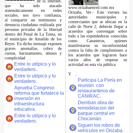
de la Internet,
que ha sido atacado
www.orizabaenred.com.mx
sistemáticamente en redes
Orizaba, Ver.- Este viernes las
sociales, nos tuvo confianza,
autoridades municipales y
al compartir un testimonio y
comerciantes que se ubican en la
denuncia ciudadana realizada por
calle de Norte 2, deberán llegar a
personas privadas de la libertad
acuerdos que convengan sobre
dentro del Penal de La Toma, en
todo a las expendedoras conocidas
el municipio de Amatlán de los
como Canasteras, quienes
Reyes. En dicho mensaje exponen
manifestaron su inconformidad
graves anomalías, cobro de
contra la falta de cumplimiento a
cuotas, hacinamiento, abusos y
los acuerdos que lograron hace
complicidad
...
varios años de respetar su
Entre lo utópico y lo
actividad en esta vía pública.
verdadero..
Y
...
Entre lo utópico y lo
Participa La Perla en
verdadero.
reunión con
Aprueba Congreso
restauranteros de
reforma que fortalece la
CANIRAC.
inversión en
Derriban obra de
infraestructura
remodelacion del
educativa.
parque central en
Entre lo utópico y lo
Chocamán.
verdadero.
Siguen los robos de
vehículos en Orizaba.