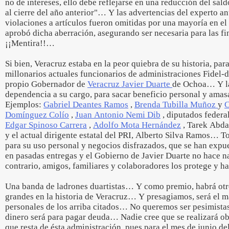
no de intereses, ello debe reflejarse en una reducción del sald
al cierre del año anterior"… Y las advertencias del experto an
violaciones a artículos fueron omitidas por una mayoría en e
aprobó dicha aberración, asegurando ser necesaria para las f
¡¡Mentira!!…
Si bien, Veracruz estaba en la peor quiebra de su historia, pa
millonarios actuales funcionarios de administraciones Fidel-dua
propio Gobernador de
Veracruz Javier Duarte
de Ochoa… Y la 
dependencia a su cargo, para sacar beneficio personal y amasa
Ejemplos:
Gabriel Deantes Ramos
,
Brenda Tubilla Muñoz
y
C
Domínguez Colío
,
Juan Antonio Nemi Dib
, diputados federa
Edgar Spinoso Carrera
,
Adolfo Mota Hernández
, Tarek Abda
y el actual dirigente estatal del PRI, Alberto Silva Ramos… T
para su uso personal y negocios disfrazados, que se han expu
en pasadas entregas y el Gobierno de Javier Duarte no hace 
contrario, amigos, familiares y colaboradores los protege y 
Una banda de ladrones duartistas… Y como premio, habrá ot
grandes en la historia de Veracruz… Y presagiamos, será el m
personales de los arriba citados… No queremos ser pesimistas
dinero será para pagar deuda… Nadie cree que se realizará ob
que resta de ésta administración, pues para el mes de junio de