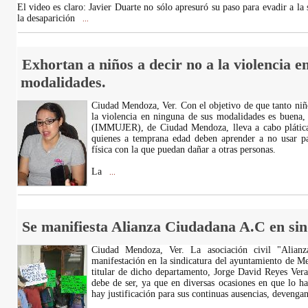
El video es claro: Javier Duarte no sólo apresuró su paso para evadir a la
la desaparición
...
Exhortan a niños a decir no a la violencia e
modalidades.
Ciudad Mendoza, Ver. Con el objetivo de que tanto niñ
la violencia en ninguna de sus modalidades es buena, 
(IMMUJER), de Ciudad Mendoza, lleva a cabo plática
quienes a temprana edad deben aprender a no usar p
física con la que puedan dañar a otras personas.
La
...
Se manifiesta Alianza Ciudadana A.C en si
Ciudad Mendoza, Ver. La asociación civil "Alian
manifestación en la sindicatura del ayuntamiento de M
titular de dicho departamento, Jorge David Reyes Vera
debe de ser, ya que en diversas ocasiones en que lo h
hay justificación para sus continuas ausencias, deveng