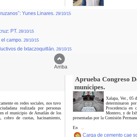
cruzanos": Yunes Linares.
29/10/15
cruz: PT.
28/10/15
r el campo.
28/10/15
uctivos de Ixtaczoquitlán.
28/10/15
Arriba
Aprueba Congreso Dec
munícipes.
Xalapa, Ver., 05 
icamente en redes sociales, nos tuvo
determinaron por
ciudadana realizada por personas
Procedencia en c
 en el municipio de Amatlán de los
Montero, y de Ixh
 cobro de cuotas, hacinamiento,
presentadas por la Comisión Permanen
En
...
Carga de cemento cae sobr