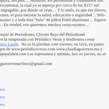
 quizá, del país… Nosotros, los periodistas y ciudadanos nos
scomunal, la cual ya se maneja por cerca de los $157 mil
 impagable, por donde se vean… Y lo malo, es que ese dinero,
ructura, ni para mejorar la salud, educación o seguridad… Sólo
nsules y a toda ésta "bola" de pillos Fidel-duartistas… Espero
to… En verdad, eso queremos muchos veracruzanos…
estatal de Periodismo, Círculo Rojo del Periodismo
en la temporada con Periódico Veraz y tendremos como
unes Landa
. No se lo pierdan, este viernes, en vivo, en punto
magen de www.periodicoveraz.com www.claudiaguerrero.mx y
ajopalabra.com Los esperamos y además, hoy es jueves, no se
iaguerreromartínez@gmail.com
ero.
ero.
ero.