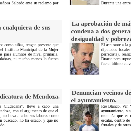
 señora Salcedo ante su reclamo por
Durante una entrev
La aprobación de más
n cualquiera de sus
condena a dos genera
desigualdad y pobrez
os como niñas, tengan presente que
El aspirante a la
el Instituto Municipal de la Mujer
diputados locale
s para alumnos de nivel primaria,
perredista), real
alabras, ni mucho menos la fuerza
Duarte para supue
fue el último clav
Denuncian vecinos de
ndicatura de Mendoza.
el ayuntamiento.
za Ciudadana", llevo a cabo una
Río Blanco, Ver. 
endoza, con el argumento de que el
ayuntamiento, sin
, no lleva a cabo sus labores como
montaña que es u
an buscado, no ha estado, y que no
escalar, dentro de
ando
frutales y de otra
...