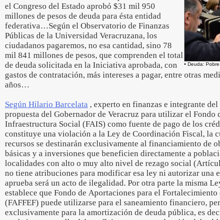
el Congreso del Estado aprobó $31 mil 950
millones de pesos de deuda para ésta entidad
federativa…Según el Observatorio de Finanzas
Públicas de la Universidad Veracruzana, los
ciudadanos pagaremos, no esa cantidad, sino 78
mil 841 millones de pesos, que comprenden el total
de deuda solicitada en la Iniciativa aprobada, con
• Deuda: Pobre
gastos de contratación, más intereses a pagar, entre otras med
años…
Según Hilario Barcelata
, experto en finanzas e integrante de
propuesta del Gobernador de Veracruz para utilizar el Fondo 
Infraestructura Social (FAIS) como fuente de pago de los créd
constituye una violación a la Ley de Coordinación Fiscal, la c
recursos se destinarán exclusivamente al financiamiento de ob
básicas y a inversiones que beneficien directamente a poblac
localidades con alto o muy alto nivel de rezago social (Artícul
no tiene atribuciones para modificar esa ley ni autorizar una e
aprueba será un acto de ilegalidad. Por otra parte la misma L
establece que Fondo de Aportaciones para el Fortalecimiento 
(FAFFEF) puede utilizarse para el saneamiento financiero, pe
exclusivamente para la amortización de deuda pública, es deci