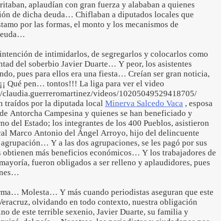
taban, aplaudían con gran fuerza y alababan a quienes
ción de dicha deuda… Chiflaban a diputados locales que
éstamo por las formas, el monto y los mecanismos de
 deuda…
intención de intimidarlos, de segregarlos y colocarlos como
ntad del soberbio Javier Duarte… Y peor, los asistentes
do, pues para ellos era una fiesta… Creían ser gran noticia,
¡¡ Qué pen… tontos!!! La liga para ver el video
m/claudia.guerreromartinez/videos/10205049529418705/
 traídos por la diputada local
Minerva Salcedo Vaca
, esposa
 de Antorcha Campesina y quienes se han beneficiado y
no del Estado; los integrantes de los 400 Pueblos, asistieron
ocal Marco Antonio del Ángel Arroyo, hijo del delincuente
a agrupación… Y a las dos agrupaciones, se les pagó por sus
es obtienen más beneficios económicos… Y los trabajadores de
mayoría, fueron obligados a ser relleno y aplaudidores, pues
iones…
erma… Molesta… Y más cuando periodistas aseguran que este
Veracruz, olvidando en todo contexto, nuestra obligación
o de este terrible sexenio, Javier Duarte, su familia y