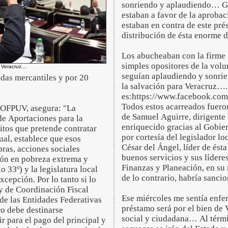
sonriendo y aplaudiendo… Gri
estaban a favor de la aproba
estaban en contra de este pr
distribución de ésta enorme
Los abucheaban con la firme 
simples opositores de la volu
 Veracruz…
seguían aplaudiendo y sonrien
idas mercantiles y por 20
la salvación para Veracruz….
es:https://www.facebook.co
Todos estos acarreados fueron
l OFPUV, asegura: "La
de Samuel Aguirre, dirigente
de Aportaciones para la
enriquecido gracias al Gobier
itos que pretende contratar
por cortesía del legislador l
ual, establece que esos
César del Ángel, líder de ést
ras, acciones sociales
buenos servicios y sus líder
ión en pobreza extrema y
Finanzas y Planeación, en su 
o 33º) y la legislatura local
de lo contrario, habría sanc
xcepción. Por lo tanto si lo
ey de Coordinación Fiscal
Ese miércoles me sentía enf
de las Entidades Federativas
préstamo será por el bien de 
ro debe destinarse
social y ciudadana… Al términ
r para el pago del principal y