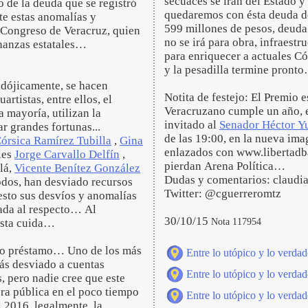
secuaces se irán del Estado y
o de la deuda que se registró
quedaremos con ésta deuda de
te estas anomalías y
599 millones de pesos, deuda
l Congreso de Veracruz, quien
no se irá para obra, infraest
inanzas estatales…
para enriquecer a actuales Có
y la pesadilla termine pron
radójicamente, se hacen
Notita de festejo: El Premio 
rtistas, entre ellos, el
Veracruzano cumple un año, 
mayoría, utilizan la
invitado al
Senador Héctor Y
r grandes fortunas...
de las 19:00, en la nueva i
órsica Ramírez Tubilla
,
Gina
enlazados con www.libertadb
les
Jorge Carvallo Delfín
,
pierdan Arena Política…
lá,
Vicente Benítez González
Dudas y comentarios: claud
odos, han desviado recursos
Twitter: @cguerreromtz
esto sus desvíos y anomalías
nada al respecto… Al
30/10/15
Nota 117954
hasta cuida…
ro préstamo… Uno de los más
Entre lo utópico y lo verdad
ás desviado a cuentas
Entre lo utópico y lo verdad
, pero nadie cree que este
ra pública en el poco tiempo
Entre lo utópico y lo verdad
l 2016, legalmente, la