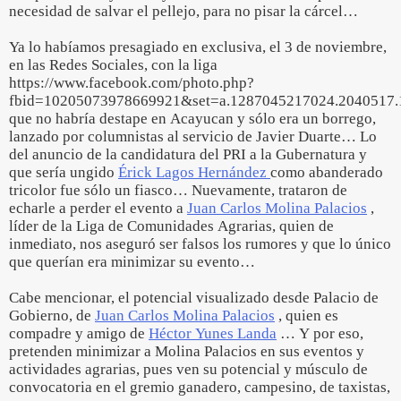
necesidad de salvar el pellejo, para no pisar la cárcel…
Ya lo habíamos presagiado en exclusiva, el 3 de noviembre,
en las Redes Sociales, con la liga
https://www.facebook.com/photo.php?
fbid=10205073978669921&set=a.1287045217024.2040517.
que no habría destape en Acayucan y sólo era un borrego,
lanzado por columnistas al servicio de Javier Duarte… Lo
del anuncio de la candidatura del PRI a la Gubernatura y
que sería ungido
Érick Lagos Hernández
como abanderado
tricolor fue sólo un fiasco… Nuevamente, trataron de
echarle a perder el evento a
Juan Carlos Molina Palacios
,
líder de la Liga de Comunidades Agrarias, quien de
inmediato, nos aseguró ser falsos los rumores y que lo único
que querían era minimizar su evento…
Cabe mencionar, el potencial visualizado desde Palacio de
Gobierno, de
Juan Carlos Molina Palacios
, quien es
compadre y amigo de
Héctor Yunes Landa
… Y por eso,
pretenden minimizar a Molina Palacios en sus eventos y
actividades agrarias, pues ven su potencial y músculo de
convocatoria en el gremio ganadero, campesino, de taxistas,