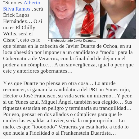
"Si no es
Alberto
Silva Ramos
, será
Érick Lagos
Hernández… O si
no es El Chilly
Willis, será el
Cisne", esto es lo
• El obsesionado Javier Duarte…
que piensa en la cabecita de Javier Duarte de Ochoa, en su
loca obsesión por imponer a un candidato a "modo" para la
Gubernatura de Veracruz, con la finalidad de dejar en el
poder a un cómplice… A un sinvergüenza, igual o peor que
este y anteriores gobernantes…
Y es que Duarte no piensa en otra cosa… Lo aturde
reconocer, si ganara la candidatura del PRI un Yunes rojo,
Héctor o José Francisco, su vida sería un infierno…Y peor,
si un Yunes azul, Miguel Ángel, también sea elegido… Sus
riquezas estarían en peligro y terminaría su tranquilidad…
Por eso, pensar en dos aliados o cómplices para que le
cuiden las espaldas a Javier, sería la mejor opción… Lo
malo, es que "tooooodo" Veracruz ya está harto, a todo lo
que huela a Fidelidad o al Frankenstein Duartista…