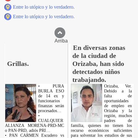
Entre lo utópico y lo verdadero.
Entre lo utópico y lo verdadero.
Arriba
En diversas zonas
de la ciudad de
Grillas.
Orizaba, han sido
detectados niños
trabajando.
• PURA
Orizaba, Ver.
BURLA ESO
Debido a la
de 14 ex y
falta de
funcionarios
oportunidades
finanzas serán
de empleo en
procesados…
Orizaba y la
•
región, muchos
CUALQUIER
padres de
ALIANZA MORENA-PRD-MC
familia, quienes no tienen los
o PAN-PRD, adiós PRI…
recurso económicos suficientes
• PAN CARMEN Escudero vs
para solventar los estudios de sus