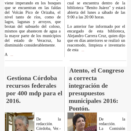
viene imperando en los bosques
cual se encuentra dentro de la
que se encuentran en las faldas
biblioteca "Benito Juárez" y estará
del Volcán Pico de Orizaba, el
abierta del lunes a sábado de las
nivel tanto de ríos, como de
9:00 a las 20:00 horas.
lagos, lagunas y arroyos, que
brotan del subsuelo del coloso,
Lo anterior fue informado por el
mismos que abastecen de agua a
encargado de esta biblioteca,
la mayor parte de los municipios
Alejandro Carrera Cruz, quien dijo
del estado de Veracruz, ha
que en días anteriores se realizó un
disminuido considerablemente.
reacomodo, limpieza e inventario
de esta
...
A
...
Atento, el Congreso
Gestiona Córdoba
a correcta
recursos federales
integración de
por 400 mdp para el
presupuestos
2016.
municipales 2016:
Pontón.
De la
De la
redacción.
redacción.
Córdoba, Ver.-
La Comisión