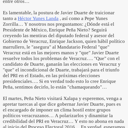
entre otros…
Es lamentable, la postura de Javier Duarte de traicionar
tanto a
Héctor Yunes Landa
, así como a Pepe Yunes
Zorrilla… Y nosotros nos preguntamos: ¿Dónde está el
Presidente de México, Enrique Peña Nieto? Seguirá
creyendo las mentiras del diputado federal y asesor del
Gobierno de Veracruz, Enrique Jackson, quien hábil político
marrullero, le "asegura" al Mandatario Federal "que"
Veracruz está en las mejores manos y "que" Javier Duarte
resuelve todos los problemas de Veracruz…. "Que" con el
candidato de Duarte, ganarán las elecciones en Veracruz y
"que" el incondicional de Duarte, trabajará para el triunfo
del PRI en el Estado, en las próximas elecciones
presidenciales…. Si en verdad todo esto lo cree Enrique
Peña, sentimos decirlo, lo están "chamaqueando"…
El martes, Peña Nieto visitará Xalapa y esperemos, venga a
apretar tuercas al que dice gobernar Javier Duarte, pues es
el encargado de imponer un clima hostil entre grupos
políticos veracruzanos… A polarizarlos y dinamitar la
credibilidad del PRI en Veracruz… Y esto no abona en nada
al inicio del Proceso Electoral 2016… En verdad, esperamos