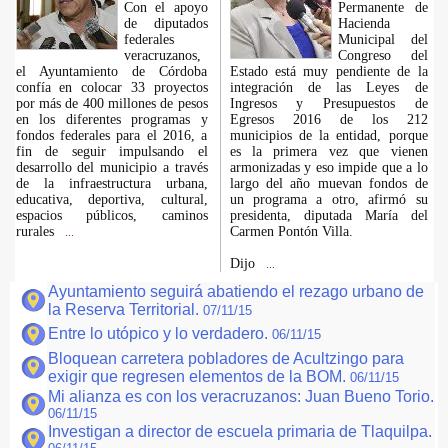
Con el apoyo
Permanente de
de diputados
Hacienda
federales
Municipal del
veracruzanos,
Congreso del
el Ayuntamiento de Córdoba
Estado está muy pendiente de la
confía en colocar 33 proyectos
integración de las Leyes de
por más de 400 millones de pesos
Ingresos y Presupuestos de
en los diferentes programas y
Egresos 2016 de los 212
fondos federales para el 2016, a
municipios de la entidad, porque
fin de seguir impulsando el
es la primera vez que vienen
desarrollo del municipio a través
armonizadas y eso impide que a lo
de la infraestructura urbana,
largo del año muevan fondos de
educativa, deportiva, cultural,
un programa a otro, afirmó su
espacios públicos, caminos
presidenta, diputada María del
rurales
Carmen Pontón Villa.
...
Dijo
...
Ayuntamiento seguirá abatiendo el rezago urbano de
la Reserva Territorial.
07/11/15
Entre lo utópico y lo verdadero.
06/11/15
Bloquean carretera pobladores de Acultzingo para
exigir que regresen elementos de la BOM.
06/11/15
Mi alianza es con los veracruzanos: Juan Bueno Torio.
06/11/15
Investigan a director de escuela primaria de Tlaquilpa.