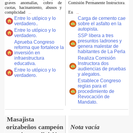
graves anomalías, cobro de
Comisión Permanente Instructora.
cuotas, hacinamiento, abusos y
complicidad
En
...
...
Entre lo utópico y lo
Carga de cemento cae
verdadero..
sobre el asfalto en la
autopista.
Entre lo utópico y lo
verdadero.
SSP libera a tres
presuntos ladrones y
Aprueba Congreso
genera malestar de
reforma que fortalece la
habitantes de La Perla
inversión en
infraestructura
Realiza Comisión
educativa.
Instructora dos
audiencias de pruebas
Entre lo utópico y lo
y alegatos.
verdadero.
Establece Congreso
reglas para el
procedimiento de
Revocación de
Mandato.
Masajista
orizabeños campeón
Nota vacía