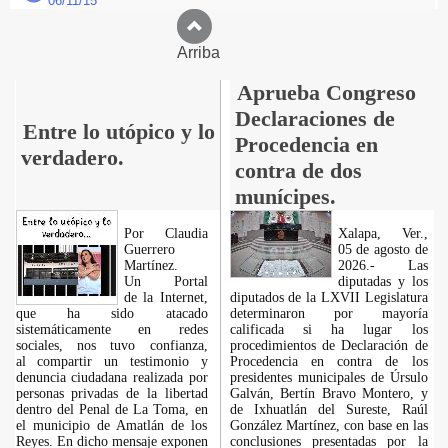
06/11/15
Arriba
Aprueba Congreso
Declaraciones de
Entre lo utópico y lo
Procedencia en
verdadero.
contra de dos
munícipes.
Por Claudia
Xalapa, Ver.,
Guerrero
05 de agosto de
Martínez.
2026.- Las
​Un Portal
diputadas y los
de la Internet,
diputados de la LXVII Legislatura
que ha sido atacado
determinaron por mayoría
sistemáticamente en redes
calificada si ha lugar los
sociales, nos tuvo confianza,
procedimientos de Declaración de
al compartir un testimonio y
Procedencia en contra de los
denuncia ciudadana realizada por
presidentes municipales de Úrsulo
personas privadas de la libertad
Galván, Bertín Bravo Montero, y
dentro del Penal de La Toma, en
de Ixhuatlán del Sureste, Raúl
el municipio de Amatlán de los
González Martínez, con base en las
Reyes. En dicho mensaje exponen
conclusiones presentadas por la