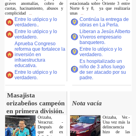
graves anomalías, cobro de
estacionada sobre Oriente 3 entre
cuotas, hacinamiento, abusos y
Norte 6 y 8, ya que realizaría
complicidad
unas
...
...
Entre lo utópico y lo
Continúa la entrega de
verdadero..
obras en La Perla.
Entre lo utópico y lo
Liberan a Jesús Alberto
verdadero.
Viveros empresario
banquetero.
Aprueba Congreso
reforma que fortalece la
Entre lo utópico y lo
inversión en
verdadero.
infraestructura
Es hospitalizado un
educativa.
niño de 3 años luego
Entre lo utópico y lo
de ser atacado por su
verdadero.
padre.
Masajista
orizabeños campeón
Nota vacía
en primera división.
Orizaba,
Orizaba, Ver.-
Veracruz. -
Una vez más la
Después de
delincuencia
que el ex
hizo de las