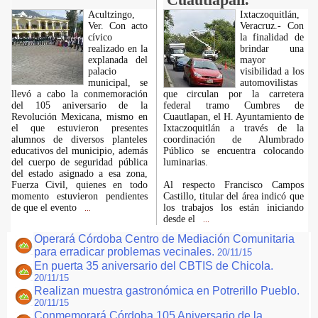
Acultzingo,
Ixtaczoquitlán,
Ver. Con acto
Veracruz.- Con
cívico
la finalidad de
realizado en la
brindar una
explanada del
mayor
palacio
visibilidad a los
municipal, se
automovilistas
llevó a cabo la conmemoración
que circulan por la carretera
del 105 aniversario de la
federal tramo Cumbres de
Revolución Mexicana, mismo en
Cuautlapan, el H. Ayuntamiento de
el que estuvieron presentes
Ixtaczoquitlán a través de la
alumnos de diversos planteles
coordinación de Alumbrado
educativos del municipio, además
Público se encuentra colocando
del cuerpo de seguridad pública
luminarias.
del estado asignado a esa zona,
Fuerza Civil, quienes en todo
Al respecto Francisco Campos
momento estuvieron pendientes
Castillo, titular del área indicó que
de que el evento
los trabajos los están iniciando
...
desde el
...
Operará Córdoba Centro de Mediación Comunitaria
para erradicar problemas vecinales.
20/11/15
En puerta 35 aniversario del CBTIS de Chicola.
20/11/15
Realizan muestra gastronómica en Potrerillo Pueblo.
20/11/15
Conmemorará Córdoba 105 Aniversario de la