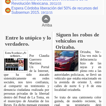
Revolución Mexicana.
20/11/15
Espera Córdoba liberación del 50% de recursos del
Subsemun 2015.
19/11/15
Arriba
Siguen los robos de
Entre lo utópico y lo
vehículos en
verdadero.
Orizaba.
Orizaba, Ver.-
Por Claudia
Una vez más la
Guerrero
delincuencia
Martínez.
hizo de las
​Un Portal
suyas y en
de la Internet,
pleno reto a las
que ha sido atacado
autoridades policiacas, se llevó un
sistemáticamente en redes
vehículo que estaba estacionado en
sociales, nos tuvo confianza,
la avenida de oriente 3, entre
al compartir un testimonio y
calles de norte 6 y 8 de esta
denuncia ciudadana realizada por
localidad orizabeña.
personas privadas de la libertad
dentro del Penal de La Toma, en
Se trata de una camioneta color
el municipio de Amatlán de los
guinda, de modelo reciente, la
Reyes. En dicho mensaje exponen
cual, su propietario dejó