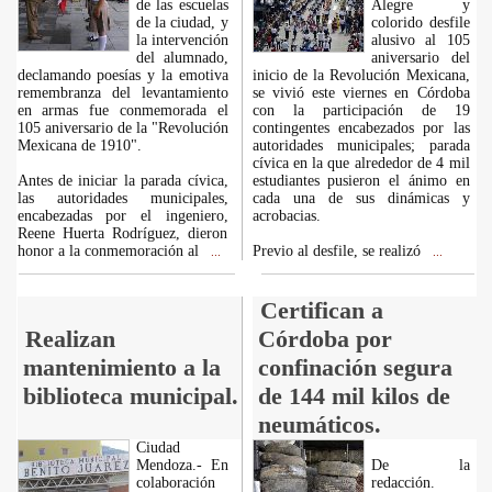
de las escuelas
Alegre y
de la ciudad, y
colorido desfile
la intervención
alusivo al 105
del alumnado,
aniversario del
declamando poesías y la emotiva
inicio de la Revolución Mexicana,
remembranza del levantamiento
se vivió este viernes en Córdoba
en armas fue conmemorada el
con la participación de 19
105 aniversario de la "Revolución
contingentes encabezados por las
Mexicana de 1910".
autoridades municipales; parada
cívica en la que alrededor de 4 mil
Antes de iniciar la parada cívica,
estudiantes pusieron el ánimo en
las autoridades municipales,
cada una de sus dinámicas y
encabezadas por el ingeniero,
acrobacias.
Reene Huerta Rodríguez, dieron
honor a la conmemoración al
Previo al desfile, se realizó
...
...
Certifican a
Realizan
Córdoba por
mantenimiento a la
confinación segura
biblioteca municipal.
de 144 mil kilos de
neumáticos.
Ciudad
Mendoza.- En
De la
colaboración
redacción.