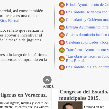
Brinda Ayuntamiento de Cór
mercial, así como también
En Córdoba, se trabaja con
orque esa es una de los
Ciudadanía y Gobierno mue
Ríos Bernal
.
Entrega Ayuntamiento infrae
co, señaló que realizar la
Cuartos dormitorio inciden e
es apoyar e incentivar al
de la mezcla de juguetes
Celebran autoridades y loca
Transforma Ayuntamiento vi
es a lo largo de los últimos
"Las obras se hacen en func
a actividad comprando en la
Ríos Bernal.
En Córdoba, el Cabildo trabaj
Arriba
Congreso del Estado, 
 ligeras en Veracruz.
municipales 2015.
luvias ligeras, nieblas y viento del
dualmente, mientras que los valores
Orizaba en red.