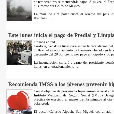
de temperaturas se mantendrán bajos. A su vez, el Fre
al suroeste del Golfo de México.
La masa de aire polar cubre el oriente del país in
lloviznas
...
Este lunes inicia el pago de Predial y Limpi
Orizaba en red.
Córdoba, Ver.-Este lunes dará inicio la recaudación de
2016 en el estacionamiento de Banamex ubicado en la a
descuento del 20 por ciento por pago anticipado y 50 po
La inauguración correrá a cargo del presidente Tomás
horas, en el estacionamiento
...
Recomienda IMSS a los jóvenes prevenir hip
Con el objetivo de prevenir la hipertensión arterial en l
Instituto Mexicano del Seguro Social (IMSS) Delega
práctica de ejercicio al menos treinta minutos al día
balanceada.
El doctor Gerardo Alpuche San Miguel, coordinador 