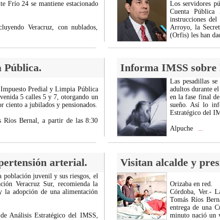
nte Frío 24 se mantiene estacionado
Los servidores pú
Cuenta Pública 
instrucciones del
cluyendo Veracruz, con nublados,
Arroyo, la Secret
(Orfis) les han d
a Pública.
Informa IMSS sobre l
Las pesadillas s
l Impuesto Predial y Limpia Pública
adultos durante e
venida 5 calles 5 y 7, otorgando un
en la fase final d
r ciento a jubilados y pensionados.
sueño. Así lo in
Estratégico del I
 Ríos Bernal, a partir de las 8:30
Alpuche
...
ertensión arterial.
Visitan alcalde y pre
a población juvenil y sus riesgos, el
ción Veracruz Sur, recomienda la
Orizaba en red.
 y la adopción de una alimentación
Córdoba, Ver.- L
Tomás Ríos Berna
entrega de una Cu
de Análisis Estratégico del IMSS,
minuto nació un v