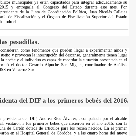
blicos municipales ya están capacitados para integrar adecuadamente su
2015 y entregarla al Congreso del Estado durante este mes. Por
 presidente de la Junta de Coordinación Política, Juan Nicolás Callejas
aría de Fiscalización y el Órgano de Fiscalización Superior del Estado
ado todo el
...
as pesadillas.
e consideran como fenómenos que pueden llegar a experimentar niños y
l sueño y provocan la interrupción del descanso, generalmente tienen lugar
e la noche y el individuo es capaz de recordar la situación presentada en el
formó el doctor Gerardo Alpuche San Miguel, coordinador de Análisis
MSS en Veracruz Sur.
sidenta del DIF a los primeros bebés del 2016.
a presidenta del DIF, Andrea Ríos Álvarez, acompañada por el alcalde
l, visitaron a los primeros bebés que nacieron en el año 2016, con la
na de Cartón dotada de artículos para los recién nacidos. En el primer
arón en el Hospital General de Córdoba, y a las cuatro horas del nuevo