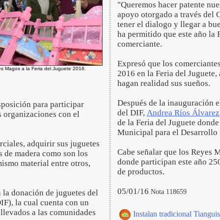
"Queremos hacer patente nue
apoyo otorgado a través del 
tener el dialogo y llegar a b
ha permitido que este año la F
comerciante.
Expresó que los comerciantes 
s Magos a la Feria del Juguete 2016.
2016 en la Feria del Juguete,
hagan realidad sus sueños.
Después de la inauguración e
sposición para participar
del DIF,
Andrea Ríos Álvarez
s organizaciones con el
de la Feria del Juguete donde
Municipal para el Desarrollo 
rciales, adquirir sus juguetes
Cabe señalar que los Reyes Ma
os de madera como son los
donde participan este año 25
mismo material entre otros,
de productos.
05/01/16
Nota 118659
a la donación de juguetes del
IF), la cual cuenta con un
n llevados a las comunidades
Instalan tradicional Tianguis