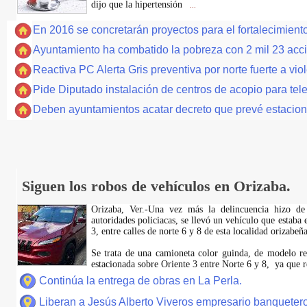
dijo que la hipertensión
...
En 2016 se concretarán proyectos para el fortalecimiento 
Ayuntamiento ha combatido la pobreza con 2 mil 23 acc
Reactiva PC Alerta Gris preventiva por norte fuerte a vio
Pide Diputado instalación de centros de acopio para tel
Deben ayuntamientos acatar decreto que prevé estacion
Siguen los robos de vehículos en Orizaba.
Orizaba, Ver.-Una vez más la delincuencia hizo de
autoridades policiacas, se llevó un vehículo que estaba 
3, entre calles de norte 6 y 8 de esta localidad orizabeña
Se trata de una camioneta color guinda, de modelo rec
estacionada sobre Oriente 3 entre Norte 6 y 8, ya que r
Continúa la entrega de obras en La Perla.
Liberan a Jesús Alberto Viveros empresario banquetero