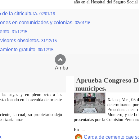
año en el Hospital del Seguro Social
de la citricultura.
02/01/16
iones en comunidades y colonias.
02/01/16
lento.
31/12/15
evisores obsoletos.
31/12/15
amiento gratuito.
30/12/15
Arriba
Aprueba Congreso Dec
munícipes.
 las suyas y en pleno reto a las
estacionado en la avenida de oriente
Xalapa, Ver., 05 
.
determinaron por
Procedencia en c
iente, la cual, su propietario dejó
Montero, y de Ixh
ealizaría unas
presentadas por la Comisión Permanen
...
En
...
.
Carga de cemento cae sobr