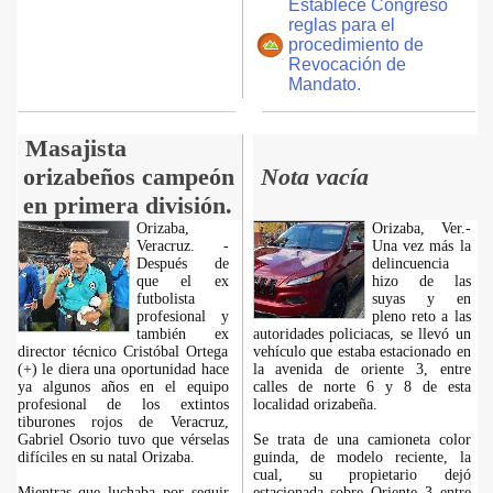
Establece Congreso
reglas para el
procedimiento de
Revocación de
Mandato.
Masajista
orizabeños campeón
Nota vacía
en primera división.
Orizaba,
Orizaba, Ver.-
Veracruz. -
Una vez más la
Después de
delincuencia
que el ex
hizo de las
futbolista
suyas y en
profesional y
pleno reto a las
también ex
autoridades policiacas, se llevó un
director técnico Cristóbal Ortega
vehículo que estaba estacionado en
(+) le diera una oportunidad hace
la avenida de oriente 3, entre
ya algunos años en el equipo
calles de norte 6 y 8 de esta
profesional de los extintos
localidad orizabeña.
tiburones rojos de Veracruz,
Gabriel Osorio tuvo que vérselas
Se trata de una camioneta color
difíciles en su natal Orizaba.
guinda, de modelo reciente, la
cual, su propietario dejó
Mientras que luchaba por seguir
estacionada sobre Oriente 3 entre