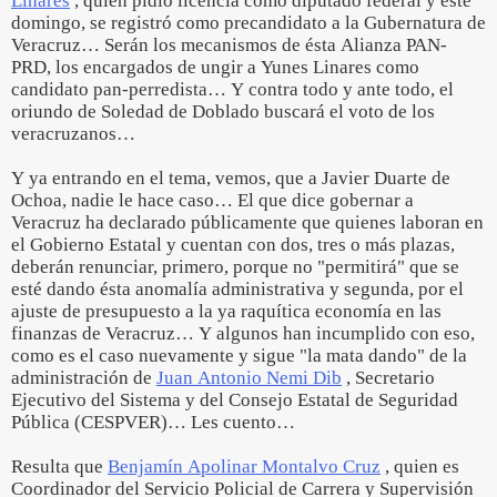
Linares
, quien pidió licencia como diputado federal y este
domingo, se registró como precandidato a la Gubernatura de
Veracruz… Serán los mecanismos de ésta Alianza PAN-
PRD, los encargados de ungir a Yunes Linares como
candidato pan-perredista… Y contra todo y ante todo, el
oriundo de Soledad de Doblado buscará el voto de los
veracruzanos…
Y ya entrando en el tema, vemos, que a Javier Duarte de
Ochoa, nadie le hace caso… El que dice gobernar a
Veracruz ha declarado públicamente que quienes laboran en
el Gobierno Estatal y cuentan con dos, tres o más plazas,
deberán renunciar, primero, porque no "permitirá" que se
esté dando ésta anomalía administrativa y segunda, por el
ajuste de presupuesto a la ya raquítica economía en las
finanzas de Veracruz… Y algunos han incumplido con eso,
como es el caso nuevamente y sigue "la mata dando" de la
administración de
Juan Antonio Nemi Dib
, Secretario
Ejecutivo del Sistema y del Consejo Estatal de Seguridad
Pública (CESPVER)… Les cuento…
Resulta que
Benjamín Apolinar Montalvo Cruz
, quien es
Coordinador del Servicio Policial de Carrera y Supervisión