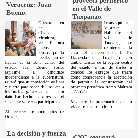
proyecto periférico
Veracruz: Juan
en el Valle de
Bueno.
Tuxpango.
Orizaba en
Ixtaczoquitlán
red.
Veracruz. -
Ciudad
Habitantes del
Mendoza,
valle de
Ver.- En una
Tuxpango se
intensa
reunieron en la
jornada por la
casa del campesino de la Ex
recolección de
Hacienda de Tuxpango con
firmas en la zona centro del
ambientalistas de la región centro
estado, Juan Bueno Torio,
del estado, a fin de darles a
aspirante a candidato
conocer los estragos que traerá
independiente a la gubernatura,
como consecuencia la aceptación
reiteró que su convicción es libre
de permitir la construcción del
y fuerte para sacar de una vez a
proyecto periférico tramo Maltrata
los malos gobiernos que tanto
- Córdoba.
daño han hecho, para resetear el
sistema y volverlo participativo.
Mediante la presentación de un
video se mostró todo lo
...
Al recorrer los municipios de
Orizaba,
...
La decisión y fuerza
CNC otorgará