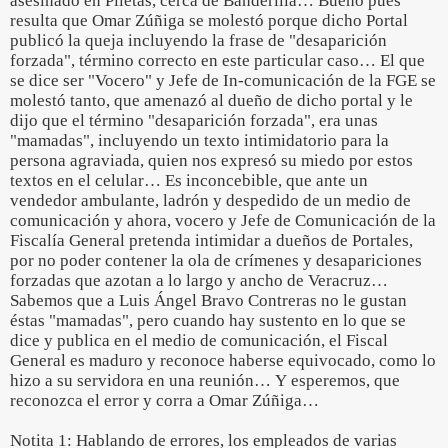
asesinado en Piletas, cerca de Banderilla… Bueno pues
resulta que Omar Zúñiga se molestó porque dicho Portal
publicó la queja incluyendo la frase de "desaparición
forzada", término correcto en este particular caso… El que
se dice ser "Vocero" y Jefe de In-comunicación de la FGE se
molestó tanto, que amenazó al dueño de dicho portal y le
dijo que el término "desaparición forzada", era unas
"mamadas", incluyendo un texto intimidatorio para la
persona agraviada, quien nos expresó su miedo por estos
textos en el celular… Es inconcebible, que ante un
vendedor ambulante, ladrón y despedido de un medio de
comunicación y ahora, vocero y Jefe de Comunicación de la
Fiscalía General pretenda intimidar a dueños de Portales,
por no poder contener la ola de crímenes y desapariciones
forzadas que azotan a lo largo y ancho de Veracruz…
Sabemos que a Luis Ángel Bravo Contreras no le gustan
éstas "mamadas", pero cuando hay sustento en lo que se
dice y publica en el medio de comunicación, el Fiscal
General es maduro y reconoce haberse equivocado, como lo
hizo a su servidora en una reunión… Y esperemos, que
reconozca el error y corra a Omar Zúñiga…
Notita 1: Hablando de errores, los empleados de varias