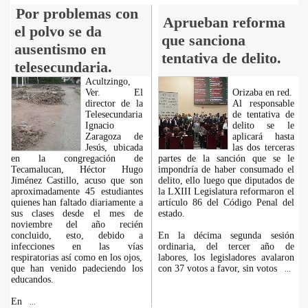
Por problemas con
Aprueban reforma
el polvo se da
que sanciona
ausentismo en
tentativa de delito.
telesecundaria.
Acultzingo,
Ver. El
Orizaba en red.
director de la
Al responsable
Telesecundaria
de tentativa de
Ignacio
delito se le
Zaragoza de
aplicará hasta
Jesús, ubicada
las dos terceras
en la congregación de
partes de la sanción que se le
Tecamalucan, Héctor Hugo
impondría de haber consumado el
Jiménez Castillo, acuso que son
delito, ello luego que diputados de
aproximadamente 45 estudiantes
la LXIII Legislatura reformaron el
quienes han faltado diariamente a
artículo 86 del Código Penal del
sus clases desde el mes de
estado.
noviembre del año recién
concluido, esto, debido a
En la décima segunda sesión
infecciones en las vías
ordinaria, del tercer año de
respiratorias así como en los ojos,
labores, los legisladores avalaron
que han venido padeciendo los
con 37 votos a favor, sin votos
...
educandos.
En
...