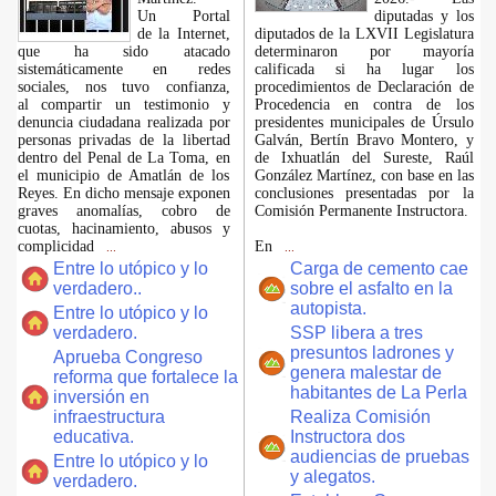
​Un Portal
diputadas y los
de la Internet,
diputados de la LXVII Legislatura
que ha sido atacado
determinaron por mayoría
sistemáticamente en redes
calificada si ha lugar los
sociales, nos tuvo confianza,
procedimientos de Declaración de
al compartir un testimonio y
Procedencia en contra de los
denuncia ciudadana realizada por
presidentes municipales de Úrsulo
personas privadas de la libertad
Galván, Bertín Bravo Montero, y
dentro del Penal de La Toma, en
de Ixhuatlán del Sureste, Raúl
el municipio de Amatlán de los
González Martínez, con base en las
Reyes. En dicho mensaje exponen
conclusiones presentadas por la
graves anomalías, cobro de
Comisión Permanente Instructora.
cuotas, hacinamiento, abusos y
complicidad
En
...
...
Entre lo utópico y lo
Carga de cemento cae
verdadero..
sobre el asfalto en la
autopista.
Entre lo utópico y lo
verdadero.
SSP libera a tres
presuntos ladrones y
Aprueba Congreso
genera malestar de
reforma que fortalece la
habitantes de La Perla
inversión en
infraestructura
Realiza Comisión
educativa.
Instructora dos
audiencias de pruebas
Entre lo utópico y lo
y alegatos.
verdadero.