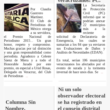
veracruzanos: PC.
La Secretaría
Por Claudia
de Protección
Guerrero
Civil (PC)
Martínez.
informó que se
El Club de
podrían anexar
Periodistas de
22 municipios
México otorga
más a la
a su servidora,
reciente
el Premio Nacional de
solicitud de Declaratoria de
Periodismo 2015... Un gran
Emergencia, los cuales se
honor, respeto y compromiso.
sumarían a los 84 que ya enviaron
Muchas gracias por tal distinción
sus Evaluaciones de Daños y
y una gran responsabilidad como
Análisis de Necesidades (EDAN).
periodista. Agradezco a Celeste
Sáenz de Miera y a todo el
En total, serían 106 municipios
Honorable Jurado por este
veracruzanos los afectados por el
premio, en especial a Uriel Rosas,
evento de surada y la tormenta
Delegado en Veracruz, del Club
invernal de hace unos días. Se
...
de Periodistas
...
Ni un solo
observador electoral
Columna Sin
se ha registrado en
Nombre.
el consejo distrital