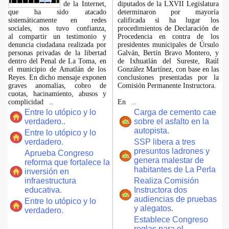
de la Internet,
diputados de la LXVII Legislatura
que ha sido atacado
determinaron por mayoría
sistemáticamente en redes
calificada si ha lugar los
sociales, nos tuvo confianza,
procedimientos de Declaración de
al compartir un testimonio y
Procedencia en contra de los
denuncia ciudadana realizada por
presidentes municipales de Úrsulo
personas privadas de la libertad
Galván, Bertín Bravo Montero, y
dentro del Penal de La Toma, en
de Ixhuatlán del Sureste, Raúl
el municipio de Amatlán de los
González Martínez, con base en las
Reyes. En dicho mensaje exponen
conclusiones presentadas por la
graves anomalías, cobro de
Comisión Permanente Instructora.
cuotas, hacinamiento, abusos y
complicidad
En
...
...
Entre lo utópico y lo
Carga de cemento cae
verdadero..
sobre el asfalto en la
autopista.
Entre lo utópico y lo
verdadero.
SSP libera a tres
presuntos ladrones y
Aprueba Congreso
genera malestar de
reforma que fortalece la
habitantes de La Perla
inversión en
infraestructura
Realiza Comisión
educativa.
Instructora dos
audiencias de pruebas
Entre lo utópico y lo
y alegatos.
verdadero.
Establece Congreso
reglas para el