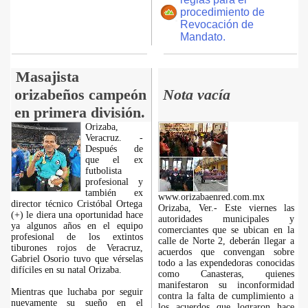
procedimiento de
Revocación de
Mandato.
Masajista
orizabeños campeón
Nota vacía
en primera división.
Orizaba,
Veracruz. -
Después de
que el ex
futbolista
profesional y
también ex
www.orizabaenred.com.mx
director técnico Cristóbal Ortega
Orizaba, Ver.- Este viernes las
(+) le diera una oportunidad hace
autoridades municipales y
ya algunos años en el equipo
comerciantes que se ubican en la
profesional de los extintos
calle de Norte 2, deberán llegar a
tiburones rojos de Veracruz,
acuerdos que convengan sobre
Gabriel Osorio tuvo que vérselas
todo a las expendedoras conocidas
difíciles en su natal Orizaba.
como Canasteras, quienes
manifestaron su inconformidad
Mientras que luchaba por seguir
contra la falta de cumplimiento a
nuevamente su sueño en el
los acuerdos que lograron hace