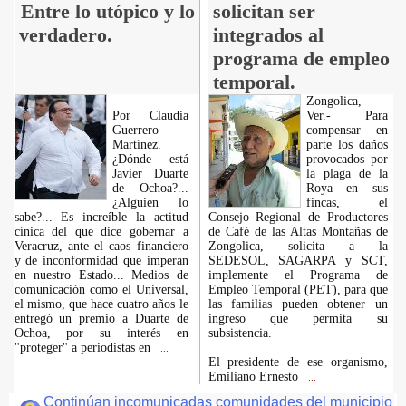
Entre lo utópico y lo
solicitan ser
verdadero.
integrados al
programa de empleo
temporal.
Zongolica,
Por Claudia
Ver.- Para
Guerrero
compensar en
Martínez.
parte los daños
¿Dónde está
provocados por
Javier Duarte
la plaga de la
de Ochoa?...
Roya en sus
¿Alguien lo
fincas, el
sabe?... Es increíble la actitud
Consejo Regional de Productores
cínica del que dice gobernar a
de Café de las Altas Montañas de
Veracruz, ante el caos financiero
Zongolica, solicita a la
y de inconformidad que imperan
SEDESOL, SAGARPA y SCT,
en nuestro Estado... Medios de
implemente el Programa de
comunicación como el Universal,
Empleo Temporal (PET), para que
el mismo, que hace cuatro años le
las familias pueden obtener un
entregó un premio a Duarte de
ingreso que permita su
Ochoa, por su interés en
subsistencia.
"proteger" a periodistas en
...
El presidente de ese organismo,
Emiliano Ernesto
...
Continúan incomunicadas comunidades del municipio