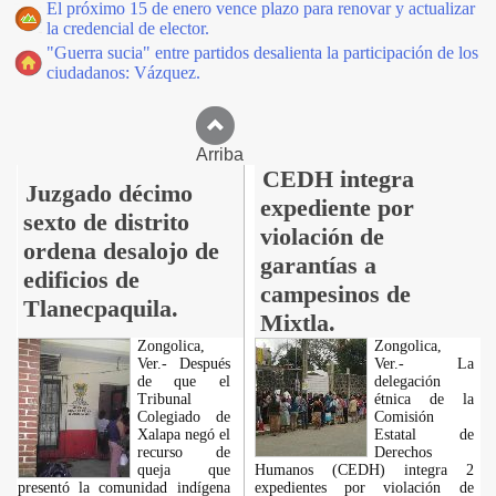
El próximo 15 de enero vence plazo para renovar y actualizar
la credencial de elector.
"Guerra sucia" entre partidos desalienta la participación de los
ciudadanos: Vázquez.
Arriba
CEDH integra
Juzgado décimo
expediente por
sexto de distrito
violación de
ordena desalojo de
garantías a
edificios de
campesinos de
Tlanecpaquila.
Mixtla.
Zongolica,
Zongolica,
Ver.- Después
Ver.- La
de que el
delegación
Tribunal
étnica de la
Colegiado de
Comisión
Xalapa negó el
Estatal de
recurso de
Derechos
queja que
Humanos (CEDH) integra 2
presentó la comunidad indígena
expedientes por violación de