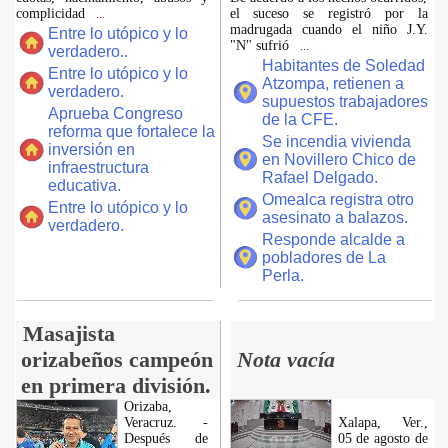
complicidad
el suceso se registró por la
...
madrugada cuando el niño J.Y.
Entre lo utópico y lo
"N" sufrió
...
verdadero..
Habitantes de Soledad
Entre lo utópico y lo
Atzompa, retienen a
verdadero.
supuestos trabajadores
Aprueba Congreso
de la CFE.
reforma que fortalece la
Se incendia vivienda
inversión en
en Novillero Chico de
infraestructura
Rafael Delgado.
educativa.
Omealca registra otro
Entre lo utópico y lo
asesinato a balazos.
verdadero.
Responde alcalde a
pobladores de La
Perla.
Masajista
orizabeños campeón
Nota vacía
en primera división.
Orizaba,
Veracruz. -
Xalapa, Ver.,
Después de
05 de agosto de