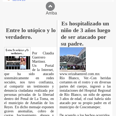
Arriba
Es hospitalizado un
Entre lo utópico y lo
niño de 3 años luego
verdadero.
de ser atacado por
su padre.
Por Claudia
Guerrero
Martínez.
​Un Portal
de la Internet,
que ha sido atacado
www.orizabaenred.com.mx
sistemáticamente en redes
Río Blanco, Ver.-Con heridas
sociales, nos tuvo confianza,
cortantes en el rostro y en diversas
al compartir un testimonio y
partes del cuerpo, ingresó a las
denuncia ciudadana realizada por
instalaciones del Hospital Regional
personas privadas de la libertad
de Río Blanco, un niño de apenas
dentro del Penal de La Toma, en
3 años de edad, el cual habría sido
el municipio de Amatlán de los
atacado por su propio padre en el
Reyes. En dicho mensaje exponen
municipio de Coscomatepec.
graves anomalías, cobro de
cuotas, hacinamiento, abusos y
De acuerdo a los hechos ocurridos,