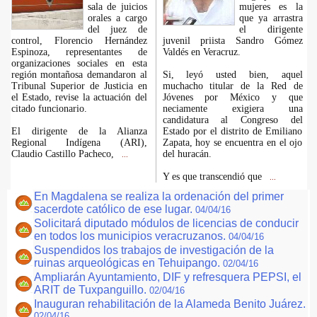
sala de juicios
mujeres es la
orales a cargo
que ya arrastra
del juez de
el dirigente
control, Florencio Hernández
juvenil priista Sandro Gómez
Espinoza, representantes de
Valdés en Veracruz.
organizaciones sociales en esta
región montañosa demandaron al
Si, leyó usted bien, aquel
Tribunal Superior de Justicia en
muchacho titular de la Red de
el Estado, revise la actuación del
Jóvenes por México y que
citado funcionario.
neciamente exigiera una
candidatura al Congreso del
El dirigente de la Alianza
Estado por el distrito de Emiliano
Regional Indígena (ARI),
Zapata, hoy se encuentra en el ojo
Claudio Castillo Pacheco,
del huracán.
...
Y es que transcendió que
...
En Magdalena se realiza la ordenación del primer
sacerdote católico de ese lugar.
04/04/16
Solicitará diputado módulos de licencias de conducir
en todos los municipios veracruzanos.
04/04/16
Suspendidos los trabajos de investigación de la
ruinas arqueológicas en Tehuipango.
02/04/16
Ampliarán Ayuntamiento, DIF y refresquera PEPSI, el
ARIT de Tuxpanguillo.
02/04/16
Inauguran rehabilitación de la Alameda Benito Juárez.
02/04/16