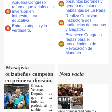
presuntos ladrones y
Aprueba Congreso
genera malestar de
reforma que fortalece la
habitantes de La Perla
inversión en
infraestructura
Realiza Comisión
educativa.
Instructora dos
audiencias de pruebas
Entre lo utópico y lo
y alegatos.
verdadero.
Establece Congreso
reglas para el
procedimiento de
Revocación de
Mandato.
Masajista
orizabeños campeón
Nota vacía
en primera división.
Orizaba,
Veracruz. -
Después de
que el ex
futbolista
profesional y
también ex
www.orizabaenred.com.mx