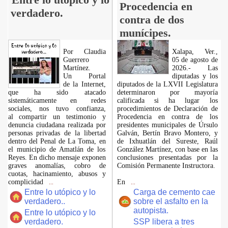
Procedencia en
verdadero.
contra de dos
munícipes.
Por Claudia
Xalapa, Ver.,
Guerrero
05 de agosto de
Martínez.
2026.- Las
​Un Portal
diputadas y los
de la Internet,
diputados de la LXVII Legislatura
que ha sido atacado
determinaron por mayoría
sistemáticamente en redes
calificada si ha lugar los
sociales, nos tuvo confianza,
procedimientos de Declaración de
al compartir un testimonio y
Procedencia en contra de los
denuncia ciudadana realizada por
presidentes municipales de Úrsulo
personas privadas de la libertad
Galván, Bertín Bravo Montero, y
dentro del Penal de La Toma, en
de Ixhuatlán del Sureste, Raúl
el municipio de Amatlán de los
González Martínez, con base en las
Reyes. En dicho mensaje exponen
conclusiones presentadas por la
graves anomalías, cobro de
Comisión Permanente Instructora.
cuotas, hacinamiento, abusos y
complicidad
En
...
...
Entre lo utópico y lo
Carga de cemento cae
verdadero..
sobre el asfalto en la
autopista.
Entre lo utópico y lo
verdadero.
SSP libera a tres