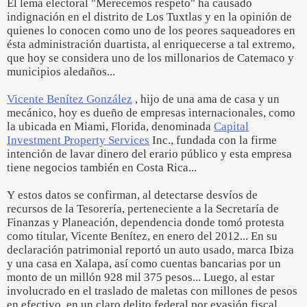
El lema electoral "Merecemos respeto" ha causado
indignación en el distrito de Los Tuxtlas y en la opinión de
quienes lo conocen como uno de los peores saqueadores en
ésta administración duartista, al enriquecerse a tal extremo,
que hoy se considera uno de los millonarios de Catemaco y
municipios aledaños...
Vicente Benítez González
, hijo de una ama de casa y un
mecánico, hoy es dueño de empresas internacionales, como
la ubicada en Miami, Florida, denominada
Capital
Investment Property Services
Inc., fundada con la firme
intención de lavar dinero del erario público y esta empresa
tiene negocios también en Costa Rica...
Y estos datos se confirman, al detectarse desvíos de
recursos de la Tesorería, perteneciente a la Secretaría de
Finanzas y Planeación, dependencia donde tomó protesta
como titular, Vicente Benítez, en enero del 2012... En su
declaración patrimonial reportó un auto usado, marca Ibiza
y una casa en Xalapa, así como cuentas bancarias por un
monto de un millón 928 mil 375 pesos... Luego, al estar
involucrado en el traslado de maletas con millones de pesos
en efectivo, en un claro delito federal por evasión fiscal,