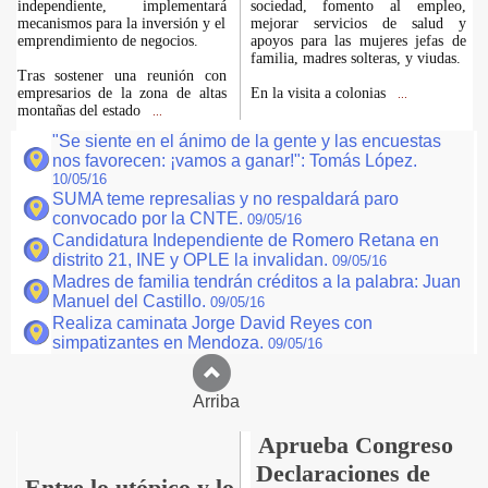
independiente, implementará
sociedad, fomento al empleo,
mecanismos para la inversión y el
mejorar servicios de salud y
emprendimiento de negocios.
apoyos para las mujeres jefas de
familia, madres solteras, y viudas.
Tras sostener una reunión con
empresarios de la zona de altas
En la visita a colonias
...
montañas del estado
...
"Se siente en el ánimo de la gente y las encuestas
nos favorecen: ¡vamos a ganar!": Tomás López.
10/05/16
SUMA teme represalias y no respaldará paro
convocado por la CNTE.
09/05/16
Candidatura Independiente de Romero Retana en
distrito 21, INE y OPLE la invalidan.
09/05/16
Madres de familia tendrán créditos a la palabra: Juan
Manuel del Castillo.
09/05/16
Realiza caminata Jorge David Reyes con
simpatizantes en Mendoza.
09/05/16
Arriba
Aprueba Congreso
Declaraciones de
Entre lo utópico y lo