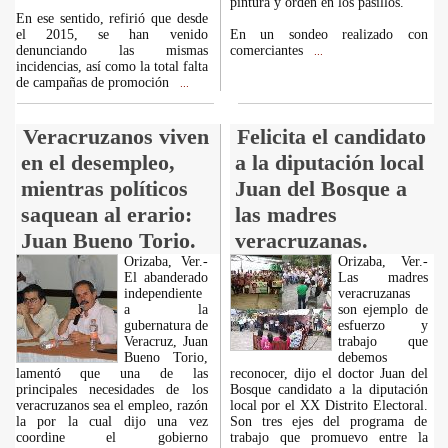
pintura y orden en los pasillos.
En ese sentido, refirió que desde
el 2015, se han venido
En un sondeo realizado con
denunciando las mismas
comerciantes
...
incidencias, así como la total falta
de campañas de promoción
...
Veracruzanos viven
Felicita el candidato
en el desempleo,
a la diputación local
mientras políticos
Juan del Bosque a
saquean al erario:
las madres
Juan Bueno Torio.
veracruzanas.
Orizaba, Ver.-
Orizaba, Ver.-
El abanderado
Las madres
independiente
veracruzanas
a la
son ejemplo de
gubernatura de
esfuerzo y
Veracruz, Juan
trabajo que
Bueno Torio,
debemos
lamentó que una de las
reconocer, dijo el doctor Juan del
principales necesidades de los
Bosque candidato a la diputación
veracruzanos sea el empleo, razón
local por el XX Distrito Electoral.
la por la cual dijo una vez
Son tres ejes del programa de
coordine el gobierno
trabajo que promuevo entre la