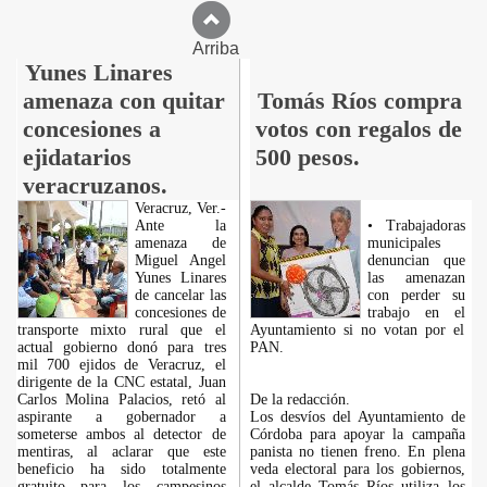
Arriba
Yunes Linares
amenaza con quitar
Tomás Ríos compra
concesiones a
votos con regalos de
ejidatarios
500 pesos.
veracruzanos.
Veracruz, Ver.-
Ante la
• Trabajadoras
amenaza de
municipales
Miguel Angel
denuncian que
Yunes Linares
las amenazan
de cancelar las
con perder su
concesiones de
trabajo en el
transporte mixto rural que el
Ayuntamiento si no votan por el
actual gobierno donó para tres
PAN.
mil 700 ejidos de Veracruz, el
dirigente de la CNC estatal, Juan
Carlos Molina Palacios, retó al
De la redacción.
aspirante a gobernador a
Los desvíos del Ayuntamiento de
someterse ambos al detector de
Córdoba para apoyar la campaña
mentiras, al aclarar que este
panista no tienen freno. En plena
beneficio ha sido totalmente
veda electoral para los gobiernos,
gratuito para los campesinos
el alcalde Tomás Ríos utiliza los