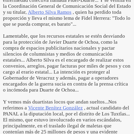
enfermedad colectiva llamada Fidel-Duarte... Y se ventila en
la Coordinación General de Comunicación Social del Estado
y su titular,
Alberto Silva Ramos
, quien ha perdido toda
proporción y lleva el mismo lema de Fidel Herrera: "Todo lo
que se pueda comprar, es barato"...
Lamentable, que los recursos estatales se estén desviando
para la protección de Javier Duarte de Ochoa, como la
compra de espacios publicitarios nacionales y pactar
silencios de columnistas y medios de comunicación
estatales... Alberto Silva es el encargado de realizar estos
convenios, arreglos, pagar facturas por miles de pesos y con
cargo al erario estatal... La intención es proteger al
Gobernador de Veracruz y además, pagar a operadores
encargados de la guerra sucia en contra de la prensa crítica
o incómoda para Duarte de Ochoa...
Y vemos más duartistas locos que andan sueltos...Nos
referimos a
Vicente Benítez González
, actual candidato del
PANAL a la diputación local, por el distrito de Los Tuxtlas...
El mismo, que estuvo involucrado en varios escándalos,
principalmente, en el traslado ilegal de maletas que
contenían más de 25 millones de pesos y una evidente