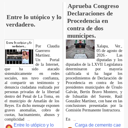
Aprueba Congreso
Declaraciones de
Entre lo utópico y lo
Procedencia en
verdadero.
contra de dos
munícipes.
Por Claudia
Xalapa, Ver.,
Guerrero
05 de agosto de
Martínez.
2026.- Las
​Un Portal
diputadas y los
de la Internet,
diputados de la LXVII Legislatura
que ha sido atacado
determinaron por mayoría
sistemáticamente en redes
calificada si ha lugar los
sociales, nos tuvo confianza,
procedimientos de Declaración de
al compartir un testimonio y
Procedencia en contra de los
denuncia ciudadana realizada por
presidentes municipales de Úrsulo
personas privadas de la libertad
Galván, Bertín Bravo Montero, y
dentro del Penal de La Toma, en
de Ixhuatlán del Sureste, Raúl
el municipio de Amatlán de los
González Martínez, con base en las
Reyes. En dicho mensaje exponen
conclusiones presentadas por la
graves anomalías, cobro de
Comisión Permanente Instructora.
cuotas, hacinamiento, abusos y
complicidad
En
...
...
Entre lo utópico y lo
Carga de cemento cae