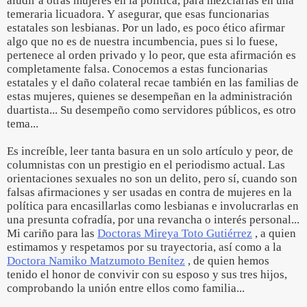
aludir a otras mujeres en la política, para mezclarlas en una
temeraria licuadora. Y asegurar, que esas funcionarias
estatales son lesbianas. Por un lado, es poco ético afirmar
algo que no es de nuestra incumbencia, pues si lo fuese,
pertenece al orden privado y lo peor, que esta afirmación es
completamente falsa. Conocemos a estas funcionarias
estatales y el daño colateral recae también en las familias de
estas mujeres, quienes se desempeñan en la administración
duartista... Su desempeño como servidores públicos, es otro
tema...
Es increíble, leer tanta basura en un solo artículo y peor, de
columnistas con un prestigio en el periodismo actual. Las
orientaciones sexuales no son un delito, pero sí, cuando son
falsas afirmaciones y ser usadas en contra de mujeres en la
política para encasillarlas como lesbianas e involucrarlas en
una presunta cofradía, por una revancha o interés personal...
Mi cariño para las
Doctoras Mireya Toto Gutiérrez
, a quien
estimamos y respetamos por su trayectoria, así como a la
Doctora Namiko Matzumoto Benítez
, de quien hemos
tenido el honor de convivir con su esposo y sus tres hijos,
comprobando la unión entre ellos como familia...