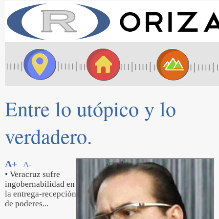
Entre lo utópico y lo
verdadero.
A+
A-
• Veracruz sufre
ingobernabilidad en
la entrega-recepción
de poderes...