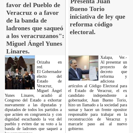
Presenta Juan
favor del Pueblo de
Bueno Torio
Veracruz o a favor
iniciativa de ley que
de la banda de
reforma código
ladrones que saqueó
electoral.
a los veracruzanos":
Miguel Ángel Yunes
Linares.
Xalapa, Ver.-
Orizaba en
Al presentar un
red.
proyecto de
El Gobernador
decreto que
electo del
reforma y
Estado de
adiciona
Veracruz,
artículos al Código Electoral para
Miguel Ángel
el Estado de Veracruz, el ex
Yunes Linares, acudió al
candidato independiente a
Congreso del Estado a exhortar
gobernador, Juan Bueno Torio,
nuevamente a las diputadas y
hizo un llamado a la sociedad para
diputados de todos los partidos a
sumar y hacer un frente opositor
que actúen en congruencia y con
responsable para trabajar en la
dignidad escuchando la voz del
reconstrucción de Veracruz y
pueblo y eviten dar su voto a la
marcarle paso así al nuevo
banda de ladrones que saqueó a
gobierno.