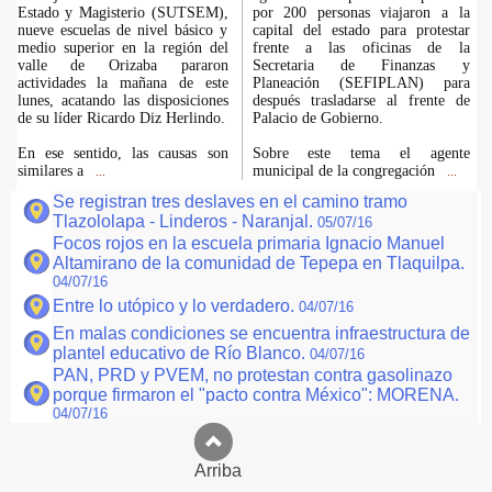
Estado y Magisterio (SUTSEM),
por 200 personas viajaron a la
nueve escuelas de nivel básico y
capital del estado para protestar
medio superior en la región del
frente a las oficinas de la
valle de Orizaba pararon
Secretaria de Finanzas y
actividades la mañana de este
Planeación (SEFIPLAN) para
lunes, acatando las disposiciones
después trasladarse al frente de
de su líder Ricardo Diz Herlindo.
Palacio de Gobierno.
En ese sentido, las causas son
Sobre este tema el agente
similares a
municipal de la congregación
...
...
Se registran tres deslaves en el camino tramo
Tlazololapa - Linderos - Naranjal.
05/07/16
Focos rojos en la escuela primaria Ignacio Manuel
Altamirano de la comunidad de Tepepa en Tlaquilpa.
04/07/16
Entre lo utópico y lo verdadero.
04/07/16
En malas condiciones se encuentra infraestructura de
plantel educativo de Río Blanco.
04/07/16
PAN, PRD y PVEM, no protestan contra gasolinazo
porque firmaron el "pacto contra México": MORENA.
04/07/16
Arriba