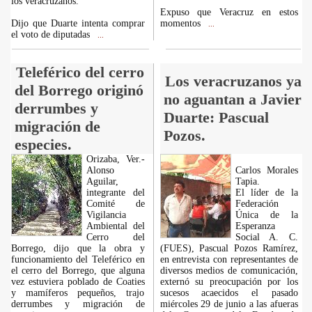
los veracruzanos.
Expuso que Veracruz en estos
Dijo que Duarte intenta comprar
momentos
...
el voto de diputadas
...
Teleférico del cerro
Los veracruzanos ya
del Borrego originó
no aguantan a Javier
derrumbes y
Duarte: Pascual
migración de
Pozos.
especies.
Orizaba, Ver.-
Alonso
Carlos Morales
Aguilar,
Tapia.
integrante del
El líder de la
Comité de
Federación
Vigilancia
Única de la
Ambiental del
Esperanza
Cerro del
Social A. C.
Borrego, dijo que la obra y
(FUES), Pascual Pozos Ramírez,
funcionamiento del Teleférico en
en entrevista con representantes de
el cerro del Borrego, que alguna
diversos medios de comunicación,
vez estuviera poblado de Coaties
externó su preocupación por los
y mamíferos pequeños, trajo
sucesos acaecidos el pasado
derrumbes y migración de
miércoles 29 de junio a las afueras