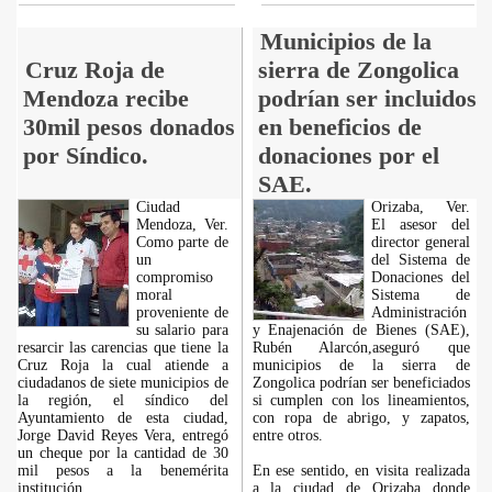
Municipios de la
Cruz Roja de
sierra de Zongolica
Mendoza recibe
podrían ser incluidos
30mil pesos donados
en beneficios de
por Síndico.
donaciones por el
SAE.
Ciudad
Orizaba, Ver.
Mendoza, Ver.
El asesor del
Como parte de
director general
un
del Sistema de
compromiso
Donaciones del
moral
Sistema de
proveniente de
Administración
su salario para
y Enajenación de Bienes (SAE),
resarcir las carencias que tiene la
Rubén Alarcón,aseguró que
Cruz Roja la cual atiende a
municipios de la sierra de
ciudadanos de siete municipios de
Zongolica podrían ser beneficiados
la región, el síndico del
si cumplen con los lineamientos,
Ayuntamiento de esta ciudad,
con ropa de abrigo, y zapatos,
Jorge David Reyes Vera, entregó
entre otros.
un cheque por la cantidad de 30
mil pesos a la benemérita
En ese sentido, en visita realizada
institución.
a la ciudad de Orizaba donde