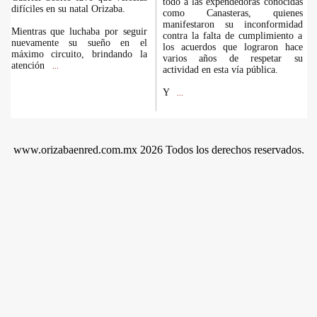
todo a las expendedoras conocidas
difíciles en su natal Orizaba.
como Canasteras, quienes
manifestaron su inconformidad
Mientras que luchaba por seguir
contra la falta de cumplimiento a
nuevamente su sueño en el
los acuerdos que lograron hace
máximo circuito, brindando la
varios años de respetar su
atención
...
actividad en esta vía pública.
Y
...
www.orizabaenred.com.mx 2026 Todos los derechos reservados.