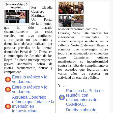
Por Claudia
Guerrero
Martínez.
​Un Portal
de la Internet,
que ha sido atacado
www.orizabaenred.com.mx
sistemáticamente en redes
Orizaba, Ver.- Este viernes las
sociales, nos tuvo confianza,
autoridades municipales y
al compartir un testimonio y
comerciantes que se ubican en la
denuncia ciudadana realizada por
calle de Norte 2, deberán llegar a
personas privadas de la libertad
acuerdos que convengan sobre
dentro del Penal de La Toma, en
todo a las expendedoras conocidas
el municipio de Amatlán de los
como Canasteras, quienes
Reyes. En dicho mensaje exponen
manifestaron su inconformidad
graves anomalías, cobro de
contra la falta de cumplimiento a
cuotas, hacinamiento, abusos y
los acuerdos que lograron hace
complicidad
...
varios años de respetar su
Entre lo utópico y lo
actividad en esta vía pública.
verdadero..
Y
...
Entre lo utópico y lo
Participa La Perla en
verdadero.
reunión con
Aprueba Congreso
restauranteros de
reforma que fortalece la
CANIRAC.
inversión en
Derriban obra de
infraestructura