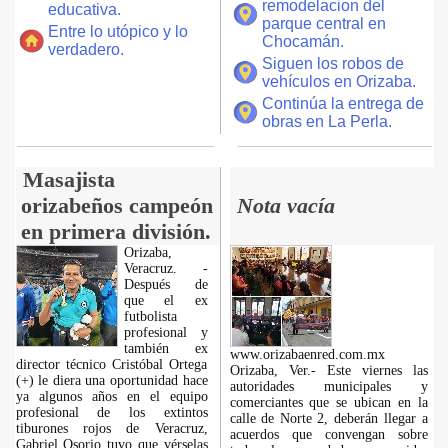
remodelacion del
educativa.
parque central en
Entre lo utópico y lo
Chocamán.
verdadero.
Siguen los robos de
vehículos en Orizaba.
Continúa la entrega de
obras en La Perla.
Masajista
orizabeños campeón
Nota vacía
en primera división.
Orizaba,
Veracruz. -
Después de
que el ex
futbolista
profesional y
también ex
www.orizabaenred.com.mx
director técnico Cristóbal Ortega
Orizaba, Ver.- Este viernes las
(+) le diera una oportunidad hace
autoridades municipales y
ya algunos años en el equipo
comerciantes que se ubican en la
profesional de los extintos
calle de Norte 2, deberán llegar a
tiburones rojos de Veracruz,
acuerdos que convengan sobre
Gabriel Osorio tuvo que vérselas