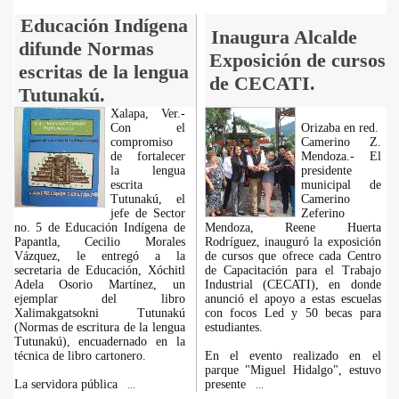
Educación Indígena
Inaugura Alcalde
difunde Normas
Exposición de cursos
escritas de la lengua
de CECATI.
Tutunakú.
Xalapa, Ver.-
Con el
Orizaba en red.
compromiso
Camerino Z.
de fortalecer
Mendoza.- El
la lengua
presidente
escrita
municipal de
Tutunakú, el
Camerino
jefe de Sector
Zeferino
no. 5 de Educación Indígena de
Mendoza, Reene Huerta
Papantla, Cecilio Morales
Rodríguez, inauguró la exposición
Vázquez, le entregó a la
de cursos que ofrece cada Centro
secretaria de Educación, Xóchitl
de Capacitación para el Trabajo
Adela Osorio Martínez, un
Industrial (CECATI), en donde
ejemplar del libro
anunció el apoyo a estas escuelas
Xalimakgatsokni Tutunakú
con focos Led y 50 becas para
(Normas de escritura de la lengua
estudiantes.
Tutunakú), encuadernado en la
técnica de libro cartonero.
En el evento realizado en el
parque "Miguel Hidalgo", estuvo
La servidora pública
presente
...
...