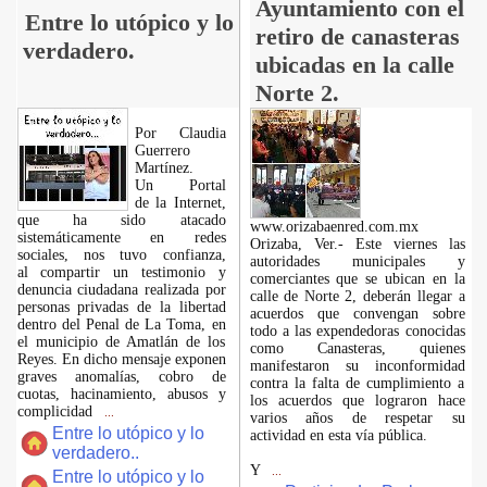
Ayuntamiento con el
Entre lo utópico y lo
retiro de canasteras
verdadero.
ubicadas en la calle
Norte 2.
Por Claudia
Guerrero
Martínez.
​Un Portal
de la Internet,
que ha sido atacado
www.orizabaenred.com.mx
sistemáticamente en redes
Orizaba, Ver.- Este viernes las
sociales, nos tuvo confianza,
autoridades municipales y
al compartir un testimonio y
comerciantes que se ubican en la
denuncia ciudadana realizada por
calle de Norte 2, deberán llegar a
personas privadas de la libertad
acuerdos que convengan sobre
dentro del Penal de La Toma, en
todo a las expendedoras conocidas
el municipio de Amatlán de los
como Canasteras, quienes
Reyes. En dicho mensaje exponen
manifestaron su inconformidad
graves anomalías, cobro de
contra la falta de cumplimiento a
cuotas, hacinamiento, abusos y
los acuerdos que lograron hace
complicidad
...
varios años de respetar su
Entre lo utópico y lo
actividad en esta vía pública.
verdadero..
Y
...
Entre lo utópico y lo