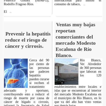
Federico Gómez (HIMFG),
internacional para inhibir el
Rodolfo Fragoso Ríos.
consumo de tabaco,
...
El
...
Ventas muy bajas
reportan
Prevenir la hepatitis
comerciantes del
reduce el riesgo de
mercado Modesto
cáncer y cirrosis.
Escalona de Río
Blanco.
Cerca del 90
Río Blanco,
por ciento de
Ver. Alrededor
las personas
de 360 personas
que padecen
que laboran en
hepatitis
los 120
pueden curarse
si reciben el
tratamiento
establecimientos entre locales e
adecuado y oportuno,
islas que se encuentran al interior
contribuyendo esto a reducir el
del mercado Modesto Escalona en
riesgo de muerte por causa de
el municipio de Río Blanco, en lo
cáncer de hígado o cirrosis,
que va del año han visto ventas
informó la Secretaría de Salud
por demás bajas.