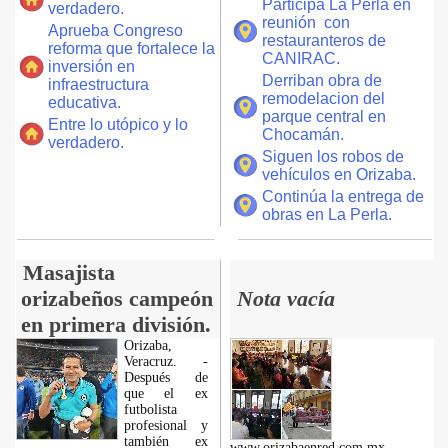
Participa La Perla en
verdadero.
reunión con
Aprueba Congreso
restauranteros de
reforma que fortalece la
CANIRAC.
inversión en
Derriban obra de
infraestructura
remodelacion del
educativa.
parque central en
Entre lo utópico y lo
Chocamán.
verdadero.
Siguen los robos de
vehículos en Orizaba.
Continúa la entrega de
obras en La Perla.
Masajista
orizabeños campeón
Nota vacía
en primera división.
Orizaba,
Veracruz. -
Después de
que el ex
futbolista
profesional y
también ex
www.orizabaenred.com.mx