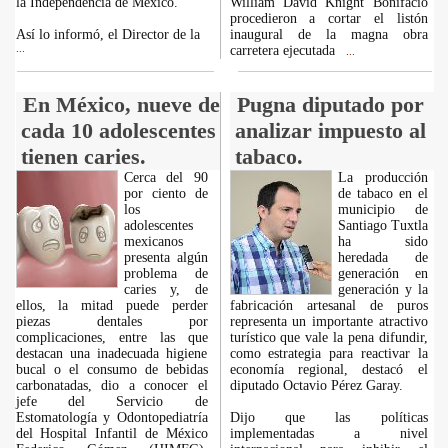
la Independencia de México.
William David Knight Bonifacio
procedieron a cortar el listón
Así lo informó, el Director de la
inaugural de la magna obra
...
carretera ejecutada
...
En México, nueve de
Pugna diputado por
cada 10 adolescentes
analizar impuesto al
tienen caries.
tabaco.
Cerca del 90
La producción
por ciento de
de tabaco en el
los
municipio de
adolescentes
Santiago Tuxtla
mexicanos
ha sido
presenta algún
heredada de
problema de
generación en
caries y, de
generación y la
ellos, la mitad puede perder
fabricación artesanal de puros
piezas dentales por
representa un importante atractivo
complicaciones, entre las que
turístico que vale la pena difundir,
destacan una inadecuada higiene
como estrategia para reactivar la
bucal o el consumo de bebidas
economía regional, destacó el
carbonatadas, dio a conocer el
diputado Octavio Pérez Garay.
jefe del Servicio de
Estomatología y Odontopediatría
Dijo que las políticas
del Hospital Infantil de México
implementadas a nivel