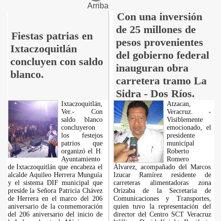
Arriba
Con una inversión
de 25 millones de
Fiestas patrias en
pesos provenientes
Ixtaczoquitlán
del gobierno federal
concluyen con saldo
inauguran obra
blanco.
carretera tramo La
Sidra - Dos Ríos.
Ixtaczoquitlán,
Atzacan,
Ver.- Con
Veracruz. -
saldo blanco
Visiblemente
concluyeron
emocionado, el
los festejos
presidente
patrios que
municipal
organizó el H.
Roberto
Ayuntamiento
Romero
de Ixtaczoquitlán que encabeza el
Álvarez, acompañado del Marcos
alcalde Aquileo Herrera Munguía
Izucar Ramírez residente de
y el sistema DIF municipal que
carreteras alimentadoras zona
preside la Señora Patricia Chávez
Orizaba de la Secretaria de
de Herrera en el marco del 206
Comunicaciones y Transportes,
aniversario de la conmemoración
quien tuvo la representación del
del 206 aniversario del inicio de
director del Centro SCT Veracruz