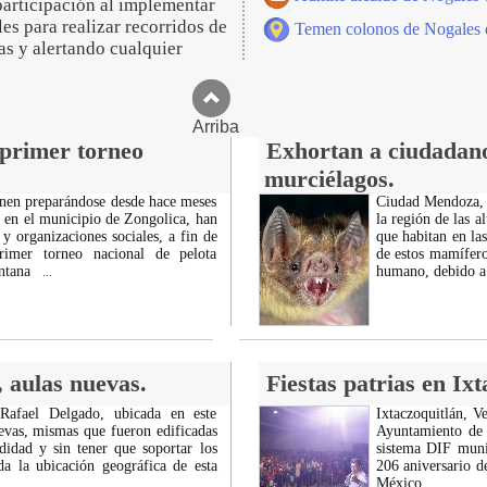
participación al implementar
es para realizar recorridos de
Temen colonos de Nogales d
as y alertando cualquier
Arriba
 primer torneo
Exhortan a ciudadanos
murciélagos.
enen preparándose desde hace meses
Ciudad Mendoza, V
 en el municipio de Zongolica, han
la región de las 
y organizaciones sociales, a fin de
que habitan en la
imer torneo nacional de pelota
de estos mamíferos
intana
humano, debido a
...
 aulas nuevas.
Fiestas patrias en Ix
Rafael Delgado, ubicada en este
Ixtaczoquitlán, V
evas, mismas que fueron edificadas
Ayuntamiento de 
idad y sin tener que soportar los
sistema DIF muni
a la ubicación geográfica de esta
206 aniversario d
México.