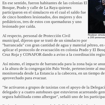
En ese sentido, fueron habitantes de las colonias El
Bosque, Prado y calle de La Raya quienes
participaron en el simulacro en el cual el saldo fue
de cinco hombres lesionados, dos mujeres y dos
pediátricos, tres de estos con quemaduras y uno
lesionado por caída.
Al respecto, personal de Protección Civil
Realizan simula
a 200 personas
municipal, dijeron que se trató de un simulacro por
"barrancada" con gran cantidad de agua y material pétreo, en
aplicar el protocolo de evacuación en colonia Prado y El Bo
Cruz Roja y CONAFOR dando a aviso a la coordinación region
Así mismo, el impacto de barrancada para la zona baja se anu
a la altura de la congregación Palo Verde, perteneciente al mu
monitoreada desde La Estancia a la cabecera, en un tiempo de
aprovechado para evacuar.
"Se activaron a grupos de taxistas con el apoyo de la Delegaci
delegado y a cuatro autobuses que estuvieron acarreando gent
segura habilitada como albergue", señaló uno de los participa