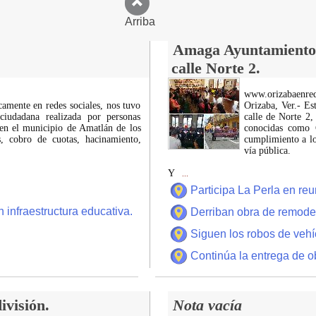
Arriba
Amaga Ayuntamiento c
calle Norte 2.
www.orizabaenre
icamente en redes sociales, nos tuvo
Orizaba, Ver.- Es
ciudadana realizada por personas
calle de Norte 2,
 en el municipio de Amatlán de los
conocidas como C
 cobro de cuotas, hacinamiento,
cumplimiento a lo
vía pública.
Y
...
Participa La Perla en r
 infraestructura educativa.
Derriban obra de remode
Siguen los robos de vehí
Continúa la entrega de o
ivisión.
Nota vacía