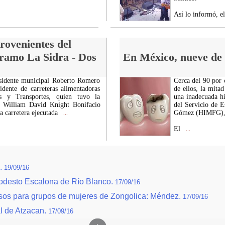
Así lo informó, e
rovenientes del
tramo La Sidra - Dos
En México, nueve de c
esidente municipal Roberto Romero
Cerca del 90 por 
dente de carreteras alimentadoras
de ellos, la mita
s y Transportes, quien tuvo la
una inadecuada hi
z William David Knight Bonifacio
del Servicio de E
ra carretera ejecutada
Gómez (HIMFG), 
...
El
...
s.
19/09/16
odesto Escalona de Río Blanco.
17/09/16
tosos para grupos de mujeres de Zongolica: Méndez.
17/09/16
l de Atzacan.
17/09/16