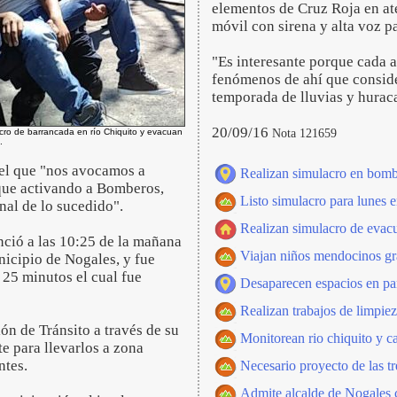
elementos de Cruz Roja en a
móvil con sirena y alta voz p
"Es interesante porque cada a
fenómenos de ahí que consider
temporada de lluvias y hurac
20/09/16
Nota 121659
cro de barrancada en río Chiquito y evacuan
.
 el que "nos avocamos a
Realizan simulacro en bom
sque activando a Bomberos,
Listo simulacro para lunes
al de lo sucedido".
Realizan simulacro de evacu
nció a las 10:25 de la mañana
Viajan niños mendocinos gra
nicipio de Nogales, y fue
 25 minutos el cual fue
Desaparecen espacios en pa
Realizan trabajos de limpie
ón de Tránsito a través de su
Monitorean rio chiquito y c
e para llevarlos a zona
ntes.
Necesario proyecto de las tre
Admite alcalde de Nogales c