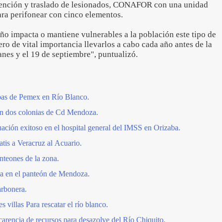
tención y traslado de lesionados, CONAFOR con una unidad
ara perifonear con cinco elementos.
ño impacta o mantiene vulnerables a la población este tipo de
o de vital importancia llevarlos a cabo cada año antes de la
anes y el 19 de septiembre", puntualizó.
bas de Pemex en Río Blanco.
 en dos colonias de Cd Mendoza.
ación exitoso en el hospital general del IMSS en Orizaba.
tis a Veracruz al Acuario.
nteones de la zona.
za en el panteón de Mendoza.
arbonera.
s villas Para rescatar el río blanco.
arencia de recursos para desazolve del Río Chiquito.