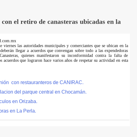
on el retiro de canasteras ubicadas en la
d.com.mx
te viernes las autoridades municipales y comerciantes que se ubican en la
 deberán llegar a acuerdos que convengan sobre todo a las expendedoras
anasteras, quienes manifestaron su inconformidad contra la falta de
s acuerdos que lograron hace varios años de respetar su actividad en esta
eunión con restauranteros de CANIRAC.
lacion del parque central en Chocamán.
culos en Orizaba.
bras en La Perla.