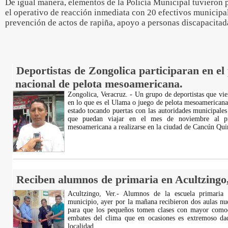
De igual manera, elementos de la Policía Municipal tuvieron 
el operativo de reacción inmediata con 20 efectivos municipal
prevención de actos de rapiña, apoyo a personas discapacitad
Deportistas de Zongolica participaran en el
nacional de pelota mesoamericana.
Zongolica, Veracruz. - Un grupo de deportistas que vi
en lo que es el Ulama o juego de pelota mesoamericana
estado tocando puertas con las autoridades municipales 
que puedan viajar en el mes de noviembre al pr
mesoamericana a realizarse en la ciudad de Cancún Qu
Reciben alumnos de primaria en Acultzingo,
Acultzingo, Ver.- Alumnos de la escuela primaria 
municipio, ayer por la mañana recibieron dos aulas nu
para que los pequeños tomen clases con mayor comod
embates del clima que en ocasiones es extremoso dad
localidad.