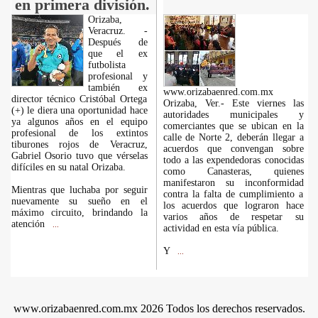
en primera división.
Orizaba,
Veracruz. -
Después de
que el ex
futbolista
profesional y
también ex
www.orizabaenred.com.mx
director técnico Cristóbal Ortega
Orizaba, Ver.- Este viernes las
(+) le diera una oportunidad hace
autoridades municipales y
ya algunos años en el equipo
comerciantes que se ubican en la
profesional de los extintos
calle de Norte 2, deberán llegar a
tiburones rojos de Veracruz,
acuerdos que convengan sobre
Gabriel Osorio tuvo que vérselas
todo a las expendedoras conocidas
difíciles en su natal Orizaba.
como Canasteras, quienes
manifestaron su inconformidad
Mientras que luchaba por seguir
contra la falta de cumplimiento a
nuevamente su sueño en el
los acuerdos que lograron hace
máximo circuito, brindando la
varios años de respetar su
atención
...
actividad en esta vía pública.
Y
...
www.orizabaenred.com.mx 2026 Todos los derechos reservados.