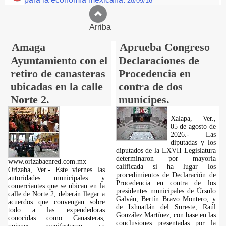
28/09/16
Arriba
Amaga
Aprueba Congreso
Ayuntamiento con el
Declaraciones de
retiro de canasteras
Procedencia en
ubicadas en la calle
contra de dos
Norte 2.
munícipes.
Xalapa, Ver.,
05 de agosto de
2026.- Las
diputadas y los
diputados de la LXVII Legislatura
determinaron por mayoría
www.orizabaenred.com.mx
calificada si ha lugar los
Orizaba, Ver.- Este viernes las
procedimientos de Declaración de
autoridades municipales y
Procedencia en contra de los
comerciantes que se ubican en la
presidentes municipales de Úrsulo
calle de Norte 2, deberán llegar a
Galván, Bertín Bravo Montero, y
acuerdos que convengan sobre
de Ixhuatlán del Sureste, Raúl
todo a las expendedoras
González Martínez, con base en las
conocidas como Canasteras,
conclusiones presentadas por la