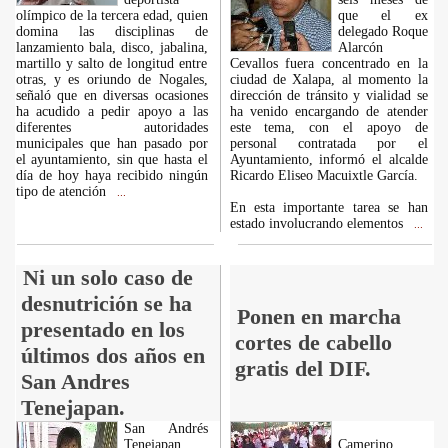
olímpico de la tercera edad, quien
que el ex
domina las disciplinas de
delegado Roque
lanzamiento bala, disco, jabalina,
Alarcón
martillo y salto de longitud entre
Cevallos fuera concentrado en la
otras, y es oriundo de Nogales,
ciudad de Xalapa, al momento la
señaló que en diversas ocasiones
dirección de tránsito y vialidad se
ha acudido a pedir apoyo a las
ha venido encargando de atender
diferentes autoridades
este tema, con el apoyo de
municipales que han pasado por
personal contratada por el
el ayuntamiento, sin que hasta el
Ayuntamiento, informó el alcalde
día de hoy haya recibido ningún
Ricardo Eliseo Macuixtle García.
tipo de atención
...
En esta importante tarea se han
estado involucrando elementos
...
Ni un solo caso de
desnutrición se ha
Ponen en marcha
presentado en los
cortes de cabello
últimos dos años en
gratis del DIF.
San Andres
Tenejapan.
San Andrés
Tenejapan,
Camerino