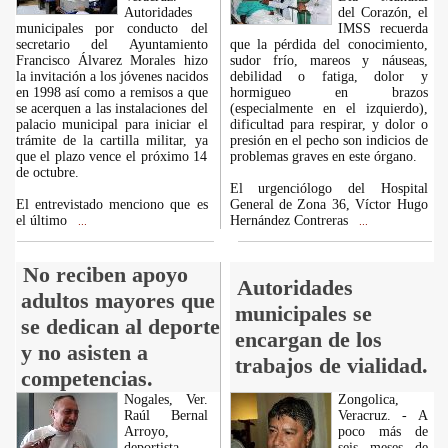
Autoridades
del Corazón, el
municipales por conducto del
IMSS recuerda
secretario del Ayuntamiento
que la pérdida del conocimiento,
Francisco Álvarez Morales hizo
sudor frío, mareos y náuseas,
la invitación a los jóvenes nacidos
debilidad o fatiga, dolor y
en 1998 así como a remisos a que
hormigueo en brazos
se acerquen a las instalaciones del
(especialmente en el izquierdo),
palacio municipal para iniciar el
dificultad para respirar, y dolor o
trámite de la cartilla militar, ya
presión en el pecho son indicios de
que el plazo vence el próximo 14
problemas graves en este órgano.
de octubre.
El urgenciólogo del Hospital
El entrevistado menciono que es
General de Zona 36, Víctor Hugo
el último
Hernández Contreras
...
...
No reciben apoyo
Autoridades
adultos mayores que
municipales se
se dedican al deporte
encargan de los
y no asisten a
trabajos de vialidad.
competencias.
Nogales, Ver.
Zongolica,
Raúl Bernal
Veracruz. - A
Arroyo,
poco más de
deportista
seis meses de