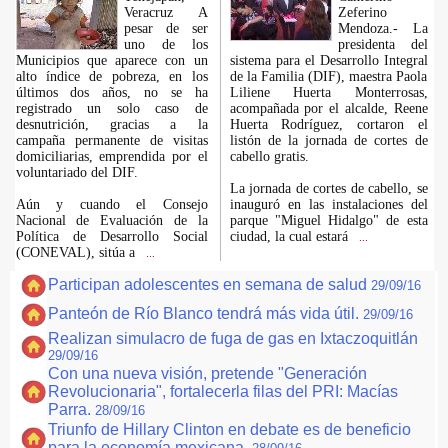
Veracruz A
Zeferino
pesar de ser
Mendoza.- La
uno de los
presidenta del
Municipios que aparece con un
sistema para el Desarrollo Integral
alto índice de pobreza, en los
de la Familia (DIF), maestra Paola
últimos dos años, no se ha
Liliene Huerta Monterrosas,
registrado un solo caso de
acompañada por el alcalde, Reene
desnutrición, gracias a la
Huerta Rodríguez, cortaron el
campaña permanente de visitas
listón de la jornada de cortes de
domiciliarias, emprendida por el
cabello gratis.
voluntariado del DIF.
La jornada de cortes de cabello, se
Aún y cuando el Consejo
inauguró en las instalaciones del
Nacional de Evaluación de la
parque "Miguel Hidalgo" de esta
Política de Desarrollo Social
ciudad, la cual estará
...
(CONEVAL), sitúa a
...
Participan adolescentes en semana de salud
29/09/16
Panteón de Río Blanco tendrá más vida útil.
29/09/16
Realizan simulacro de fuga de gas en Ixtaczoquitlán
29/09/16
Con una nueva visión, pretende "Generación
Revolucionaria", fortalecerla filas del PRI: Macías
Parra.
28/09/16
Triunfo de Hillary Clinton en debate es de beneficio
para la economía mexicana.