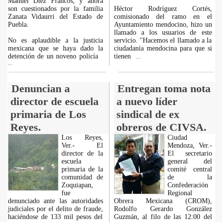
Manuel Diez Francos, y ahora
son cuestionados por la familia
Héctor Rodríguez Cortés,
Zanata Vidaurri del Estado de
comisionado del ramo en el
Puebla.
Ayuntamiento mendocino, hizo un
llamado a los usuarios de este
No es aplaudible a la justicia
servicio. "Hacemos el llamado a la
mexicana que se haya dado la
ciudadanía mendocina para que si
detención de un noveno policía
tienen
...
...
Denuncian a
Entregan toma nota
director de escuela
a nuevo líder
primaria de Los
sindical de ex
Reyes.
obreros de CIVSA.
Los Reyes,
Ciudad
Ver.- El
Mendoza, Ver.-
director de la
El secretario
escuela
general del
primaria de la
comité central
comunidad de
de la
Zoquiapan,
Confederación
fue
Regional
denunciado ante las autoridades
Obrera Mexicana (CROM),
judiciales por el delito de fraude,
Rodolfo Gerardo González
haciéndose de 133 mil pesos del
Guzmán, al filo de las 12:00 del