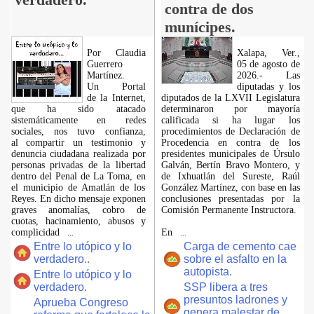
contra de dos
munícipes.
Por Claudia
Xalapa, Ver.,
Guerrero
05 de agosto de
Martínez.
2026.- Las
​Un Portal
diputadas y los
de la Internet,
diputados de la LXVII Legislatura
que ha sido atacado
determinaron por mayoría
sistemáticamente en redes
calificada si ha lugar los
sociales, nos tuvo confianza,
procedimientos de Declaración de
al compartir un testimonio y
Procedencia en contra de los
denuncia ciudadana realizada por
presidentes municipales de Úrsulo
personas privadas de la libertad
Galván, Bertín Bravo Montero, y
dentro del Penal de La Toma, en
de Ixhuatlán del Sureste, Raúl
el municipio de Amatlán de los
González Martínez, con base en las
Reyes. En dicho mensaje exponen
conclusiones presentadas por la
graves anomalías, cobro de
Comisión Permanente Instructora.
cuotas, hacinamiento, abusos y
complicidad
En
...
...
Entre lo utópico y lo
Carga de cemento cae
verdadero..
sobre el asfalto en la
autopista.
Entre lo utópico y lo
verdadero.
SSP libera a tres
presuntos ladrones y
Aprueba Congreso
genera malestar de