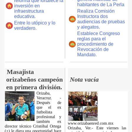
reforma que fortalece la
habitantes de La Perla
inversión en
infraestructura
Realiza Comisión
educativa.
Instructora dos
audiencias de pruebas
Entre lo utópico y lo
y alegatos.
verdadero.
Establece Congreso
reglas para el
procedimiento de
Revocación de
Mandato.
Masajista
orizabeños campeón
Nota vacía
en primera división.
Orizaba,
Veracruz. -
Después de
que el ex
futbolista
profesional y
también ex
www.orizabaenred.com.mx
director técnico Cristóbal Ortega
Orizaba, Ver.- Este viernes las
(+) le diera una oportunidad hace