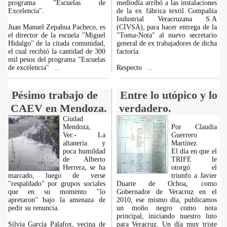
programa "Escuelas de
mediodía arribó a las instalaciones
Excelencia".
de la ex fábrica textil Compañía
Industrial Veracruzana S.A
Juan Manuel Zepahua Pacheco, es
(CIVSA), para hacer entrega de la
el director de la escuela "Miguel
"Toma-Nota" al nuevo secretario
Hidalgo" de la citada comunidad,
general de ex trabajadores de dicha
el cual recibió la cantidad de 300
factoría.
mil pesos del programa "Escuelas
de excelencia"
Respecto
...
...
Pésimo trabajo de
Entre lo utópico y lo
CAEV en Mendoza.
verdadero.
Ciudad
Mendoza,
Por Claudia
Ver.- La
Guerrero
altanería y
Martínez.
poca humildad
El día en que el
de Alberto
TRIFE le
Herrera, se ha
otorgó el
marcado, luego de verse
triunfo a Javier
"respaldado" por grupos sociales
Duarte de Ochoa, como
que en su momento "lo
Gobernador de Veracruz en el
apretaron" bajo la amenaza de
2010, ese mismo día, publicamos
pedir su renuncia.
un moño negro como nota
principal, iniciando nuestro luto
Silvia García Palafox, vecina de
para Veracruz. Un día muy triste