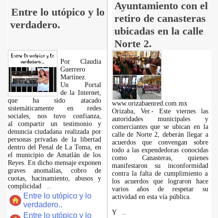
Ayuntamiento con el
Entre lo utópico y lo
retiro de canasteras
verdadero.
ubicadas en la calle
Norte 2.
Por Claudia
Guerrero
Martínez.
​Un Portal
de la Internet,
que ha sido atacado
www.orizabaenred.com.mx
sistemáticamente en redes
Orizaba, Ver.- Este viernes las
sociales, nos tuvo confianza,
autoridades municipales y
al compartir un testimonio y
comerciantes que se ubican en la
denuncia ciudadana realizada por
calle de Norte 2, deberán llegar a
personas privadas de la libertad
acuerdos que convengan sobre
dentro del Penal de La Toma, en
todo a las expendedoras conocidas
el municipio de Amatlán de los
como Canasteras, quienes
Reyes. En dicho mensaje exponen
manifestaron su inconformidad
graves anomalías, cobro de
contra la falta de cumplimiento a
cuotas, hacinamiento, abusos y
los acuerdos que lograron hace
complicidad
...
varios años de respetar su
Entre lo utópico y lo
actividad en esta vía pública.
verdadero..
Y
...
Entre lo utópico y lo