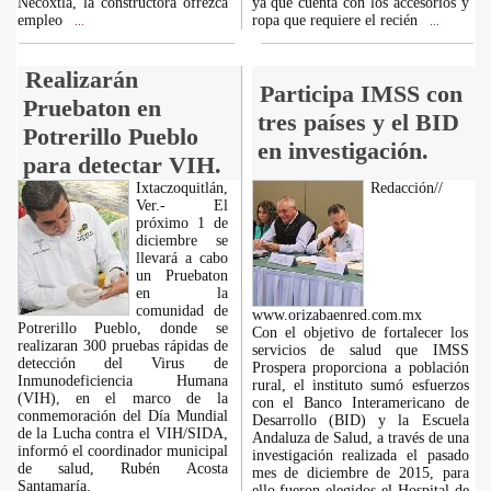
Necoxtla, la constructora ofrezca
ya que cuenta con los accesorios y
empleo
ropa que requiere el recién
...
...
Realizarán
Participa IMSS con
Pruebaton en
tres países y el BID
Potrerillo Pueblo
en investigación.
para detectar VIH.
Ixtaczoquitlán,
Redacción//
Ver.- El
próximo 1 de
diciembre se
llevará a cabo
un Pruebaton
en la
comunidad de
www.orizabaenred.com.mx
Potrerillo Pueblo, donde se
Con el objetivo de fortalecer los
realizaran 300 pruebas rápidas de
servicios de salud que IMSS
detección del Virus de
Prospera proporciona a población
Inmunodeficiencia Humana
rural, el instituto sumó esfuerzos
(VIH), en el marco de la
con el Banco Interamericano de
conmemoración del Día Mundial
Desarrollo (BID) y la Escuela
de la Lucha contra el VIH/SIDA,
Andaluza de Salud, a través de una
informó el coordinador municipal
investigación realizada el pasado
de salud, Rubén Acosta
mes de diciembre de 2015, para
Santamaría.
ello fueron elegidos el Hospital de