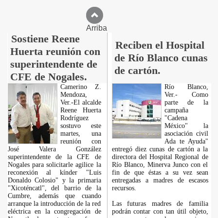
Arriba
Sostiene Reene
Reciben el Hospital
Huerta reunión con
de Río Blanco cunas
superintendente de
de cartón.
CFE de Nogales.
Camerino Z.
Río Blanco,
Mendoza,
Ver.- Como
Ver.-El alcalde
parte de la
Reene Huerta
campaña
Rodríguez
"Cadena
sostuvo este
México" la
martes, una
asociación civil
reunión con
Ada te Ayuda"
José Valera González
entregó diez cunas de cartón a la
superintendente de la CFE de
directora del Hospital Regional de
Nogales para solicitarle agilice la
Río Blanco, Minerva Junco con el
reconexión al kínder "Luis
fin de que éstas a su vez sean
Donaldo Colosio" y la primaria
entregadas a madres de escasos
"Xicoténcatl", del barrio de la
recursos.
Cumbre, además que cuando
arranque la introducción de la red
Las futuras madres de familia
eléctrica en la congregación de
podrán contar con tan útil objeto,