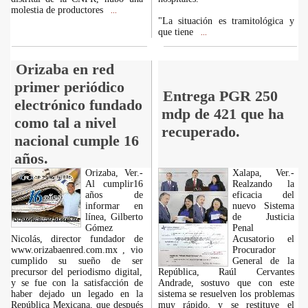
molestia de productores
...
"La situación es tramitológica y
que tiene
...
Orizaba en red
primer periódico
Entrega PGR 250
electrónico fundado
mdp de 421 que ha
como tal a nivel
recuperado.
nacional cumple 16
años.
Orizaba, Ver.-
Xalapa, Ver.-
Al cumplir16
Realzando la
años de
eficacia del
informar en
nuevo Sistema
línea, Gilberto
de Justicia
Gómez
Penal
Nicolás, director fundador de
Acusatorio el
www.orizabaenred.com.mx , vio
Procurador
cumplido su sueño de ser
General de la
precursor del periodismo digital,
República, Raúl Cervantes
y se fue con la satisfacción de
Andrade, sostuvo que con este
haber dejado un legado en la
sistema se resuelven los problemas
República Mexicana, que después
muy rápido, y se restituye el