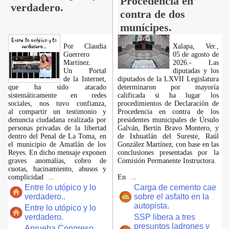
Procedencia en
verdadero.
contra de dos
munícipes.
Por Claudia
Xalapa, Ver.,
Guerrero
05 de agosto de
Martínez.
2026.- Las
​Un Portal
diputadas y los
de la Internet,
diputados de la LXVII Legislatura
que ha sido atacado
determinaron por mayoría
sistemáticamente en redes
calificada si ha lugar los
sociales, nos tuvo confianza,
procedimientos de Declaración de
al compartir un testimonio y
Procedencia en contra de los
denuncia ciudadana realizada por
presidentes municipales de Úrsulo
personas privadas de la libertad
Galván, Bertín Bravo Montero, y
dentro del Penal de La Toma, en
de Ixhuatlán del Sureste, Raúl
el municipio de Amatlán de los
González Martínez, con base en las
Reyes. En dicho mensaje exponen
conclusiones presentadas por la
graves anomalías, cobro de
Comisión Permanente Instructora.
cuotas, hacinamiento, abusos y
complicidad
En
...
...
Entre lo utópico y lo
Carga de cemento cae
verdadero..
sobre el asfalto en la
autopista.
Entre lo utópico y lo
verdadero.
SSP libera a tres
presuntos ladrones y
Aprueba Congreso