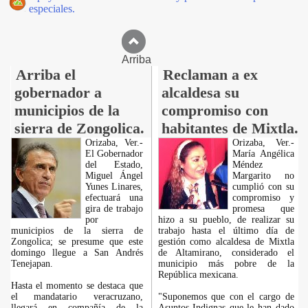
especiales.
Arriba
Arriba el
Reclaman a ex
gobernador a
alcaldesa su
municipios de la
compromiso con
sierra de Zongolica.
habitantes de Mixtla.
Orizaba, Ver.-
Orizaba, Ver.-
El Gobernador
María Angélica
del Estado,
Méndez
Miguel Ángel
Margarito no
Yunes Linares,
cumplió con su
efectuará una
compromiso y
gira de trabajo
promesa que
por
hizo a su pueblo, de realizar su
municipios de la sierra de
trabajo hasta el último día de
Zongolica; se presume que este
gestión como alcaldesa de Mixtla
domingo llegue a San Andrés
de Altamirano, considerado el
Tenejapan.
municipio más pobre de la
República mexicana.
Hasta el momento se destaca que
el mandatario veracruzano,
"Suponemos que con el cargo de
llegará en compañía de la
Asuntos Indignas que le han dado