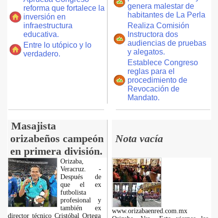
genera malestar de
reforma que fortalece la
habitantes de La Perla
inversión en
infraestructura
Realiza Comisión
educativa.
Instructora dos
audiencias de pruebas
Entre lo utópico y lo
y alegatos.
verdadero.
Establece Congreso
reglas para el
procedimiento de
Revocación de
Mandato.
Masajista
orizabeños campeón
Nota vacía
en primera división.
Orizaba,
Veracruz. -
Después de
que el ex
futbolista
profesional y
también ex
www.orizabaenred.com.mx
director técnico Cristóbal Ortega