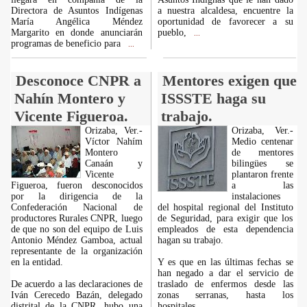
Directora de Asuntos Indígenas
a nuestra alcaldesa, encuentre la
María Angélica Méndez
oportunidad de favorecer a su
Margarito en donde anunciarán
pueblo,
...
programas de beneficio para
...
Desconoce CNPR a
Mentores exigen que
Nahín Montero y
ISSSTE haga su
Vicente Figueroa.
trabajo.
Orizaba, Ver.-
Orizaba, Ver.-
Víctor Nahím
Medio centenar
Montero
de mentores
Canaán y
bilingües se
Vicente
plantaron frente
Figueroa, fueron desconocidos
a las
por la dirigencia de la
instalaciones
Confederación Nacional de
del hospital regional del Instituto
productores Rurales CNPR, luego
de Seguridad, para exigir que los
de que no son del equipo de Luis
empleados de esta dependencia
Antonio Méndez Gamboa, actual
hagan su trabajo.
representante de la organización
en la entidad.
Y es que en las últimas fechas se
han negado a dar el servicio de
De acuerdo a las declaraciones de
traslado de enfermos desde las
Iván Cerecedo Bazán, delegado
zonas serranas, hasta los
distrital de la CNPR, hubo una
hospitales.