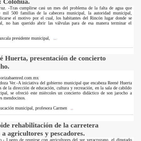
s: Colohua.
cruz. -Tras cumplirse casi un mes del problema de la falta de agua que
 mil 500 familias de la cabecera municipal, la autoridad municipal,
icarse el motivo por el cual, los habitantes del Rincón lugar donde se
al, no han querido abrir las válvulas para de esa manera terminar el
xcala presidente municipal,
...
é Huerta, presentación de concierto
cho.
.orizabaenred.com.mx
oza Ver.-A iniciativa del gobierno municipal que encabeza Reené Huerta
 de la dirección de educación, cultura y recreación, en la sala de cabildo
ipal, se ofreció este miércoles un concierto didáctico de son jarocho a
es mendocinos.
ducación municipal, profesora Carmen
...
de rehabilitación de la carretera
 a agricultores y pescadores.
.- Luego de reunirse con agricultores del sur veracruzano, el diputado