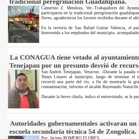
tradicional peregrinación Guadalupana.
Camerino Z. Mendoza, Ver.-Trabajadores del Ayun
participaron en la tradicional peregrinación guadalupan
flores, agradecieron los favores recibidos durante el año
En la rectoría de San Rafael Guízar Valencia, el pa
bienvenida a los empleados del municipio, acompañados
La CONAGUA tiene vetado al ayuntamiento
Tenejapan por un presunto desvió de recurs
San Andrés Tenejapan, Veracruz. -Durante la pasada v
Yunes Linares al municipio, luego de terminar el e
recorrió una parte del rio, a fin de mostrarle la g
contaminación, informo el alcalde Raymundo Namictle 
Durante la breve charla, indico el entrevistado, se le p
Autoridades gubernamentales activaran un l
escuela secundaria técnica 54 de Zongolica.
Por: Jacinto ROMERO FLORES.