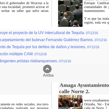
lizó el gobernador de Veracruz a la
Enrique Cambran
esta localidad, prometió activar el
comunidades de p
techar un taller que sufre serias
mantenimiento.
Y es que las mala
región, toda vez q
uye el proyecto de la UV intercultural de Tequila.
07/12/16
ncarpetamiento del bulevar Fernando Gutiérrez Barrios.
07/12/16
nto de Tequila por los delitos de daños y lesiones.
07/12/16
ención múltiple CAM.
07/12/16
irigentes priístas ríoblanquenses.
07/12/16
Arriba
Amaga Ayuntamiento c
calle Norte 2.
www.orizabaenre
icamente en redes sociales, nos tuvo
Orizaba, Ver.- Es
ciudadana realizada por personas
calle de Norte 2,