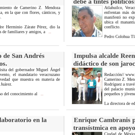
debe a tintes político
tamiento de Camerino Z. Mendoza
Atlahuilco, Vera
a, en la que con flores, cánticos, y
enfrentan más de
.
manifestó no expl
ubica el mananti
dre Herminio Zárate Pérez, dio la
conflicto.
 de familiares y amigos, a
...
Pedro Colohua Tla
 de San Andrés
Impulsa alcalde Reen
os.
didáctico de son jaro
isita del gobernador Miguel Ángel
vento, el mandatario veracruzano
Redacción// www
ravedad que muestra en materia de
Camerino Z. Mend
Juárez.
Rodríguez a través
del palacio munic
uso del conocimiento al
pequeños y jóven
...
La directora de e
aboratorio en la
Enrique Cambranis pi
transístmica en apoyo
Ciudad de México