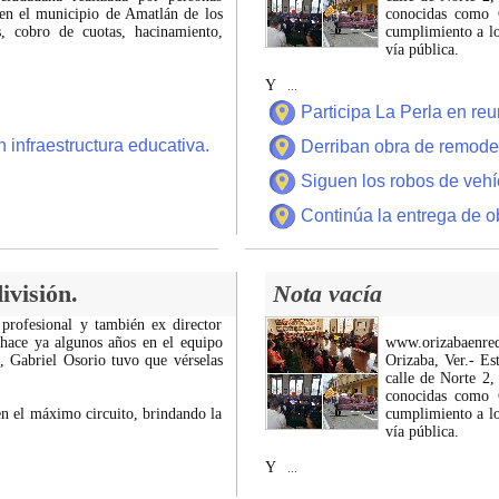
 en el municipio de Amatlán de los
conocidas como C
 cobro de cuotas, hacinamiento,
cumplimiento a lo
vía pública.
Y
...
Participa La Perla en r
 infraestructura educativa.
Derriban obra de remode
Siguen los robos de vehí
Continúa la entrega de o
ivisión.
Nota vacía
 profesional y también ex director
 hace ya algunos años en el equipo
www.orizabaenre
z, Gabriel Osorio tuvo que vérselas
Orizaba, Ver.- Es
calle de Norte 2,
conocidas como C
n el máximo circuito, brindando la
cumplimiento a lo
vía pública.
Y
...