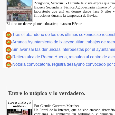
Zongolica, Veracruz. - Durante la visita exprés que rea
Escuela Secundaria Técnica Agropecuaria número 54 de 
laboratorio que está en desuso desde hace 6 años y 
filtraciones durante la temporada de lluvias.
El director de ese plantel educativo, maestro Héctor
...
Tras el abandono de los dos últimos sexenios se reconstr
Arranca Ayuntamiento de Ixtaczoquitlán trabajos de ree
Sin avanzar las denuncias interpuestas por el ayuntamie
Reitera alcalde Reene Huerta, respaldo al centro de at
Notoria convocatoria, registra desayuno convocado por d
Entre lo utópico y lo verdadero.
Por Claudia Guerrero Martínez.
​Un Portal de la Internet, que ha sido atacado sistemát
confianza, al compartir un testimonio y denuncia 