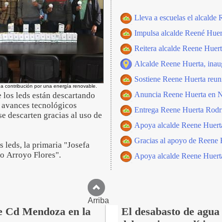
Lleva a escuelas el alcald
Impulsa alcalde Reené Huert
Reitera alcalde Reene Huert
Alcalde Reene Huerta, inau
Sostiene Reene Huerta reun
na contribución por una energía renovable.
Anuncia Reene Huerta en Nec
e los leds están descartando
 avances tecnológicos
Entrega Reene Huerta Rodrí
e descarten gracias al uso de
Apoya alcalde Reene Huerta 
Gracias al apoyo de Reene H
 leds, la primaria "Josefa
o Arroyo Flores".
Apoya alcalde Reene Huerta
Arriba
de Cd Mendoza en la
El desabasto de agua 