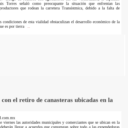
is Torres señaló como preocupante la situación que enfrentan las
roductores que rodean la carretera Transístmica, debido a la falta de
s condiciones de esta vialidad obstaculizan el desarrollo económico de la
ue es por tierra
...
on el retiro de canasteras ubicadas en la
d.com.mx
te viernes las autoridades municipales y comerciantes que se ubican en la
 deberán llegar a acuerdos que convengan sobre todo a las expendedoras